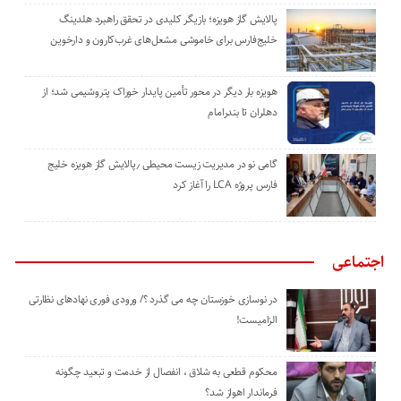
پالایش گاز هویزه؛ بازیگر کلیدی در تحقق راهبرد هلدینگ
خلیج‌فارس برای خاموشی مشعل‌های غرب‌کارون و دارخوین
هویزه بار دیگر در محور تأمین پایدار خوراک پتروشیمی شد؛ از
دهلران تا بندرامام
گامی نو در مدیریت زیست ‌محیطی ٫پالایش گاز هویزه خلیج
‌فارس پروژه LCA را آغاز کرد
اجتماعی
در نوسازی خوزستان چه می گذرد ؟/ ورودی فوری نهادهای نظارتی
الزامیست!
محکوم قطعی به شلاق ، انفصال از خدمت و تبعید چگونه
فرماندار اهواز شد؟