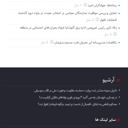
رسانه‌ها، جهادگران امید
1 سال
تحلیل و بررسی موفقیت نمایندگان مجلس در انتخاب مجدد در یازده دوره گذشته
انتخابات اهواز
2 سال
یکه تازی رئیس غیربومی اداره برق گتوند/با ایجاد بحران های اجتماعی در منطقه
3 سال
تناقضات مدیررسانه ای معزول نفت مسجدسلیمان
3 سال
آرشیو
«ایران منم» منتشر شد؛ روایت حماسه، مقاومت و هویت ملی در قالب موسیقی
در نوسازی خوزستان چه می گذرد ؟/ ورودی فوری نهادهای نظارتی الزامیست!
محکوم قطعی به شلاق ، انفصال از خدمت و تبعید چگونه فرماندار اهواز شد؟
سایر لینک ها