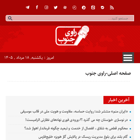
امروز : یکشنبه, ۱۸ مرداد , ۱۴۰۵
صفحه اصلی-راوی جنوب
آخرین اخبار
«ایران منم» منتشر شد؛ روایت حماسه، مقاومت و هویت ملی در قالب موسیقی
در نوسازی خوزستان چه می گذرد ؟/ ورودی فوری نهادهای نظارتی الزامیست!
محکوم قطعی به شلاق ، انفصال از خدمت و تبعید چگونه فرماندار اهواز شد؟
گام بلند برای بلوغ مدیریت ریسک در پالایش گاز هویزه خلیج‌فارس