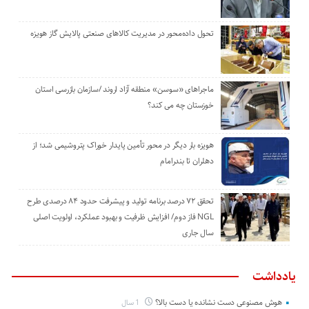
تحول داده‌محور در مدیریت کالاهای صنعتی پالایش گاز هویزه
ماجراهای «سوسن» منطقه آزاد اروند /سازمان بازرسی استان
خوزستان چه می کند؟
هویزه بار دیگر در محور تأمین پایدار خوراک پتروشیمی شد؛ از
دهلران تا بندرامام
تحقق ۷۲ درصد برنامه تولید و پیشرفت حدود ۸۴ درصدی طرح
NGL فاز دوم/ افزایش ظرفیت و بهبود عملکرد، اولویت اصلی
سال جاری
یادداشت
هوش مصنوعی دست نشانده یا دست بالا؟
1 سال