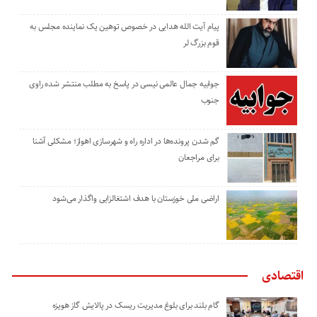
پیام آیت الله هدایی در خصوص توهین یک نماینده مجلس به
قوم بزرگ لر
جوابیه جمال عالمی نیسی در پاسخ به مطلب منتشر شده راوی
جنوب
گم شدن پرونده‌ها در اداره راه و شهرسازی اهواز؛ مشکلی آشنا
برای مراجعان
اراضی ملی خوزستان با هدف اشتغالزایی واگذار می‌شود
اقتصادی
گام بلند برای بلوغ مدیریت ریسک در پالایش گاز هویزه