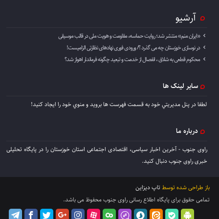
آرشیو
«ایران منم» منتشر شد؛ روایت حماسه، مقاومت و هویت ملی در قالب موسیقی
در نوسازی خوزستان چه می گذرد ؟/ ورودی فوری نهادهای نظارتی الزامیست!
محکوم قطعی به شلاق ، انفصال از خدمت و تبعید چگونه فرماندار اهواز شد؟
سایر لینک ها
لطفا در پنل مديريتي خود به قسمت فهرست ها برويد و منوي خود را ايجاد كنيد!
درباره ما
راوی جنوب - آخرین اخبار سیاسی، اقتصادی اجتماعی استان خوزستان را در پایگاه تحلیلی
خبری راوی جنوب دنبال کنید.
باز طراحی شده توسط
تاپ دیزاین
تمامی حقوق برای پایگاه اطلاع رسانی راوی جنوب محفوظ می باشد.