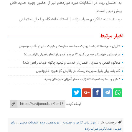
به احتمال زیاد در انتخابات دوره دوازدهم نیز از حضور چهره جدید قابل
پیش بینی است.
نویسنده: عبدالکریم میراب زاده | استاد دانشگاه و فعال اجتماعی
اخبار مرتبط
«ایران منم» منتشر شد؛ روایت حماسه، مقاومت و هویت ملی در قالب موسیقی
در نوسازی خوزستان چه می گذرد ؟/ ورودی فوری نهادهای نظارتی الزامیست!
محکوم قطعی به شلاق ، انفصال از خدمت و تبعید چگونه فرماندار اهواز شد؟
گام بلند برای بلوغ مدیریت ریسک در پالایش گاز هویزه خلیج‌فارس
۲ هزار و ۵۰۰ بسته نوشت‌افزار به دانش‌آموزان خوزستان رسید
لینک کوتاه
برچسب ها :
اهواز باوی کارون و حمیدیه
،
دوازدهمین دوره انتخابات مجلس
،
راوی
جنوب
،
عبدالکریم میراب زاده