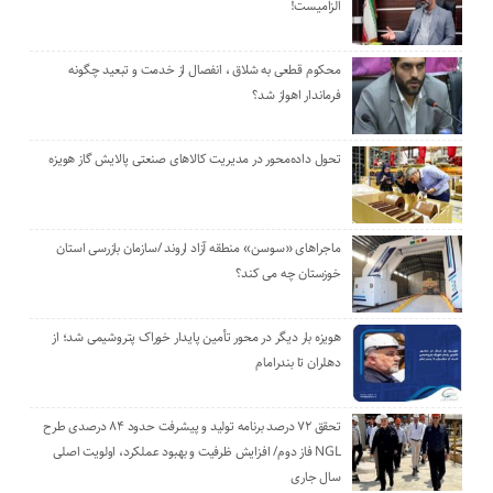
الزامیست!
محکوم قطعی به شلاق ، انفصال از خدمت و تبعید چگونه
فرماندار اهواز شد؟
تحول داده‌محور در مدیریت کالاهای صنعتی پالایش گاز هویزه
ماجراهای «سوسن» منطقه آزاد اروند /سازمان بازرسی استان
خوزستان چه می کند؟
هویزه بار دیگر در محور تأمین پایدار خوراک پتروشیمی شد؛ از
دهلران تا بندرامام
تحقق ۷۲ درصد برنامه تولید و پیشرفت حدود ۸۴ درصدی طرح
NGL فاز دوم/ افزایش ظرفیت و بهبود عملکرد، اولویت اصلی
سال جاری