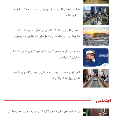
حرکت پالایش گاز هویزه خلیج‌فارس در مسیر چابک سازی و
پایداری تولید
پالایش گاز هویزه؛ بازیگر کلیدی در تحقق راهبرد هلدینگ
خلیج‌فارس برای خاموشی مشعل‌های غرب‌کارون و دارخوین
هویزه بار دیگر در محور تأمین پایدار خوراک پتروشیمی شد؛ از
دهلران تا بندرامام
گامی نو در مدیریت زیست ‌محیطی ٫پالایش گاز هویزه خلیج
‌فارس پروژه LCA را آغاز کرد
اجتماعی
در نوسازی خوزستان چه می گذرد ؟/ ورودی فوری نهادهای نظارتی