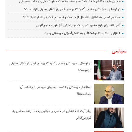
«ایران منم» منتشر شد؛ روایت حماسه، مقاومت و هویت ملی در قالب موسیقی
در نوسازی خوزستان چه می گذرد ؟/ ورودی فوری نهادهای نظارتی الزامیست!
محکوم قطعی به شلاق ، انفصال از خدمت و تبعید چگونه فرماندار اهواز شد؟
گام بلند برای بلوغ مدیریت ریسک در پالایش گاز هویزه خلیج‌فارس
۲ هزار و ۵۰۰ بسته نوشت‌افزار به دانش‌آموزان خوزستان رسید
سیاسی
در نوسازی خوزستان چه می گذرد ؟/ ورودی فوری نهادهای نظارتی
الزامیست!
استاندار خوزستان و انتصاب مدیران غیربومی؛ چه شد آن
مخالفت‌ها؟
پیام آیت الله هدایی در خصوص توهین یک نماینده مجلس به
قوم بزرگ لر