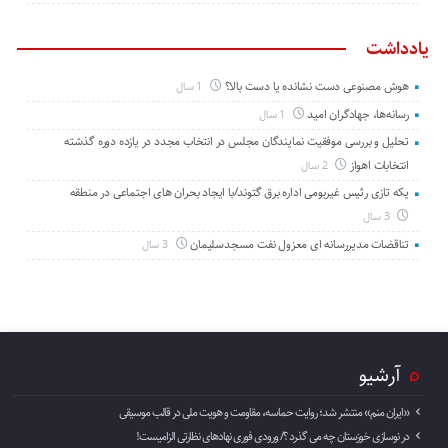
یادداشت
هوش مصنوعی دست نشانده یا دست بالا؟
1 سال
رسانه‌ها، جهادگران امید
1 سال
تحلیل و بررسی موفقیت نمایندگان مجلس در انتخاب مجدد در یازده دوره گذشته
انتخابات اهواز
2 سال
یکه تازی رئیس غیربومی اداره برق گتوند/با ایجاد بحران های اجتماعی در منطقه
3 سال
تناقضات مدیررسانه ای معزول نفت مسجدسلیمان
3 سال
آرشیو
«ایران منم» منتشر شد؛ روایت حماسه، مقاومت و هویت ملی در قالب موسیقی
در نوسازی خوزستان چه می گذرد ؟/ ورودی فوری نهادهای نظارتی الزامیست!