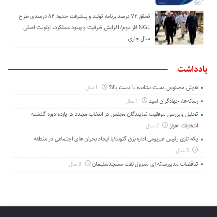
تحقق ۷۲ درصد برنامه تولید و پیشرفت حدود ۸۴ درصدی طرح
NGL فاز دوم/ افزایش ظرفیت و بهبود عملکرد، اولویت اصلی
سال جاری
یادداشت
هوش مصنوعی دست نشانده یا دست بالا؟
1 سال
رسانه‌ها، جهادگران امید
1 سال
تحلیل و بررسی موفقیت نمایندگان مجلس در انتخاب مجدد در یازده دوره گذشته
انتخابات اهواز
2 سال
یکه تازی رئیس غیربومی اداره برق گتوند/با ایجاد بحران های اجتماعی در منطقه
3 سال
تناقضات مدیررسانه ای معزول نفت مسجدسلیمان
3 سال