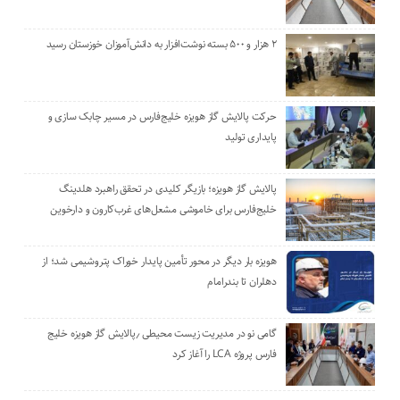
۲ هزار و ۵۰۰ بسته نوشت‌افزار به دانش‌آموزان خوزستان رسید
حرکت پالایش گاز هویزه خلیج‌فارس در مسیر چابک سازی و
پایداری تولید
پالایش گاز هویزه؛ بازیگر کلیدی در تحقق راهبرد هلدینگ
خلیج‌فارس برای خاموشی مشعل‌های غرب‌کارون و دارخوین
هویزه بار دیگر در محور تأمین پایدار خوراک پتروشیمی شد؛ از
دهلران تا بندرامام
گامی نو در مدیریت زیست ‌محیطی ٫پالایش گاز هویزه خلیج
‌فارس پروژه LCA را آغاز کرد