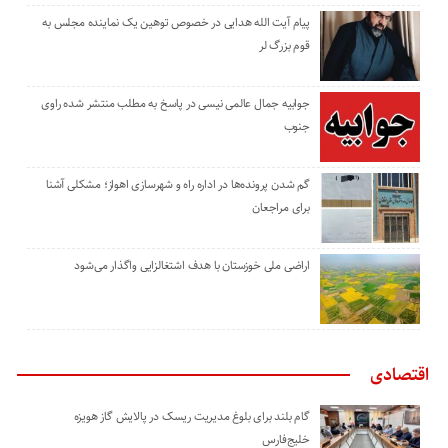
پیام آیت الله هدایی در خصوص توهین یک نماینده مجلس به
قوم بزرگ لر
جوابیه جمال عالمی نیسی در پاسخ به مطلب منتشر شده راوی
جنوب
گم شدن پرونده‌ها در اداره راه و شهرسازی اهواز؛ مشکلی آشنا
برای مراجعان
اراضی ملی خوزستان با هدف اشتغالزایی واگذار می‌شود
اقتصادی
گام بلند برای بلوغ مدیریت ریسک در پالایش گاز هویزه
خلیج‌فارس