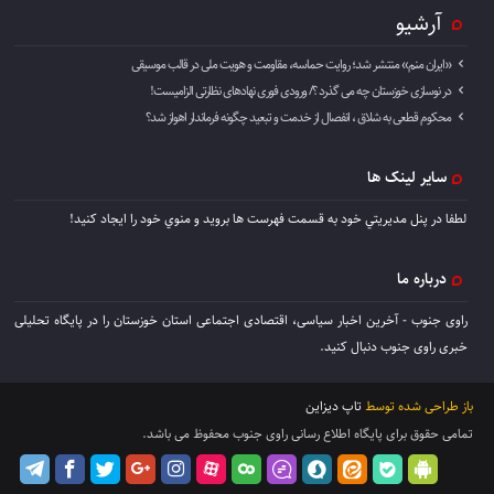
آرشیو
«ایران منم» منتشر شد؛ روایت حماسه، مقاومت و هویت ملی در قالب موسیقی
در نوسازی خوزستان چه می گذرد ؟/ ورودی فوری نهادهای نظارتی الزامیست!
محکوم قطعی به شلاق ، انفصال از خدمت و تبعید چگونه فرماندار اهواز شد؟
سایر لینک ها
لطفا در پنل مديريتي خود به قسمت فهرست ها برويد و منوي خود را ايجاد كنيد!
درباره ما
راوی جنوب - آخرین اخبار سیاسی، اقتصادی اجتماعی استان خوزستان را در پایگاه تحلیلی
خبری راوی جنوب دنبال کنید.
باز طراحی شده توسط
تاپ دیزاین
تمامی حقوق برای پایگاه اطلاع رسانی راوی جنوب محفوظ می باشد.