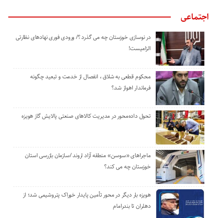
اجتماعی
در نوسازی خوزستان چه می گذرد ؟/ ورودی فوری نهادهای نظارتی
الزامیست!
محکوم قطعی به شلاق ، انفصال از خدمت و تبعید چگونه
فرماندار اهواز شد؟
تحول داده‌محور در مدیریت کالاهای صنعتی پالایش گاز هویزه
ماجراهای «سوسن» منطقه آزاد اروند /سازمان بازرسی استان
خوزستان چه می کند؟
هویزه بار دیگر در محور تأمین پایدار خوراک پتروشیمی شد؛ از
دهلران تا بندرامام