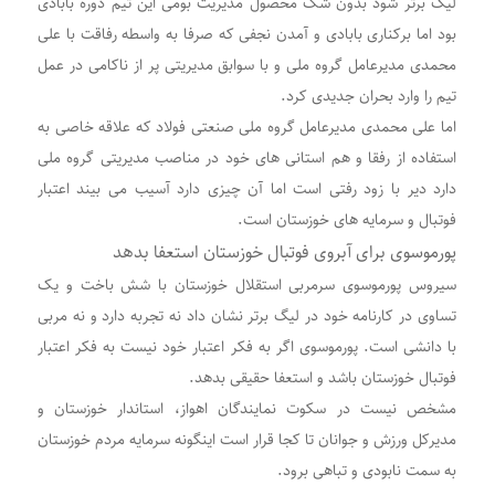
لیگ برتر شود بدون شک محصول مدیریت بومی این تیم دوره بابادی
بود اما برکناری بابادی و آمدن نجفی که صرفا به واسطه رفاقت با علی
محمدی مدیرعامل گروه ملی و با سوابق مدیریتی پر از ناکامی در عمل
تیم را وارد بحران جدیدی کرد.
اما علی محمدی مدیرعامل گروه ملی صنعتی فولاد که علاقه خاصی به
استفاده از رفقا و هم استانی های خود در مناصب مدیریتی گروه ملی
دارد دیر با زود رفتی است اما آن چیزی دارد آسیب می بیند اعتبار
فوتبال و سرمایه های خوزستان است.
پورموسوی برای آبروی فوتبال خوزستان استعفا بدهد
سیروس پورموسوی سرمربی استقلال خوزستان با شش باخت و یک
تساوی در کارنامه خود در لیگ برتر نشان داد نه تجربه دارد و نه مربی
با دانشی است. پورموسوی اگر به فکر اعتبار خود نیست به فکر اعتبار
فوتبال خوزستان باشد و استعفا حقیقی بدهد.
مشخص نیست در سکوت نمایندگان اهواز، استاندار خوزستان و
مدیرکل ورزش و جوانان تا کجا قرار است اینگونه سرمایه مردم خوزستان
به سمت نابودی و تباهی برود.