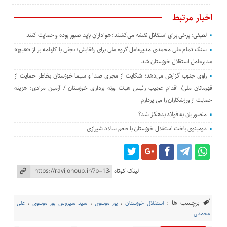
اخبار مرتبط
لطیفی: برخی برای استقلال نقشه می‌کشند؛ هواداران باید صبور بوده و حمایت کنند
سنگ تمام علی محمدی مدیرعامل گروه ملی برای رفقایش؛ نجفی با کارنامه پر از «هیچ»
مدیرعامل استقلال خوزستان شد
راوی جنوب گزارش می‌دهد؛ شکایت از مجری صدا و سیما خوزستان بخاطر حمایت از
قهرمانان ملی/ اقدام عجیب رئیس هیات وزنه برداری خوزستان / آرمین مرادی: هزینه
حمایت از ورزشکاران را می پردازم
منصوریان به فولاد بدهکار شد؟
دومینوی باخت استقلال خوزستان با طعم سالاد شیرازی
لینک کوتاه
برچسب ها :
استقلال خوزستان
،
پور موسوی
،
سید سیروس پور موسوی
،
علی
محمدی