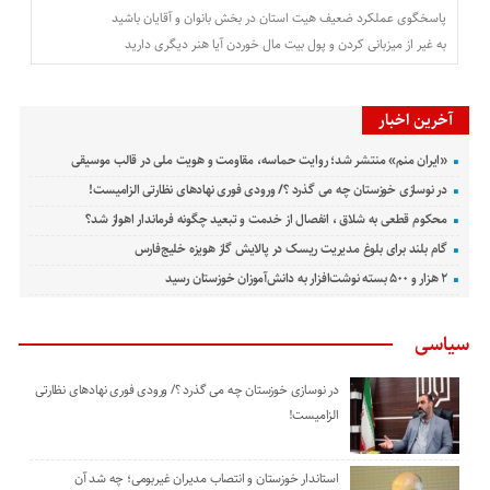
پاسخگوی عملکرد ضعیف ه‍یت استان در بخش بانوان و آقایان باشید
به غیر از میزبانی کردن و پول بیت مال خوردن آیا هنر دیگری دارید
آخرین اخبار
«ایران منم» منتشر شد؛ روایت حماسه، مقاومت و هویت ملی در قالب موسیقی
در نوسازی خوزستان چه می گذرد ؟/ ورودی فوری نهادهای نظارتی الزامیست!
محکوم قطعی به شلاق ، انفصال از خدمت و تبعید چگونه فرماندار اهواز شد؟
گام بلند برای بلوغ مدیریت ریسک در پالایش گاز هویزه خلیج‌فارس
۲ هزار و ۵۰۰ بسته نوشت‌افزار به دانش‌آموزان خوزستان رسید
سیاسی
در نوسازی خوزستان چه می گذرد ؟/ ورودی فوری نهادهای نظارتی
الزامیست!
استاندار خوزستان و انتصاب مدیران غیربومی؛ چه شد آن