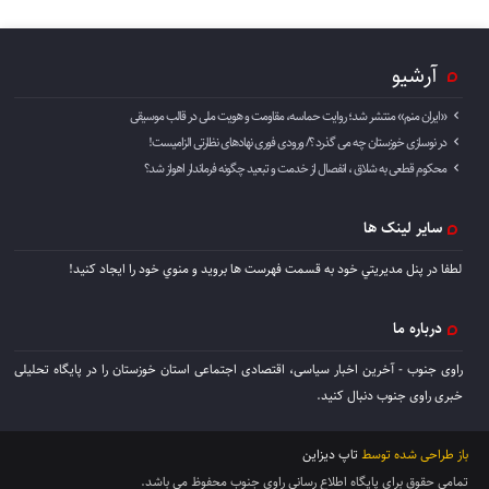
آرشیو
«ایران منم» منتشر شد؛ روایت حماسه، مقاومت و هویت ملی در قالب موسیقی
در نوسازی خوزستان چه می گذرد ؟/ ورودی فوری نهادهای نظارتی الزامیست!
محکوم قطعی به شلاق ، انفصال از خدمت و تبعید چگونه فرماندار اهواز شد؟
سایر لینک ها
لطفا در پنل مديريتي خود به قسمت فهرست ها برويد و منوي خود را ايجاد كنيد!
درباره ما
راوی جنوب - آخرین اخبار سیاسی، اقتصادی اجتماعی استان خوزستان را در پایگاه تحلیلی
خبری راوی جنوب دنبال کنید.
باز طراحی شده توسط
تاپ دیزاین
تمامی حقوق برای پایگاه اطلاع رسانی راوی جنوب محفوظ می باشد.