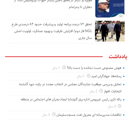
هویزه بار دیگر در محور تأمین پایدار خوراک پتروشیمی شد؛ از
دهلران تا بندرامام
تحقق ۷۲ درصد برنامه تولید و پیشرفت حدود ۸۴ درصدی طرح
NGL فاز دوم/ افزایش ظرفیت و بهبود عملکرد، اولویت اصلی
سال جاری
یادداشت
هوش مصنوعی دست نشانده یا دست بالا؟
1 سال
رسانه‌ها، جهادگران امید
1 سال
تحلیل و بررسی موفقیت نمایندگان مجلس در انتخاب مجدد در یازده دوره گذشته
انتخابات اهواز
2 سال
یکه تازی رئیس غیربومی اداره برق گتوند/با ایجاد بحران های اجتماعی در منطقه
3 سال
تناقضات مدیررسانه ای معزول نفت مسجدسلیمان
3 سال