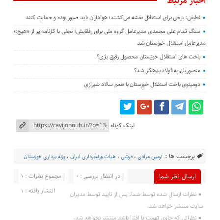
اخبار مرتبط
لطیفی: برخی برای استقلال نقشه می‌کشند؛ هواداران باید صبور بوده و حمایت کنند
سنگ تمام علی محمدی مدیرعامل گروه ملی برای رفقایش؛ نجفی با کارنامه پر از «هیچ»
مدیرعامل استقلال خوزستان شد
باخت های استقلال خوزستان محصول رفیق بازی؟
منصوریان به فولاد بدهکار شد؟
دومینوی باخت استقلال خوزستان با طعم سالاد شیرازی
لینک کوتاه
برچسب ها :
آرمین مرادی
،
قرشی
،
هیات وزنه‌برداری ایران
،
وزنه برداری خوزستان
در انتظار بررسی : 0
مجموع نظرات : 1
ارسال نظر شما
انتشار یافته : 1
نظرات ارسال شده توسط شما، پس از تایید توسط مدیران
سایت منتشر خواهد شد.
نظراتی که حاوی تهمت یا افترا باشد منتشر نخواهد شد.