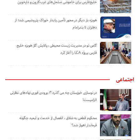
خلیج‌فارس برای خاموشی مشعل‌های غرب‌کارون و دارخوین
هویزه بار دیگر در محور تأمین پایدار خوراک پتروشیمی شد؛ از
دهلران تا بندرامام
گامی نو در مدیریت زیست ‌محیطی ٫پالایش گاز هویزه خلیج
‌فارس پروژه LCA را آغاز کرد
اجتماعی
در نوسازی خوزستان چه می گذرد ؟/ ورودی فوری نهادهای نظارتی
الزامیست!
محکوم قطعی به شلاق ، انفصال از خدمت و تبعید چگونه
فرماندار اهواز شد؟