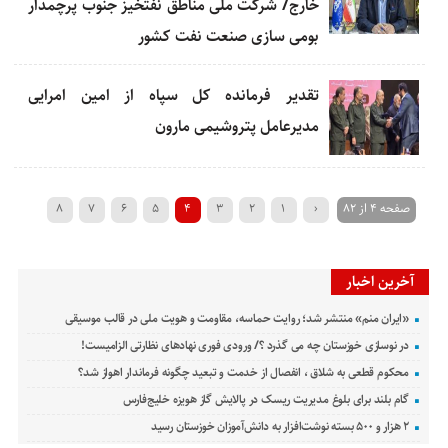
خارج/ شركت ملی مناطق نفتخیز جنوب پرچمدار
بومی سازی صنعت نفت كشور
تقدیر فرمانده کل سپاه از امین امرایی
مدیرعامل پتروشیمی مارون
صفحه 4 از 82
‹
1
2
3
4
5
6
7
8
»
...
40
30
20
›
10
9
آخرین اخبار
«ایران منم» منتشر شد؛ روایت حماسه، مقاومت و هویت ملی در قالب موسیقی
در نوسازی خوزستان چه می گذرد ؟/ ورودی فوری نهادهای نظارتی الزامیست!
محکوم قطعی به شلاق ، انفصال از خدمت و تبعید چگونه فرماندار اهواز شد؟
گام بلند برای بلوغ مدیریت ریسک در پالایش گاز هویزه خلیج‌فارس
۲ هزار و ۵۰۰ بسته نوشت‌افزار به دانش‌آموزان خوزستان رسید