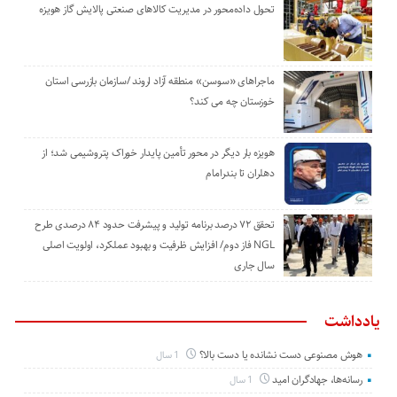
تحول داده‌محور در مدیریت کالاهای صنعتی پالایش گاز هویزه
ماجراهای «سوسن» منطقه آزاد اروند /سازمان بازرسی استان
خوزستان چه می کند؟
هویزه بار دیگر در محور تأمین پایدار خوراک پتروشیمی شد؛ از
دهلران تا بندرامام
تحقق ۷۲ درصد برنامه تولید و پیشرفت حدود ۸۴ درصدی طرح
NGL فاز دوم/ افزایش ظرفیت و بهبود عملکرد، اولویت اصلی
سال جاری
یادداشت
هوش مصنوعی دست نشانده یا دست بالا؟
1 سال
رسانه‌ها، جهادگران امید
1 سال