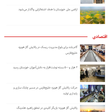
اراضی ملی خوزستان با هدف اشتغالزایی واگذار می‌شود
اقتصادی
گام بلند برای بلوغ مدیریت ریسک در پالایش گاز هویزه
خلیج‌فارس
۲ هزار و ۵۰۰ بسته نوشت‌افزار به دانش‌آموزان خوزستان رسید
حرکت پالایش گاز هویزه خلیج‌فارس در مسیر چابک سازی و
پایداری تولید
پالایش گاز هویزه؛ بازیگر کلیدی در تحقق راهبرد هلدینگ