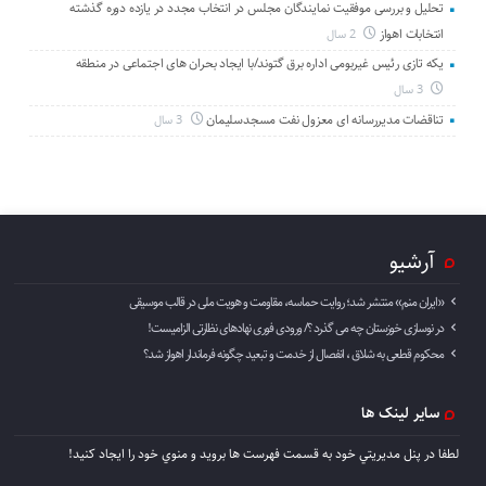
تحلیل و بررسی موفقیت نمایندگان مجلس در انتخاب مجدد در یازده دوره گذشته
انتخابات اهواز
2 سال
یکه تازی رئیس غیربومی اداره برق گتوند/با ایجاد بحران های اجتماعی در منطقه
3 سال
تناقضات مدیررسانه ای معزول نفت مسجدسلیمان
3 سال
آرشیو
«ایران منم» منتشر شد؛ روایت حماسه، مقاومت و هویت ملی در قالب موسیقی
در نوسازی خوزستان چه می گذرد ؟/ ورودی فوری نهادهای نظارتی الزامیست!
محکوم قطعی به شلاق ، انفصال از خدمت و تبعید چگونه فرماندار اهواز شد؟
سایر لینک ها
لطفا در پنل مديريتي خود به قسمت فهرست ها برويد و منوي خود را ايجاد كنيد!