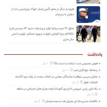
هویزه بار دیگر در محور تأمین پایدار خوراک پتروشیمی شد؛ از
دهلران تا بندرامام
تحقق ۷۲ درصد برنامه تولید و پیشرفت حدود ۸۴ درصدی طرح
NGL فاز دوم/ افزایش ظرفیت و بهبود عملکرد، اولویت اصلی
سال جاری
یادداشت
هوش مصنوعی دست نشانده یا دست بالا؟
1 سال
رسانه‌ها، جهادگران امید
1 سال
تحلیل و بررسی موفقیت نمایندگان مجلس در انتخاب مجدد در یازده دوره گذشته
انتخابات اهواز
2 سال
یکه تازی رئیس غیربومی اداره برق گتوند/با ایجاد بحران های اجتماعی در منطقه
3 سال
تناقضات مدیررسانه ای معزول نفت مسجدسلیمان
3 سال