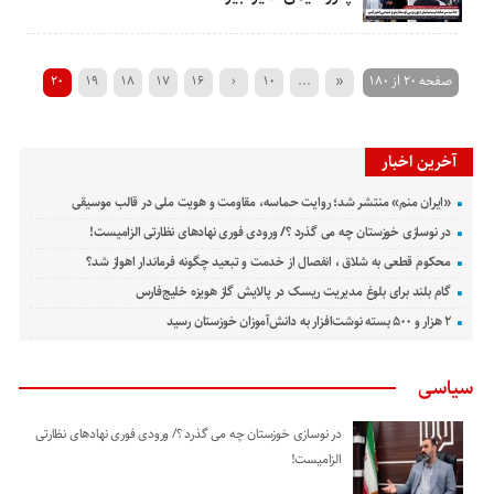
صفحه 20 از 180
«
...
10
‹
16
17
18
19
20
50
40
30
›
25
24
23
22
21
آخرین اخبار
»
...
«ایران منم» منتشر شد؛ روایت حماسه، مقاومت و هویت ملی در قالب موسیقی
در نوسازی خوزستان چه می گذرد ؟/ ورودی فوری نهادهای نظارتی الزامیست!
محکوم قطعی به شلاق ، انفصال از خدمت و تبعید چگونه فرماندار اهواز شد؟
گام بلند برای بلوغ مدیریت ریسک در پالایش گاز هویزه خلیج‌فارس
۲ هزار و ۵۰۰ بسته نوشت‌افزار به دانش‌آموزان خوزستان رسید
سیاسی
در نوسازی خوزستان چه می گذرد ؟/ ورودی فوری نهادهای نظارتی
الزامیست!