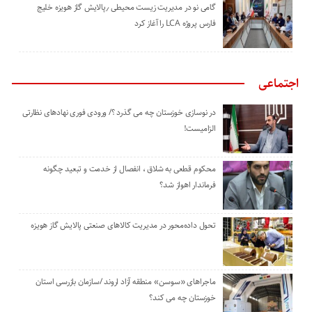
گامی نو در مدیریت زیست ‌محیطی ٫پالایش گاز هویزه خلیج
‌فارس پروژه LCA را آغاز کرد
اجتماعی
در نوسازی خوزستان چه می گذرد ؟/ ورودی فوری نهادهای نظارتی
الزامیست!
محکوم قطعی به شلاق ، انفصال از خدمت و تبعید چگونه
فرماندار اهواز شد؟
تحول داده‌محور در مدیریت کالاهای صنعتی پالایش گاز هویزه
ماجراهای «سوسن» منطقه آزاد اروند /سازمان بازرسی استان
خوزستان چه می کند؟