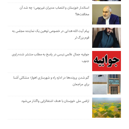
استاندار خوزستان و انتصاب مدیران غیربومی؛ چه شد آن
مخالفت‌ها؟
پیام آیت الله هدایی در خصوص توهین یک نماینده مجلس به
قوم بزرگ لر
جوابیه جمال عالمی نیسی در پاسخ به مطلب منتشر شده راوی
جنوب
گم شدن پرونده‌ها در اداره راه و شهرسازی اهواز؛ مشکلی آشنا
برای مراجعان
اراضی ملی خوزستان با هدف اشتغالزایی واگذار می‌شود