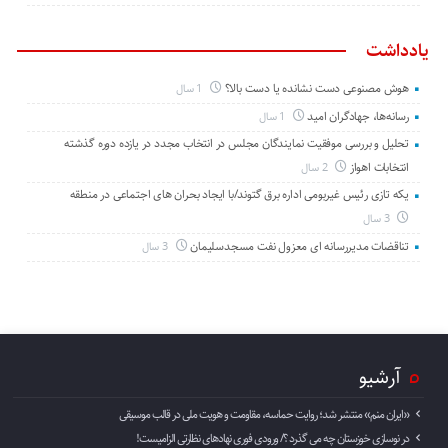
یادداشت
هوش مصنوعی دست نشانده یا دست بالا؟
1 سال
رسانه‌ها، جهادگران امید
1 سال
تحلیل و بررسی موفقیت نمایندگان مجلس در انتخاب مجدد در یازده دوره گذشته
انتخابات اهواز
2 سال
یکه تازی رئیس غیربومی اداره برق گتوند/با ایجاد بحران های اجتماعی در منطقه
3 سال
تناقضات مدیررسانه ای معزول نفت مسجدسلیمان
3 سال
آرشیو
«ایران منم» منتشر شد؛ روایت حماسه، مقاومت و هویت ملی در قالب موسیقی
در نوسازی خوزستان چه می گذرد ؟/ ورودی فوری نهادهای نظارتی الزامیست!