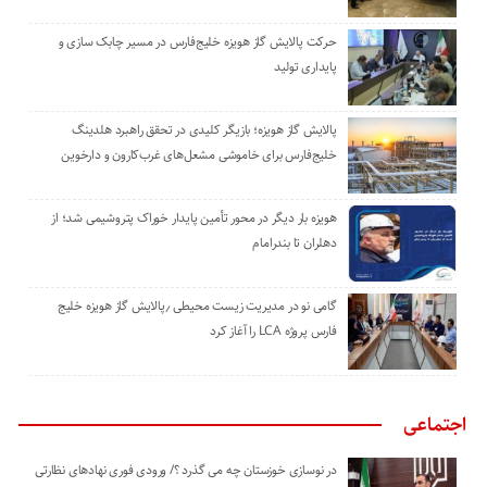
حرکت پالایش گاز هویزه خلیج‌فارس در مسیر چابک سازی و
پایداری تولید
پالایش گاز هویزه؛ بازیگر کلیدی در تحقق راهبرد هلدینگ
خلیج‌فارس برای خاموشی مشعل‌های غرب‌کارون و دارخوین
هویزه بار دیگر در محور تأمین پایدار خوراک پتروشیمی شد؛ از
دهلران تا بندرامام
گامی نو در مدیریت زیست ‌محیطی ٫پالایش گاز هویزه خلیج
‌فارس پروژه LCA را آغاز کرد
اجتماعی
در نوسازی خوزستان چه می گذرد ؟/ ورودی فوری نهادهای نظارتی