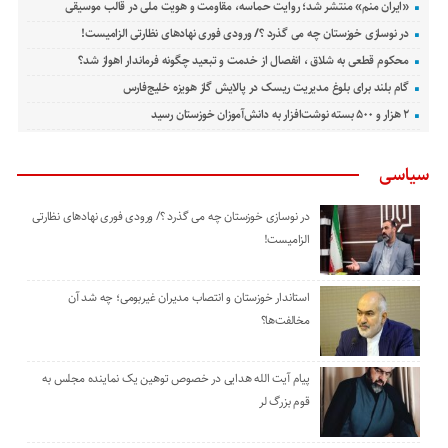
«ایران منم» منتشر شد؛ روایت حماسه، مقاومت و هویت ملی در قالب موسیقی
در نوسازی خوزستان چه می گذرد ؟/ ورودی فوری نهادهای نظارتی الزامیست!
محکوم قطعی به شلاق ، انفصال از خدمت و تبعید چگونه فرماندار اهواز شد؟
گام بلند برای بلوغ مدیریت ریسک در پالایش گاز هویزه خلیج‌فارس
۲ هزار و ۵۰۰ بسته نوشت‌افزار به دانش‌آموزان خوزستان رسید
سیاسی
در نوسازی خوزستان چه می گذرد ؟/ ورودی فوری نهادهای نظارتی
الزامیست!
استاندار خوزستان و انتصاب مدیران غیربومی؛ چه شد آن
مخالفت‌ها؟
پیام آیت الله هدایی در خصوص توهین یک نماینده مجلس به
قوم بزرگ لر