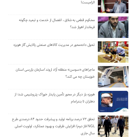
الزامیست!
محکوم قطعی به شلاق ، انفصال از خدمت و تبعید چگونه
فرماندار اهواز شد؟
تحول داده‌محور در مدیریت کالاهای صنعتی پالایش گاز هویزه
ماجراهای «سوسن» منطقه آزاد اروند /سازمان بازرسی استان
خوزستان چه می کند؟
هویزه بار دیگر در محور تأمین پایدار خوراک پتروشیمی شد؛ از
دهلران تا بندرامام
تحقق ۷۲ درصد برنامه تولید و پیشرفت حدود ۸۴ درصدی طرح
NGL فاز دوم/ افزایش ظرفیت و بهبود عملکرد، اولویت اصلی
سال جاری