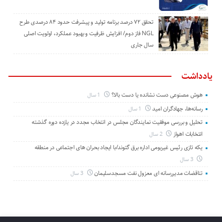
تحقق ۷۲ درصد برنامه تولید و پیشرفت حدود ۸۴ درصدی طرح
NGL فاز دوم/ افزایش ظرفیت و بهبود عملکرد، اولویت اصلی
سال جاری
یادداشت
هوش مصنوعی دست نشانده یا دست بالا؟
1 سال
رسانه‌ها، جهادگران امید
1 سال
تحلیل و بررسی موفقیت نمایندگان مجلس در انتخاب مجدد در یازده دوره گذشته
انتخابات اهواز
2 سال
یکه تازی رئیس غیربومی اداره برق گتوند/با ایجاد بحران های اجتماعی در منطقه
3 سال
تناقضات مدیررسانه ای معزول نفت مسجدسلیمان
3 سال