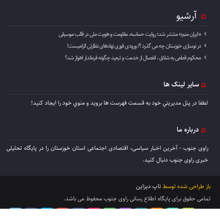
آرشیو
«ایران منم» منتشر شد؛ روایت حماسه، مقاومت و هویت ملی در قالب موسیقی
در نوسازی خوزستان چه می گذرد ؟/ ورودی فوری نهادهای نظارتی الزامیست!
محکوم قطعی به شلاق ، انفصال از خدمت و تبعید چگونه فرماندار اهواز شد؟
سایر لینک ها
لطفا در پنل مديريتي خود به قسمت فهرست ها برويد و منوي خود را ايجاد كنيد!
درباره ما
راوی جنوب - آخرین اخبار سیاسی، اقتصادی اجتماعی استان خوزستان را در پایگاه تحلیلی
خبری راوی جنوب دنبال کنید.
باز طراحی شده توسط
تاپ دیزاین
تمامی حقوق برای پایگاه اطلاع رسانی راوی جنوب محفوظ می باشد.