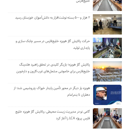
خلیج‌فارس
۲ هزار و ۵۰۰ بسته نوشت‌افزار به دانش‌آموزان خوزستان رسید
حرکت پالایش گاز هویزه خلیج‌فارس در مسیر چابک سازی و
پایداری تولید
پالایش گاز هویزه؛ بازیگر کلیدی در تحقق راهبرد هلدینگ
خلیج‌فارس برای خاموشی مشعل‌های غرب‌کارون و دارخوین
هویزه بار دیگر در محور تأمین پایدار خوراک پتروشیمی شد؛ از
دهلران تا بندرامام
گامی نو در مدیریت زیست ‌محیطی ٫پالایش گاز هویزه خلیج
‌فارس پروژه LCA را آغاز کرد