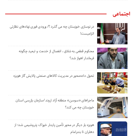
اجتماعی
در نوسازی خوزستان چه می گذرد ؟/ ورودی فوری نهادهای نظارتی
الزامیست!
محکوم قطعی به شلاق ، انفصال از خدمت و تبعید چگونه
فرماندار اهواز شد؟
تحول داده‌محور در مدیریت کالاهای صنعتی پالایش گاز هویزه
ماجراهای «سوسن» منطقه آزاد اروند /سازمان بازرسی استان
خوزستان چه می کند؟
هویزه بار دیگر در محور تأمین پایدار خوراک پتروشیمی شد؛ از
دهلران تا بندرامام