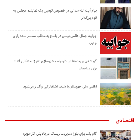
پیام آیت الله هدایی در خصوص توهین یک نماینده مجلس به
قوم بزرگ لر
جوابیه جمال عالمی نیسی در پاسخ به مطلب منتشر شده راوی
جنوب
گم شدن پرونده‌ها در اداره راه و شهرسازی اهواز؛ مشکلی آشنا
برای مراجعان
اراضی ملی خوزستان با هدف اشتغالزایی واگذار می‌شود
اقتصادی
گام بلند برای بلوغ مدیریت ریسک در پالایش گاز هویزه