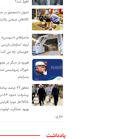
اهواز شد؟
تحول داده‌محور در م
کالاهای صنعتی پالایش
ماجراهای «سوسن» من
اروند /سازمان بازرسی 
خوزستان چه می کند؟
هویزه بار دیگر در محور
خوراک پتروشیمی شد؛ ا
بندرامام
تحقق ۷۲ درصد برنا
پیشرف
NGL فاز دوم/ افزا
بهبود عملکرد، اولوی
جاری
یادداشت