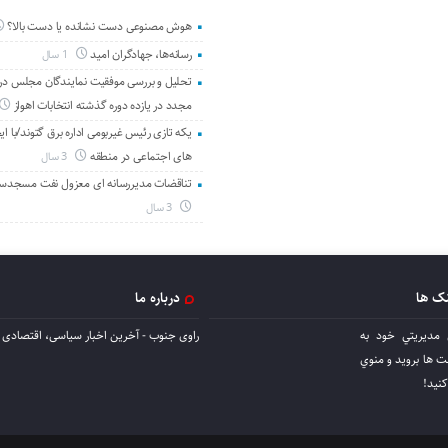
هوش مصنوعی دست نشانده یا دست بالا؟
رسانه‌ها، جهادگران امید
1 سال
تحلیل و بررسی موفقیت نمایندگان مجلس در 
مجدد در یازده دوره گذشته انتخابات اهواز
یکه تازی رئیس غیربومی اداره برق گتوند/با ای
های اجتماعی در منطقه
3 سال
تناقضات مدیررسانه ای معزول نفت مسجدس
3 سال
نک ها
درباره ما
 مديريتي خود به
راوی جنوب - آخرین اخبار سیاسی، اقتصادی ا
ها برويد و منوي
كنيد!