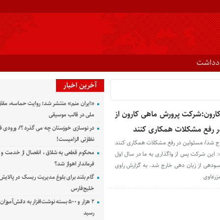
ادداشت
آخرین اخبار
«ایران منم» منتشر شد؛ روایت حماسه، مقا
رون:شرکت پرورش ماهی کارون از
ملی در قالب موسیقی
ر رفع مشکلات همکاری کنند
در نوسازی خوزستان چه می گذرد ؟/ ورودی ف
نظارتی الزامیست!
رج شد/ مسئولین در رفع مشکلات همکاری کنند
محکوم قطعی به شلاق ، انفصال از خدمت و 
این شرکت پس از واگذاری به ما در سال اول
فرماندار اهواز شد؟
د و ۴۸۰ میلیون تومان سودهی از زیان دهی خارج شد. به گزارش راوی
گام بلند برای بلوغ مدیریت ریسک در پالایش 
خلیج‌فارس
۲ هزار و ۵۰۰ بسته نوشت‌افزار به دانش‌آمو
رسید