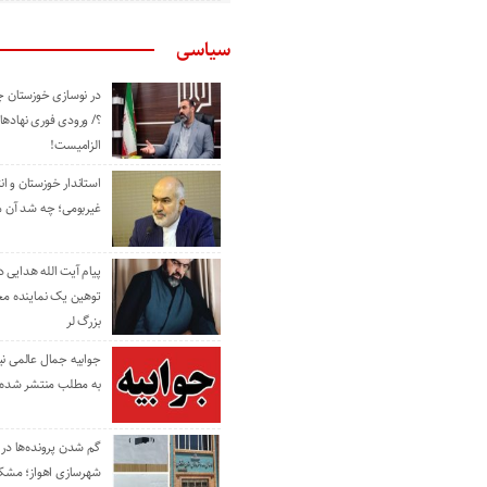
سیاسی
در نوسازی خوزستان چ
؟/ ورودی فوری نهادها
الزامیست!
استاندار خوزستان و ا
غیربومی؛ چه شد آن م
پیام آیت الله هدایی
توهین یک نماینده م
بزرگ لر
جوابیه جمال عالمی ن
به مطلب منتشر شده 
گم شدن پرونده‌ها در اد
شهرسازی اهواز؛ مشکل