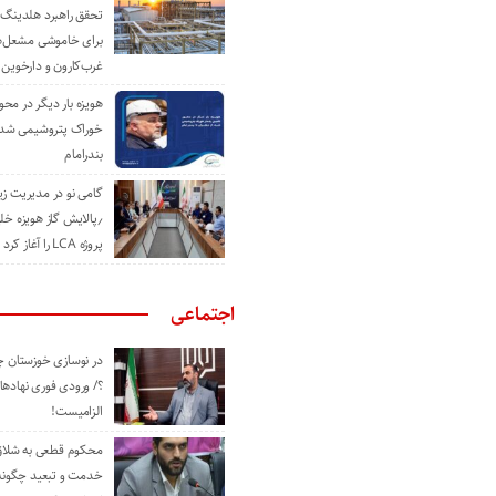
تحقق راهبرد هلدینگ 
برای خاموشی مشعل‌
غرب‌کارون و دارخوین
هویزه بار دیگر در محور
خوراک پتروشیمی شد؛ ا
بندرامام
گامی نو در مدیریت 
٫پالایش گاز هویزه خل
پروژه LCA را آغاز کرد
اجتماعی
در نوسازی خوزستان چ
؟/ ورودی فوری نهادها
الزامیست!
محکوم قطعی به شلاق 
خدمت و تبعید چگونه 