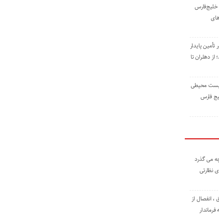
خلیج‌فارس
های
 تأمین پایدار
ز دهلران تا
زیست ‌محیطی
یج ‌فارس
ه می گذرد
ی نظارتی
، انفصال از
فرماندار