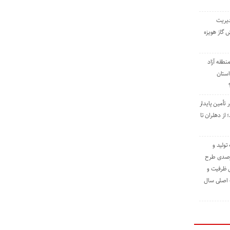
دیریت
 گاز هویزه
طقه آزاد
استان
 تأمین پایدار
ز دهلران تا
مه تولید و
ت حدود ۸۴ درصدی طرح
یش ظرفیت و
ت اصلی سال