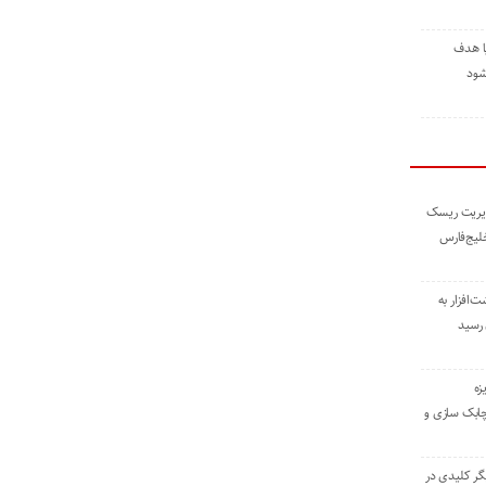
ا هدف
شود
مدیریت ریسک
خلیج‌فارس
ته نوشت‌افزار به
 رسید
زه
چابک سازی و
یگر کلیدی در