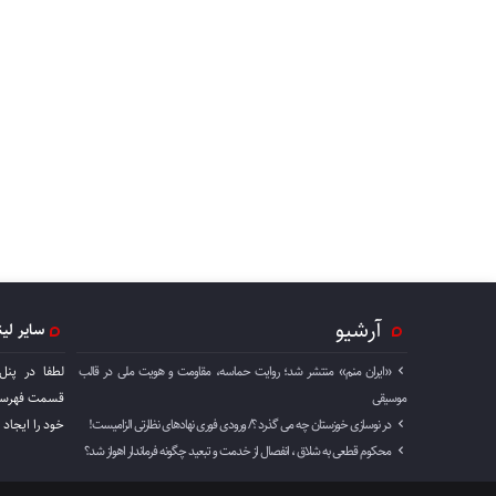
آرشیو
سایر لی
«ایران منم» منتشر شد؛ روایت حماسه، مقاومت و هویت ملی در قالب
لطفا در پنل
موسیقی
قسمت فهرست 
در نوسازی خوزستان چه می گذرد ؟/ ورودی فوری نهادهای نظارتی الزامیست!
خود را ايجاد 
محکوم قطعی به شلاق ، انفصال از خدمت و تبعید چگونه فرماندار اهواز شد؟