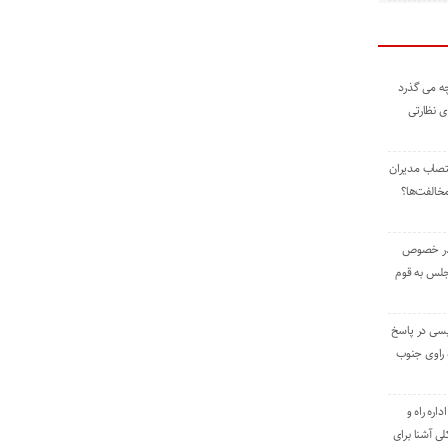
ه می گذرد
ی نظارتی
نتصاب مدیران
خالفت‌ها؟
 در خصوص
جلس به قوم
یسی در پاسخ
راوی جنوب
اره راه و
ی آشنا برای