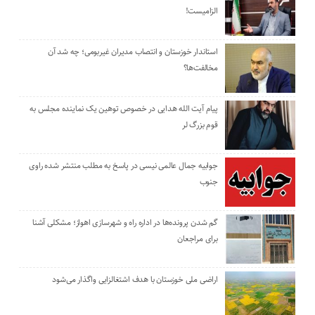
الزامیست!
استاندار خوزستان و انتصاب مدیران غیربومی؛ چه شد آن
مخالفت‌ها؟
پیام آیت الله هدایی در خصوص توهین یک نماینده مجلس به
قوم بزرگ لر
جوابیه جمال عالمی نیسی در پاسخ به مطلب منتشر شده راوی
جنوب
گم شدن پرونده‌ها در اداره راه و شهرسازی اهواز؛ مشکلی آشنا
برای مراجعان
اراضی ملی خوزستان با هدف اشتغالزایی واگذار می‌شود