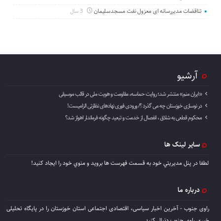
تناقضات مدیررسانه ای معزول نفت مسجدسلیمان
3 سال
آرشیو
«ایران منم» منتشر شد؛ روایت حماسه، مقاومت و هویت ملی در قالب موسیقی
در نوسازی خوزستان چه می گذرد ؟/ ورودی فوری نهادهای نظارتی الزامیست!
محکوم قطعی به شلاق ، انفصال از خدمت و تبعید چگونه فرماندار اهواز شد؟
سایر لینک ها
لطفا در پنل مديريتي خود به قسمت فهرست ها برويد و منوي خود را ايجاد كنيد!
درباره ما
راوی جنوب - آخرین اخبار سیاسی، اقتصادی اجتماعی استان خوزستان را در پایگاه تحلیلی
خبری راوی جنوب دنبال کنید.