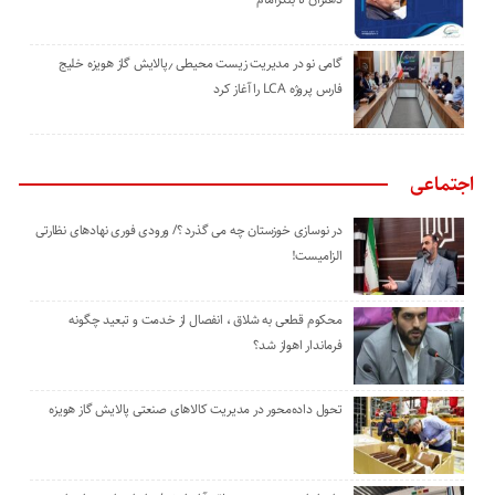
گامی نو در مدیریت زیست ‌محیطی ٫پالایش گاز هویزه خلیج
‌فارس پروژه LCA را آغاز کرد
اجتماعی
در نوسازی خوزستان چه می گذرد ؟/ ورودی فوری نهادهای نظارتی
الزامیست!
محکوم قطعی به شلاق ، انفصال از خدمت و تبعید چگونه
فرماندار اهواز شد؟
تحول داده‌محور در مدیریت کالاهای صنعتی پالایش گاز هویزه