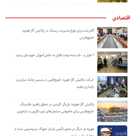
اقتصادی
گام بلند برای بلوغ مدیریت ریسک در پالایش گاز هویزه
خلیج‌فارس
۲ هزار و ۵۰۰ بسته نوشت‌افزار به دانش‌آموزان خوزستان رسید
حرکت پالایش گاز هویزه خلیج‌فارس در مسیر چابک سازی و
پایداری تولید
پالایش گاز هویزه؛ بازیگر کلیدی در تحقق راهبرد هلدینگ
خلیج‌فارس برای خاموشی مشعل‌های غرب‌کارون و دارخوین
هویزه بار دیگر در محور تأمین پایدار خوراک پتروشیمی شد؛ از
دهلران تا بندرامام