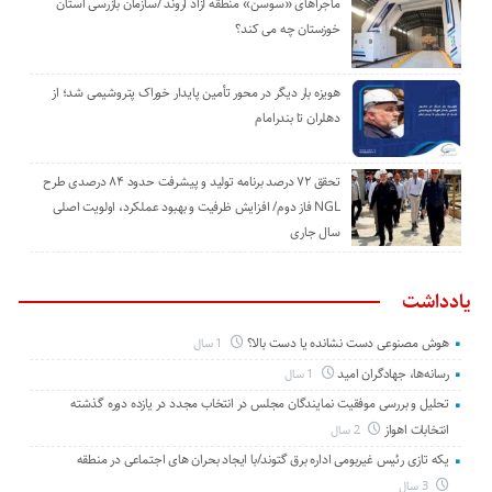
ماجراهای «سوسن» منطقه آزاد اروند /سازمان بازرسی استان
خوزستان چه می کند؟
هویزه بار دیگر در محور تأمین پایدار خوراک پتروشیمی شد؛ از
دهلران تا بندرامام
تحقق ۷۲ درصد برنامه تولید و پیشرفت حدود ۸۴ درصدی طرح
NGL فاز دوم/ افزایش ظرفیت و بهبود عملکرد، اولویت اصلی
سال جاری
یادداشت
هوش مصنوعی دست نشانده یا دست بالا؟
1 سال
رسانه‌ها، جهادگران امید
1 سال
تحلیل و بررسی موفقیت نمایندگان مجلس در انتخاب مجدد در یازده دوره گذشته
انتخابات اهواز
2 سال
یکه تازی رئیس غیربومی اداره برق گتوند/با ایجاد بحران های اجتماعی در منطقه
3 سال