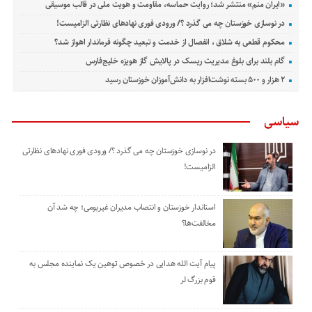
«ایران منم» منتشر شد؛ روایت حماسه، مقاومت و هویت ملی در قالب موسیقی
در نوسازی خوزستان چه می گذرد ؟/ ورودی فوری نهادهای نظارتی الزامیست!
محکوم قطعی به شلاق ، انفصال از خدمت و تبعید چگونه فرماندار اهواز شد؟
گام بلند برای بلوغ مدیریت ریسک در پالایش گاز هویزه خلیج‌فارس
۲ هزار و ۵۰۰ بسته نوشت‌افزار به دانش‌آموزان خوزستان رسید
سیاسی
در نوسازی خوزستان چه می گذرد ؟/ ورودی فوری نهادهای نظارتی
الزامیست!
استاندار خوزستان و انتصاب مدیران غیربومی؛ چه شد آن
مخالفت‌ها؟
پیام آیت الله هدایی در خصوص توهین یک نماینده مجلس به
قوم بزرگ لر