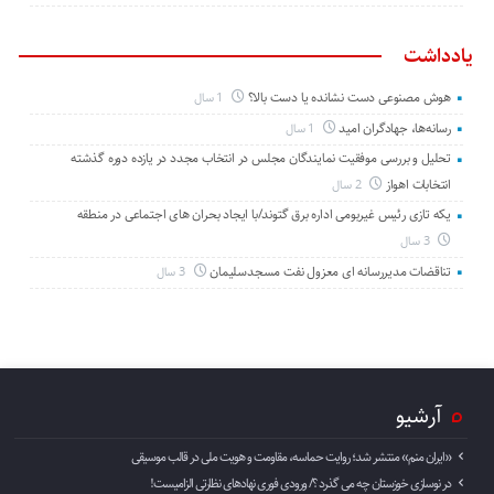
یادداشت
هوش مصنوعی دست نشانده یا دست بالا؟
1 سال
رسانه‌ها، جهادگران امید
1 سال
تحلیل و بررسی موفقیت نمایندگان مجلس در انتخاب مجدد در یازده دوره گذشته
انتخابات اهواز
2 سال
یکه تازی رئیس غیربومی اداره برق گتوند/با ایجاد بحران های اجتماعی در منطقه
3 سال
تناقضات مدیررسانه ای معزول نفت مسجدسلیمان
3 سال
آرشیو
«ایران منم» منتشر شد؛ روایت حماسه، مقاومت و هویت ملی در قالب موسیقی
در نوسازی خوزستان چه می گذرد ؟/ ورودی فوری نهادهای نظارتی الزامیست!