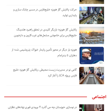
حرکت پالایش گاز هویزه خلیج‌فارس در مسیر چابک سازی و
پایداری تولید
پالایش گاز هویزه؛ بازیگر کلیدی در تحقق راهبرد هلدینگ
خلیج‌فارس برای خاموشی مشعل‌های غرب‌کارون و دارخوین
هویزه بار دیگر در محور تأمین پایدار خوراک پتروشیمی شد؛ از
دهلران تا بندرامام
گامی نو در مدیریت زیست ‌محیطی ٫پالایش گاز هویزه خلیج
‌فارس پروژه LCA را آغاز کرد
اجتماعی
در نوسازی خوزستان چه می گذرد ؟/ ورودی فوری نهادهای نظارتی