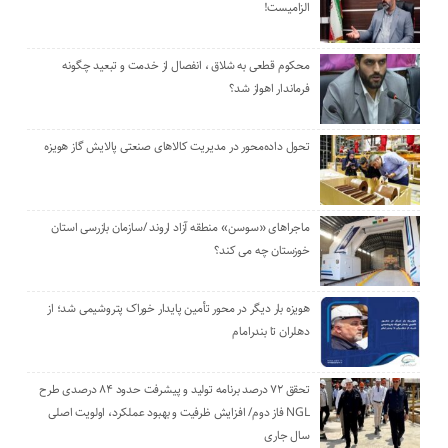
الزامیست!
محکوم قطعی به شلاق ، انفصال از خدمت و تبعید چگونه
فرماندار اهواز شد؟
تحول داده‌محور در مدیریت کالاهای صنعتی پالایش گاز هویزه
ماجراهای «سوسن» منطقه آزاد اروند /سازمان بازرسی استان
خوزستان چه می کند؟
هویزه بار دیگر در محور تأمین پایدار خوراک پتروشیمی شد؛ از
دهلران تا بندرامام
تحقق ۷۲ درصد برنامه تولید و پیشرفت حدود ۸۴ درصدی طرح
NGL فاز دوم/ افزایش ظرفیت و بهبود عملکرد، اولویت اصلی
سال جاری