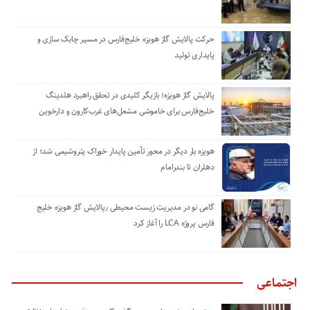
حرکت پالایش گاز هویزه خلیج‌فارس در مسیر چابک سازی و
پایداری تولید
پالایش گاز هویزه؛ بازیگر کلیدی در تحقق راهبرد هلدینگ
خلیج‌فارس برای خاموشی مشعل‌های غرب‌کارون و دارخوین
هویزه بار دیگر در محور تأمین پایدار خوراک پتروشیمی شد؛ از
دهلران تا بندرامام
گامی نو در مدیریت زیست ‌محیطی ٫پالایش گاز هویزه خلیج
‌فارس پروژه LCA را آغاز کرد
اجتماعی