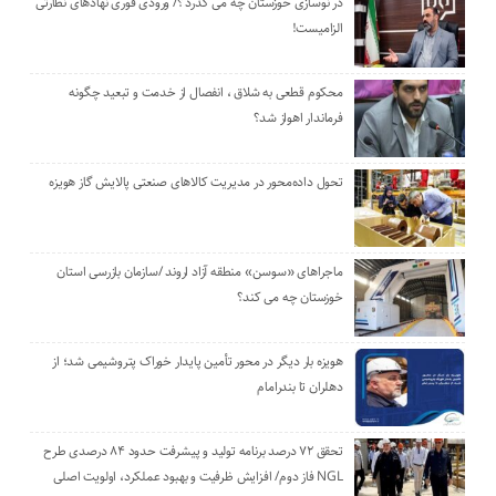
در نوسازی خوزستان چه می گذرد ؟/ ورودی فوری نهادهای نظارتی
الزامیست!
محکوم قطعی به شلاق ، انفصال از خدمت و تبعید چگونه
فرماندار اهواز شد؟
تحول داده‌محور در مدیریت کالاهای صنعتی پالایش گاز هویزه
ماجراهای «سوسن» منطقه آزاد اروند /سازمان بازرسی استان
خوزستان چه می کند؟
هویزه بار دیگر در محور تأمین پایدار خوراک پتروشیمی شد؛ از
دهلران تا بندرامام
تحقق ۷۲ درصد برنامه تولید و پیشرفت حدود ۸۴ درصدی طرح
NGL فاز دوم/ افزایش ظرفیت و بهبود عملکرد، اولویت اصلی