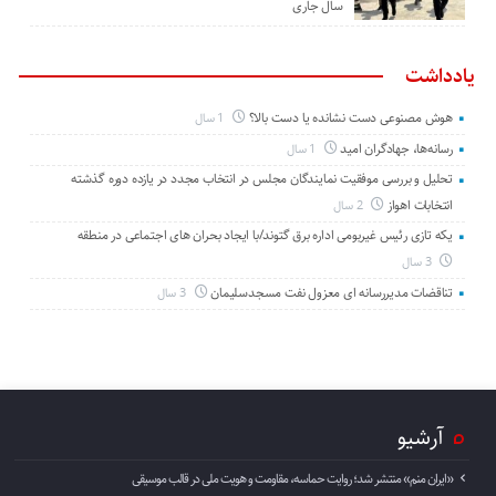
سال جاری
یادداشت
هوش مصنوعی دست نشانده یا دست بالا؟
1 سال
رسانه‌ها، جهادگران امید
1 سال
تحلیل و بررسی موفقیت نمایندگان مجلس در انتخاب مجدد در یازده دوره گذشته
انتخابات اهواز
2 سال
یکه تازی رئیس غیربومی اداره برق گتوند/با ایجاد بحران های اجتماعی در منطقه
3 سال
تناقضات مدیررسانه ای معزول نفت مسجدسلیمان
3 سال
آرشیو
«ایران منم» منتشر شد؛ روایت حماسه، مقاومت و هویت ملی در قالب موسیقی