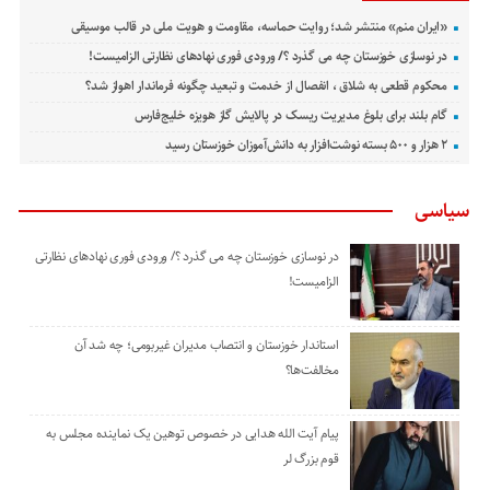
«ایران منم» منتشر شد؛ روایت حماسه، مقاومت و هویت ملی در قالب موسیقی
در نوسازی خوزستان چه می گذرد ؟/ ورودی فوری نهادهای نظارتی الزامیست!
محکوم قطعی به شلاق ، انفصال از خدمت و تبعید چگونه فرماندار اهواز شد؟
گام بلند برای بلوغ مدیریت ریسک در پالایش گاز هویزه خلیج‌فارس
۲ هزار و ۵۰۰ بسته نوشت‌افزار به دانش‌آموزان خوزستان رسید
سیاسی
در نوسازی خوزستان چه می گذرد ؟/ ورودی فوری نهادهای نظارتی
الزامیست!
استاندار خوزستان و انتصاب مدیران غیربومی؛ چه شد آن
مخالفت‌ها؟
پیام آیت الله هدایی در خصوص توهین یک نماینده مجلس به
قوم بزرگ لر