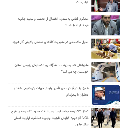
الزامیست!
محکوم قطعی به شلاق ، انفصال از خدمت و تبعید چگونه
فرماندار اهواز شد؟
تحول داده‌محور در مدیریت کالاهای صنعتی پالایش گاز هویزه
ماجراهای «سوسن» منطقه آزاد اروند /سازمان بازرسی استان
خوزستان چه می کند؟
هویزه بار دیگر در محور تأمین پایدار خوراک پتروشیمی شد؛ از
دهلران تا بندرامام
تحقق ۷۲ درصد برنامه تولید و پیشرفت حدود ۸۴ درصدی طرح
NGL فاز دوم/ افزایش ظرفیت و بهبود عملکرد، اولویت اصلی
سال جاری