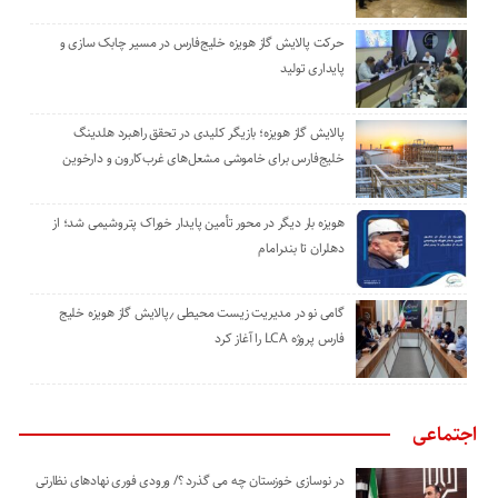
حرکت پالایش گاز هویزه خلیج‌فارس در مسیر چابک سازی و
پایداری تولید
پالایش گاز هویزه؛ بازیگر کلیدی در تحقق راهبرد هلدینگ
خلیج‌فارس برای خاموشی مشعل‌های غرب‌کارون و دارخوین
هویزه بار دیگر در محور تأمین پایدار خوراک پتروشیمی شد؛ از
دهلران تا بندرامام
گامی نو در مدیریت زیست ‌محیطی ٫پالایش گاز هویزه خلیج
‌فارس پروژه LCA را آغاز کرد
اجتماعی
در نوسازی خوزستان چه می گذرد ؟/ ورودی فوری نهادهای نظارتی