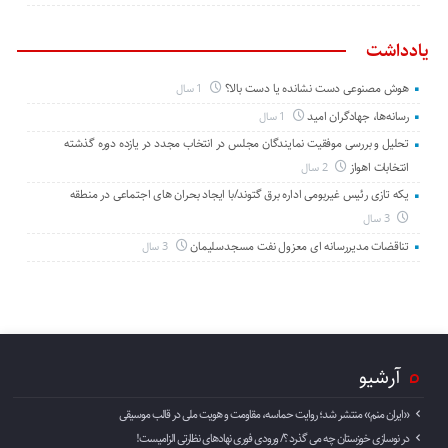
یادداشت
هوش مصنوعی دست نشانده یا دست بالا؟
1 سال
رسانه‌ها، جهادگران امید
1 سال
تحلیل و بررسی موفقیت نمایندگان مجلس در انتخاب مجدد در یازده دوره گذشته
انتخابات اهواز
2 سال
یکه تازی رئیس غیربومی اداره برق گتوند/با ایجاد بحران های اجتماعی در منطقه
3 سال
تناقضات مدیررسانه ای معزول نفت مسجدسلیمان
3 سال
آرشیو
«ایران منم» منتشر شد؛ روایت حماسه، مقاومت و هویت ملی در قالب موسیقی
در نوسازی خوزستان چه می گذرد ؟/ ورودی فوری نهادهای نظارتی الزامیست!