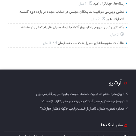
رسانه‌ها، جهادگران امید
1 سال
تحلیل و بررسی موفقیت نمایندگان مجلس در انتخاب مجدد در یازده دوره گذشته
انتخابات اهواز
2 سال
یکه تازی رئیس غیربومی اداره برق گتوند/با ایجاد بحران های اجتماعی در منطقه
3 سال
تناقضات مدیررسانه ای معزول نفت مسجدسلیمان
3 سال
آرشیو
«ایران منم» منتشر شد؛ روایت حماسه، مقاومت و هویت ملی در قالب موسیقی
در نوسازی خوزستان چه می گذرد ؟/ ورودی فوری نهادهای نظارتی الزامیست!
محکوم قطعی به شلاق ، انفصال از خدمت و تبعید چگونه فرماندار اهواز شد؟
سایر لینک ها