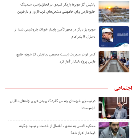
پالایش گاز هویزه؛ بازیگر کلیدی در تحقق راهبرد هلدینگ
خلیج‌فارس برای خاموشی مشعل‌های غرب‌کارون و دارخوین
هویزه بار دیگر در محور تأمین پایدار خوراک پتروشیمی شد؛ از
دهلران تا بندرامام
گامی نو در مدیریت زیست ‌محیطی ٫پالایش گاز هویزه خلیج
‌فارس پروژه LCA را آغاز کرد
اجتماعی
در نوسازی خوزستان چه می گذرد ؟/ ورودی فوری نهادهای نظارتی
الزامیست!
محکوم قطعی به شلاق ، انفصال از خدمت و تبعید چگونه
فرماندار اهواز شد؟