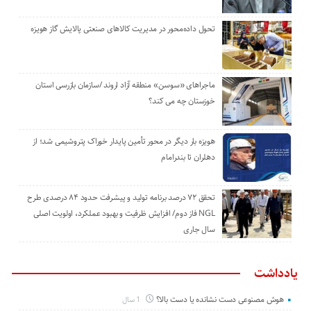
تحول داده‌محور در مدیریت کالاهای صنعتی پالایش گاز هویزه
ماجراهای «سوسن» منطقه آزاد اروند /سازمان بازرسی استان
خوزستان چه می کند؟
هویزه بار دیگر در محور تأمین پایدار خوراک پتروشیمی شد؛ از
دهلران تا بندرامام
تحقق ۷۲ درصد برنامه تولید و پیشرفت حدود ۸۴ درصدی طرح
NGL فاز دوم/ افزایش ظرفیت و بهبود عملکرد، اولویت اصلی
سال جاری
یادداشت
هوش مصنوعی دست نشانده یا دست بالا؟
1 سال