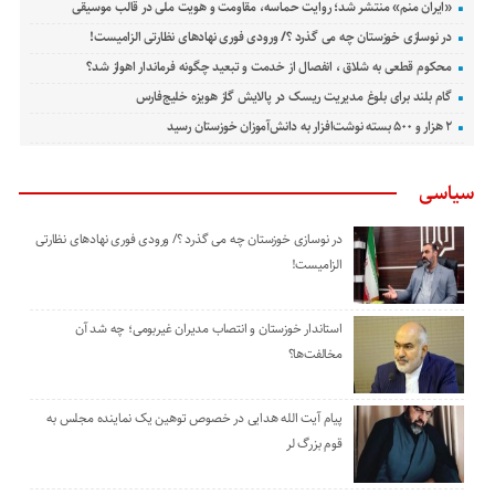
«ایران منم» منتشر شد؛ روایت حماسه، مقاومت و هویت ملی در قالب موسیقی
در نوسازی خوزستان چه می گذرد ؟/ ورودی فوری نهادهای نظارتی الزامیست!
محکوم قطعی به شلاق ، انفصال از خدمت و تبعید چگونه فرماندار اهواز شد؟
گام بلند برای بلوغ مدیریت ریسک در پالایش گاز هویزه خلیج‌فارس
۲ هزار و ۵۰۰ بسته نوشت‌افزار به دانش‌آموزان خوزستان رسید
سیاسی
در نوسازی خوزستان چه می گذرد ؟/ ورودی فوری نهادهای نظارتی
الزامیست!
استاندار خوزستان و انتصاب مدیران غیربومی؛ چه شد آن
مخالفت‌ها؟
پیام آیت الله هدایی در خصوص توهین یک نماینده مجلس به
قوم بزرگ لر