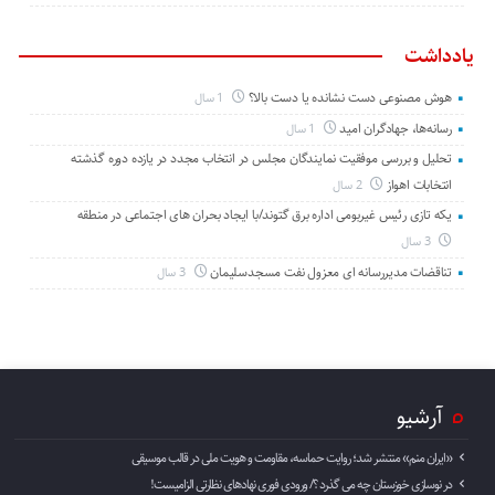
یادداشت
هوش مصنوعی دست نشانده یا دست بالا؟
1 سال
رسانه‌ها، جهادگران امید
1 سال
تحلیل و بررسی موفقیت نمایندگان مجلس در انتخاب مجدد در یازده دوره گذشته
انتخابات اهواز
2 سال
یکه تازی رئیس غیربومی اداره برق گتوند/با ایجاد بحران های اجتماعی در منطقه
3 سال
تناقضات مدیررسانه ای معزول نفت مسجدسلیمان
3 سال
آرشیو
«ایران منم» منتشر شد؛ روایت حماسه، مقاومت و هویت ملی در قالب موسیقی
در نوسازی خوزستان چه می گذرد ؟/ ورودی فوری نهادهای نظارتی الزامیست!