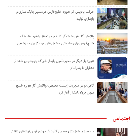
حرکت پالایش گاز هویزه خلیج‌فارس در مسیر چابک سازی و
پایداری تولید
پالایش گاز هویزه؛ بازیگر کلیدی در تحقق راهبرد هلدینگ
خلیج‌فارس برای خاموشی مشعل‌های غرب‌کارون و دارخوین
هویزه بار دیگر در محور تأمین پایدار خوراک پتروشیمی شد؛ از
دهلران تا بندرامام
گامی نو در مدیریت زیست ‌محیطی ٫پالایش گاز هویزه خلیج
‌فارس پروژه LCA را آغاز کرد
اجتماعی
در نوسازی خوزستان چه می گذرد ؟/ ورودی فوری نهادهای نظارتی