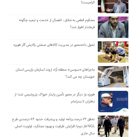
الزامیست!
محکوم قطعی به شلاق ، انفصال از خدمت و تبعید چگونه
فرماندار اهواز شد؟
تحول داده‌محور در مدیریت کالاهای صنعتی پالایش گاز هویزه
ماجراهای «سوسن» منطقه آزاد اروند /سازمان بازرسی استان
خوزستان چه می کند؟
هویزه بار دیگر در محور تأمین پایدار خوراک پتروشیمی شد؛ از
دهلران تا بندرامام
تحقق ۷۲ درصد برنامه تولید و پیشرفت حدود ۸۴ درصدی طرح
NGL فاز دوم/ افزایش ظرفیت و بهبود عملکرد، اولویت اصلی
سال جاری