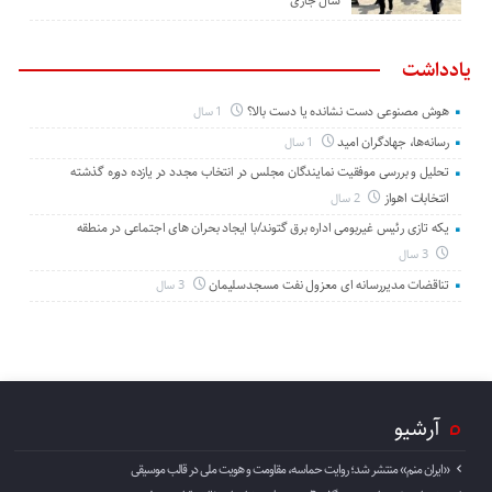
سال جاری
یادداشت
هوش مصنوعی دست نشانده یا دست بالا؟
1 سال
رسانه‌ها، جهادگران امید
1 سال
تحلیل و بررسی موفقیت نمایندگان مجلس در انتخاب مجدد در یازده دوره گذشته
انتخابات اهواز
2 سال
یکه تازی رئیس غیربومی اداره برق گتوند/با ایجاد بحران های اجتماعی در منطقه
3 سال
تناقضات مدیررسانه ای معزول نفت مسجدسلیمان
3 سال
آرشیو
«ایران منم» منتشر شد؛ روایت حماسه، مقاومت و هویت ملی در قالب موسیقی