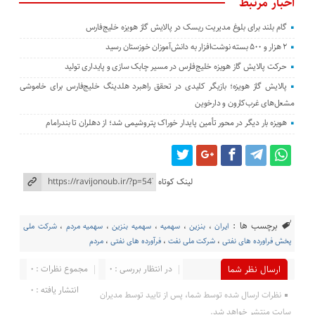
اخبار مرتبط
گام بلند برای بلوغ مدیریت ریسک در پالایش گاز هویزه خلیج‌فارس
۲ هزار و ۵۰۰ بسته نوشت‌افزار به دانش‌آموزان خوزستان رسید
حرکت پالایش گاز هویزه خلیج‌فارس در مسیر چابک سازی و پایداری تولید
پالایش گاز هویزه؛ بازیگر کلیدی در تحقق راهبرد هلدینگ خلیج‌فارس برای خاموشی
مشعل‌های غرب‌کارون و دارخوین
هویزه بار دیگر در محور تأمین پایدار خوراک پتروشیمی شد؛ از دهلران تا بندرامام
لینک کوتاه
برچسب ها :
ایران
،
بنزین
،
سهمیه
،
سهمیه بنزین
،
سهمیه مردم
،
شرکت ملی
پخش فراورده های نفتی
،
شرکت ملی نفت
،
فرآورده های نفتی
،
مردم
در انتظار بررسی : 0
مجموع نظرات : 0
ارسال نظر شما
انتشار یافته : 0
نظرات ارسال شده توسط شما، پس از تایید توسط مدیران
سایت منتشر خواهد شد.