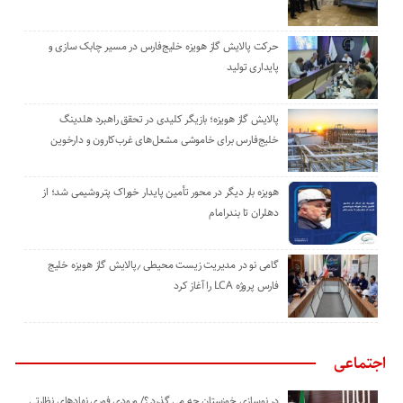
حرکت پالایش گاز هویزه خلیج‌فارس در مسیر چابک سازی و
پایداری تولید
پالایش گاز هویزه؛ بازیگر کلیدی در تحقق راهبرد هلدینگ
خلیج‌فارس برای خاموشی مشعل‌های غرب‌کارون و دارخوین
هویزه بار دیگر در محور تأمین پایدار خوراک پتروشیمی شد؛ از
دهلران تا بندرامام
گامی نو در مدیریت زیست ‌محیطی ٫پالایش گاز هویزه خلیج
‌فارس پروژه LCA را آغاز کرد
اجتماعی
در نوسازی خوزستان چه می گذرد ؟/ ورودی فوری نهادهای نظارتی