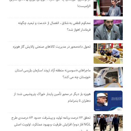
الزامیست!
محکوم قطعی به شلاق ، انفصال از خدمت و تبعید چگونه
فرماندار اهواز شد؟
تحول داده‌محور در مدیریت کالاهای صنعتی پالایش گاز هویزه
ماجراهای «سوسن» منطقه آزاد اروند /سازمان بازرسی استان
خوزستان چه می کند؟
هویزه بار دیگر در محور تأمین پایدار خوراک پتروشیمی شد؛ از
دهلران تا بندرامام
تحقق ۷۲ درصد برنامه تولید و پیشرفت حدود ۸۴ درصدی طرح
NGL فاز دوم/ افزایش ظرفیت و بهبود عملکرد، اولویت اصلی