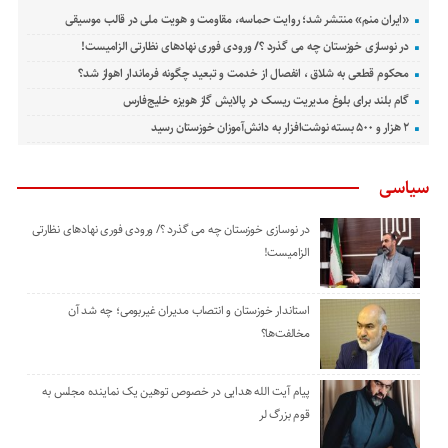
«ایران منم» منتشر شد؛ روایت حماسه، مقاومت و هویت ملی در قالب موسیقی
در نوسازی خوزستان چه می گذرد ؟/ ورودی فوری نهادهای نظارتی الزامیست!
محکوم قطعی به شلاق ، انفصال از خدمت و تبعید چگونه فرماندار اهواز شد؟
گام بلند برای بلوغ مدیریت ریسک در پالایش گاز هویزه خلیج‌فارس
۲ هزار و ۵۰۰ بسته نوشت‌افزار به دانش‌آموزان خوزستان رسید
سیاسی
در نوسازی خوزستان چه می گذرد ؟/ ورودی فوری نهادهای نظارتی
الزامیست!
استاندار خوزستان و انتصاب مدیران غیربومی؛ چه شد آن
مخالفت‌ها؟
پیام آیت الله هدایی در خصوص توهین یک نماینده مجلس به
قوم بزرگ لر