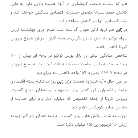
هم که بشدت صنعت گردشگری در آنها اهمیت بالایی دارد به دلیل
کاهش حجم سفرها متحمل خسارات اقتصادی سنگینی خواهند شد و
رشد اقتصادی آنها نیز کاهش خواهد یافت.
در
ژاپن
هم کرونا تاثیر خود را گذاشته است صبح امروز چهارشنبه ارزش
سهام توکیو به دلیل تداوم نگرانی سرمایه گذاران درباره شیوع ویروس
کرونا کاهش یافت.
شاخص میانگین نیکی در بازار بورس توکیو در برهه ای بیش از ۳۰۰
واحد نسبت به پایان معاملات سه شنبه افت کرد و جلسه صبح امروز را
در سطح ۱۹۷۰۷، یعنی با ۱۵۹ واحد کاهش، به پایان برد.
در عین حال «آبه شینزو» نخست وزیر
ژاپن
روز سه‌شنبه بسته اقتصادی
جدید و اضطراری این کشور برای مواجهه با پیامدهای شیوع گسترده
ویروس کرونا از جمله تخصیص ۱۵ میلیارد دلار وام برای حمایت از
مشاغل تجاری کوچک را اعلام کرد.
این بسته شامل بخش هایی برای گسترش برنامه اعطای وام کم بهره به
ارزش ۱.۶ تریلیون ین (۱۵ میلیارد دلار) است