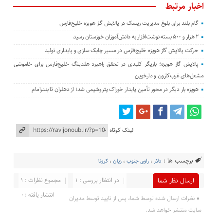
اخبار مرتبط
گام بلند برای بلوغ مدیریت ریسک در پالایش گاز هویزه خلیج‌فارس
۲ هزار و ۵۰۰ بسته نوشت‌افزار به دانش‌آموزان خوزستان رسید
حرکت پالایش گاز هویزه خلیج‌فارس در مسیر چابک سازی و پایداری تولید
پالایش گاز هویزه؛ بازیگر کلیدی در تحقق راهبرد هلدینگ خلیج‌فارس برای خاموشی
مشعل‌های غرب‌کارون و دارخوین
هویزه بار دیگر در محور تأمین پایدار خوراک پتروشیمی شد؛ از دهلران تا بندرامام
لینک کوتاه
برچسب ها :
دلار
،
راوی جنوب
،
زیان
،
کرونا
در انتظار بررسی : 1
مجموع نظرات : 1
ارسال نظر شما
انتشار یافته : 0
نظرات ارسال شده توسط شما، پس از تایید توسط مدیران
سایت منتشر خواهد شد.