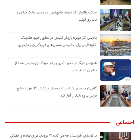
حرکت پالایش گاز هویزه خلیج‌فارس در مسیر چابک سازی و
پایداری تولید
پالایش گاز هویزه؛ بازیگر کلیدی در تحقق راهبرد هلدینگ
خلیج‌فارس برای خاموشی مشعل‌های غرب‌کارون و دارخوین
هویزه بار دیگر در محور تأمین پایدار خوراک پتروشیمی شد؛ از
دهلران تا بندرامام
گامی نو در مدیریت زیست ‌محیطی ٫پالایش گاز هویزه خلیج
‌فارس پروژه LCA را آغاز کرد
اجتماعی
در نوسازی خوزستان چه می گذرد ؟/ ورودی فوری نهادهای نظارتی