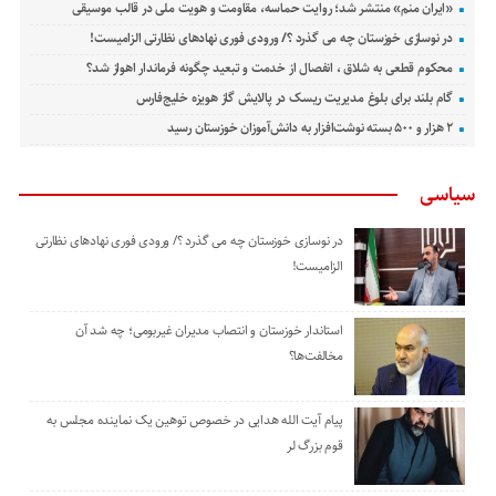
«ایران منم» منتشر شد؛ روایت حماسه، مقاومت و هویت ملی در قالب موسیقی
در نوسازی خوزستان چه می گذرد ؟/ ورودی فوری نهادهای نظارتی الزامیست!
محکوم قطعی به شلاق ، انفصال از خدمت و تبعید چگونه فرماندار اهواز شد؟
گام بلند برای بلوغ مدیریت ریسک در پالایش گاز هویزه خلیج‌فارس
۲ هزار و ۵۰۰ بسته نوشت‌افزار به دانش‌آموزان خوزستان رسید
سیاسی
در نوسازی خوزستان چه می گذرد ؟/ ورودی فوری نهادهای نظارتی
الزامیست!
استاندار خوزستان و انتصاب مدیران غیربومی؛ چه شد آن
مخالفت‌ها؟
پیام آیت الله هدایی در خصوص توهین یک نماینده مجلس به
قوم بزرگ لر