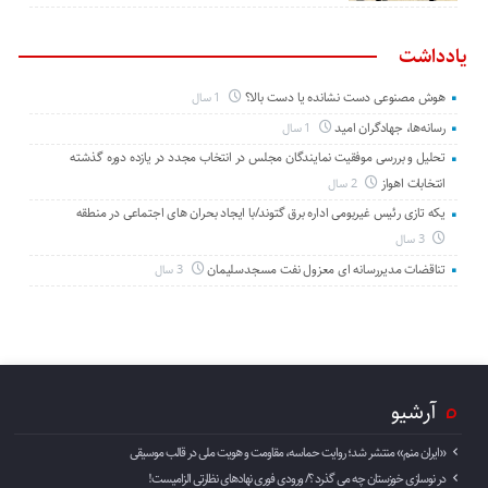
یادداشت
هوش مصنوعی دست نشانده یا دست بالا؟
1 سال
رسانه‌ها، جهادگران امید
1 سال
تحلیل و بررسی موفقیت نمایندگان مجلس در انتخاب مجدد در یازده دوره گذشته
انتخابات اهواز
2 سال
یکه تازی رئیس غیربومی اداره برق گتوند/با ایجاد بحران های اجتماعی در منطقه
3 سال
تناقضات مدیررسانه ای معزول نفت مسجدسلیمان
3 سال
آرشیو
«ایران منم» منتشر شد؛ روایت حماسه، مقاومت و هویت ملی در قالب موسیقی
در نوسازی خوزستان چه می گذرد ؟/ ورودی فوری نهادهای نظارتی الزامیست!