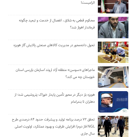
الزامیست!
محکوم قطعی به شلاق ، انفصال از خدمت و تبعید چگونه
فرماندار اهواز شد؟
تحول داده‌محور در مدیریت کالاهای صنعتی پالایش گاز هویزه
ماجراهای «سوسن» منطقه آزاد اروند /سازمان بازرسی استان
خوزستان چه می کند؟
هویزه بار دیگر در محور تأمین پایدار خوراک پتروشیمی شد؛ از
دهلران تا بندرامام
تحقق ۷۲ درصد برنامه تولید و پیشرفت حدود ۸۴ درصدی طرح
NGL فاز دوم/ افزایش ظرفیت و بهبود عملکرد، اولویت اصلی
سال جاری