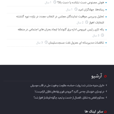
هوش مصنوعی دست نشانده یا دست بالا؟
1 سال
رسانه‌ها، جهادگران امید
1 سال
تحلیل و بررسی موفقیت نمایندگان مجلس در انتخاب مجدد در یازده دوره گذشته
انتخابات اهواز
2 سال
یکه تازی رئیس غیربومی اداره برق گتوند/با ایجاد بحران های اجتماعی در منطقه
3 سال
تناقضات مدیررسانه ای معزول نفت مسجدسلیمان
3 سال
آرشیو
«ایران منم» منتشر شد؛ روایت حماسه، مقاومت و هویت ملی در قالب موسیقی
در نوسازی خوزستان چه می گذرد ؟/ ورودی فوری نهادهای نظارتی الزامیست!
محکوم قطعی به شلاق ، انفصال از خدمت و تبعید چگونه فرماندار اهواز شد؟
سایر لینک ها