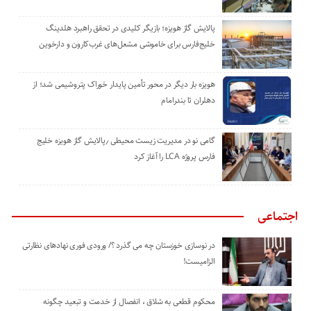
پالایش گاز هویزه؛ بازیگر کلیدی در تحقق راهبرد هلدینگ
خلیج‌فارس برای خاموشی مشعل‌های غرب‌کارون و دارخوین
هویزه بار دیگر در محور تأمین پایدار خوراک پتروشیمی شد؛ از
دهلران تا بندرامام
گامی نو در مدیریت زیست ‌محیطی ٫پالایش گاز هویزه خلیج
‌فارس پروژه LCA را آغاز کرد
اجتماعی
در نوسازی خوزستان چه می گذرد ؟/ ورودی فوری نهادهای نظارتی
الزامیست!
محکوم قطعی به شلاق ، انفصال از خدمت و تبعید چگونه