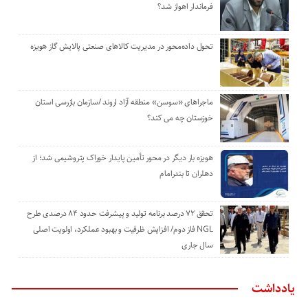
فرماندار اهواز شد؟
تحول داده‌محور در مدیریت کالاهای صنعتی پالایش گاز هویزه
ماجراهای «سوسن» منطقه آزاد اروند /سازمان بازرسی استان
خوزستان چه می کند؟
هویزه بار دیگر در محور تأمین پایدار خوراک پتروشیمی شد؛ از
دهلران تا بندرامام
تحقق ۷۲ درصد برنامه تولید و پیشرفت حدود ۸۴ درصدی طرح
NGL فاز دوم/ افزایش ظرفیت و بهبود عملکرد، اولویت اصلی
سال جاری
یادداشت