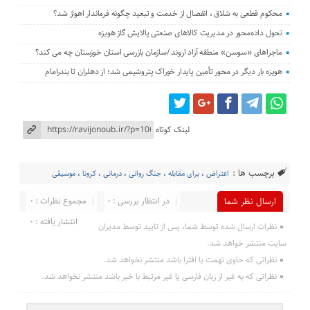
محکوم قطعی به شلاق ، انفصال از خدمت و تبعید چگونه فرماندار اهواز شد؟
تحول داده‌محور در مدیریت کالاهای صنعتی پالایش گاز هویزه
ماجراهای «سوسن» منطقه آزاد اروند /سازمان بازرسی استان خوزستان چه می کند؟
هویزه بار دیگر در محور تأمین پایدار خوراک پتروشیمی شد؛ از دهلران تا بندرامام
لینک کوتاه
برچسب ها :
اعتراض
،
برای مقابله
،
جنگ روانی
،
درمانی
،
کرونا
،
موسیقی
در انتظار بررسی : 0
مجموع نظرات : 0
ارسال نظر شما
انتشار یافته : 0
نظرات ارسال شده توسط شما، پس از تایید توسط مدیران
سایت منتشر خواهد شد.
نظراتی که حاوی تهمت یا افترا باشد منتشر نخواهد شد.
نظراتی که به غیر از زبان فارسی یا غیر مرتبط با خبر باشد منتشر نخواهد شد.