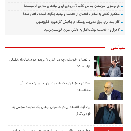
در نوسازی خوزستان چه می گذرد ؟/ ورودی فوری نهادهای نظارتی الزامیست!
محکوم قطعی به شلاق ، انفصال از خدمت و تبعید چگونه فرماندار اهواز شد؟
گام بلند برای بلوغ مدیریت ریسک در پالایش گاز هویزه خلیج‌فارس
۲ هزار و ۵۰۰ بسته نوشت‌افزار به دانش‌آموزان خوزستان رسید
سیاسی
در نوسازی خوزستان چه می گذرد ؟/ ورودی فوری نهادهای نظارتی
الزامیست!
استاندار خوزستان و انتصاب مدیران غیربومی؛ چه شد آن
مخالفت‌ها؟
پیام آیت الله هدایی در خصوص توهین یک نماینده مجلس به
قوم بزرگ لر
جوابیه جمال عالمی نیسی در پاسخ به مطلب منتشر شده راوی