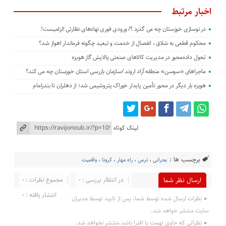
اخبار مرتبط
در نوسازی خوزستان چه می گذرد ؟/ ورودی فوری نهادهای نظارتی الزامیست!
محکوم قطعی به شلاق ، انفصال از خدمت و تبعید چگونه فرماندار اهواز شد؟
تحول داده‌محور در مدیریت کالاهای صنعتی پالایش گاز هویزه
ماجراهای «سوسن» منطقه آزاد اروند /سازمان بازرسی استان خوزستان چه می کند؟
هویزه بار دیگر در محور تأمین پایدار خوراک پتروشیمی شد؛ از دهلران تا بندرامام
لینک کوتاه
برچسب ها :
بحرانی
،
ترس
،
راه مهار
،
کرونا
،
واقعیت
در انتظار بررسی : 0
مجموع نظرات : 0
ارسال نظر شما
انتشار یافته : 0
نظرات ارسال شده توسط شما، پس از تایید توسط مدیران
سایت منتشر خواهد شد.
نظراتی که حاوی تهمت یا افترا باشد منتشر نخواهد شد.