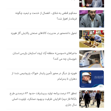
محکوم قطعی به شلاق ، انفصال از خدمت و تبعید چگونه
فرماندار اهواز شد؟
تحول داده‌محور در مدیریت کالاهای صنعتی پالایش گاز هویزه
ماجراهای «سوسن» منطقه آزاد اروند /سازمان بازرسی استان
خوزستان چه می کند؟
هویزه بار دیگر در محور تأمین پایدار خوراک پتروشیمی شد؛ از
دهلران تا بندرامام
تحقق ۷۲ درصد برنامه تولید و پیشرفت حدود ۸۴ درصدی طرح
NGL فاز دوم/ افزایش ظرفیت و بهبود عملکرد، اولویت اصلی
سال جاری