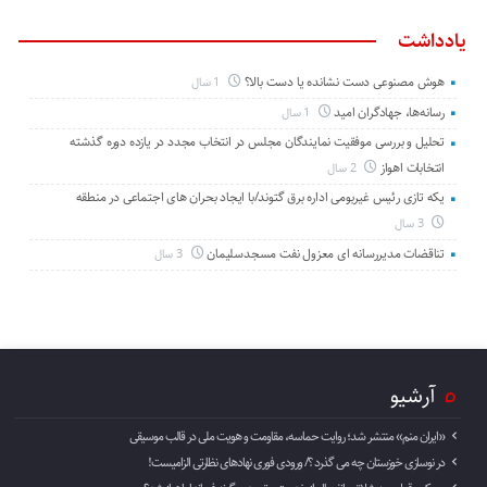
یادداشت
هوش مصنوعی دست نشانده یا دست بالا؟
1 سال
رسانه‌ها، جهادگران امید
1 سال
تحلیل و بررسی موفقیت نمایندگان مجلس در انتخاب مجدد در یازده دوره گذشته
انتخابات اهواز
2 سال
یکه تازی رئیس غیربومی اداره برق گتوند/با ایجاد بحران های اجتماعی در منطقه
3 سال
تناقضات مدیررسانه ای معزول نفت مسجدسلیمان
3 سال
آرشیو
«ایران منم» منتشر شد؛ روایت حماسه، مقاومت و هویت ملی در قالب موسیقی
در نوسازی خوزستان چه می گذرد ؟/ ورودی فوری نهادهای نظارتی الزامیست!