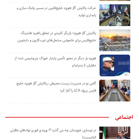
حرکت پالایش گاز هویزه خلیج‌فارس در مسیر چابک سازی و
پایداری تولید
پالایش گاز هویزه؛ بازیگر کلیدی در تحقق راهبرد هلدینگ
خلیج‌فارس برای خاموشی مشعل‌های غرب‌کارون و دارخوین
هویزه بار دیگر در محور تأمین پایدار خوراک پتروشیمی شد؛ از
دهلران تا بندرامام
گامی نو در مدیریت زیست ‌محیطی ٫پالایش گاز هویزه خلیج
‌فارس پروژه LCA را آغاز کرد
اجتماعی
در نوسازی خوزستان چه می گذرد ؟/ ورودی فوری نهادهای نظارتی
الزامیست!