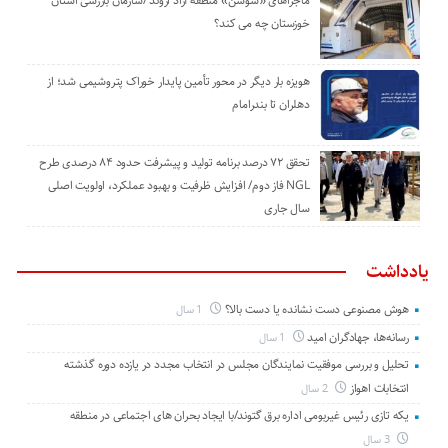
ماجراهای «سوسن» منطقه آزاد اروند /سازمان بازرسی استان
خوزستان چه می کند؟
هویزه بار دیگر در محور تأمین پایدار خوراک پتروشیمی شد؛ از
دهلران تا بندرامام
تحقق ۷۲ درصد برنامه تولید و پیشرفت حدود ۸۴ درصدی طرح
NGL فاز دوم/ افزایش ظرفیت و بهبود عملکرد، اولویت اصلی
سال جاری
یادداشت
هوش مصنوعی دست نشانده یا دست بالا؟
1 سال
رسانه‌ها، جهادگران امید
1 سال
تحلیل و بررسی موفقیت نمایندگان مجلس در انتخاب مجدد در یازده دوره گذشته
انتخابات اهواز
2 سال
یکه تازی رئیس غیربومی اداره برق گتوند/با ایجاد بحران های اجتماعی در منطقه
3 سال