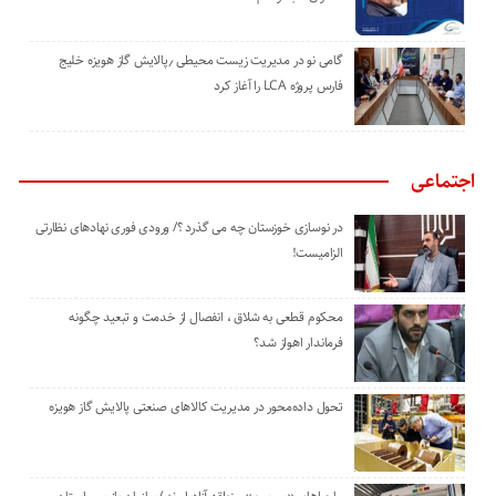
گامی نو در مدیریت زیست ‌محیطی ٫پالایش گاز هویزه خلیج
‌فارس پروژه LCA را آغاز کرد
اجتماعی
در نوسازی خوزستان چه می گذرد ؟/ ورودی فوری نهادهای نظارتی
الزامیست!
محکوم قطعی به شلاق ، انفصال از خدمت و تبعید چگونه
فرماندار اهواز شد؟
تحول داده‌محور در مدیریت کالاهای صنعتی پالایش گاز هویزه