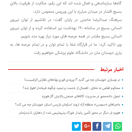
گاه‌ها سازماندهی و فعال شده اند که این رقم، حکایت از ظرفیت بالای
بسیج اقشار در میدان مبارزه با این ویروس منحوس دارد.
سرهنگ عبدالرضا حاجتی در پایان گفت: در تلاشیم از توان نیروی
انسانی بسیج در سامانه ۱۹۰ بهداشت نیز استفاده کرده و از توان نیروی
انسانی بسیج مقتدر در همه عرصه های مورد نیاز بهره مند شویم.
وی تاکید کرد: ما در قرارگاه شفا با تمام توان و در تمام عرصه ها، به
یاری دوستان مان در دانشگاه علوم پزشکی خواهیم رفت
اخبار مرتبط
در نوسازی خوزستان چه می گذرد ؟/ ورودی فوری نهادهای نظارتی الزامیست!
محکوم قطعی به شلاق ، انفصال از خدمت و تبعید چگونه فرماندار اهواز شد؟
تحول داده‌محور در مدیریت کالاهای صنعتی پالایش گاز هویزه
ماجراهای «سوسن» منطقه آزاد اروند /سازمان بازرسی استان خوزستان چه می کند؟
هویزه بار دیگر در محور تأمین پایدار خوراک پتروشیمی شد؛ از دهلران تا بندرامام