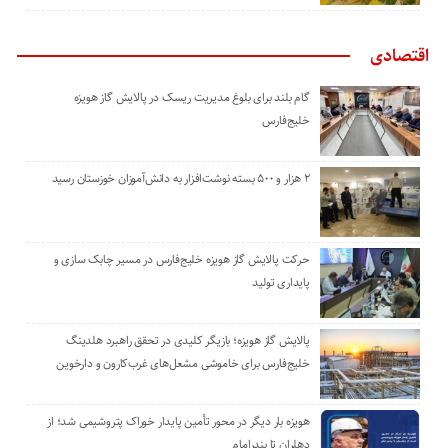
اقتصادی
گام بلند برای بلوغ مدیریت ریسک در پالایش گاز هویزه
خلیج‌فارس
۲ هزار و ۵۰۰ بسته نوشت‌افزار به دانش‌آموزان خوزستان رسید
حرکت پالایش گاز هویزه خلیج‌فارس در مسیر چابک سازی و
پایداری تولید
پالایش گاز هویزه؛ بازیگر کلیدی در تحقق راهبرد هلدینگ
خلیج‌فارس برای خاموشی مشعل‌های غرب‌کارون و دارخوین
هویزه بار دیگر در محور تأمین پایدار خوراک پتروشیمی شد؛ از
دهلران تا بندرامام