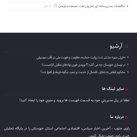
تناقضات مدیررسانه ای معزول نفت مسجدسلیمان
3 سال
آرشیو
«ایران منم» منتشر شد؛ روایت حماسه، مقاومت و هویت ملی در قالب موسیقی
در نوسازی خوزستان چه می گذرد ؟/ ورودی فوری نهادهای نظارتی الزامیست!
محکوم قطعی به شلاق ، انفصال از خدمت و تبعید چگونه فرماندار اهواز شد؟
سایر لینک ها
لطفا در پنل مديريتي خود به قسمت فهرست ها برويد و منوي خود را ايجاد كنيد!
درباره ما
راوی جنوب - آخرین اخبار سیاسی، اقتصادی اجتماعی استان خوزستان را در پایگاه تحلیلی
خبری راوی جنوب دنبال کنید.