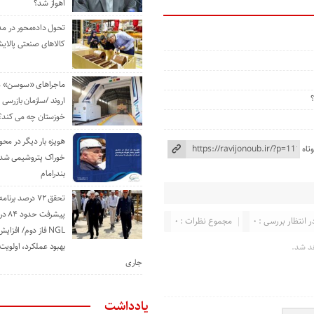
اهواز شد؟
تحول داده‌محور در م
کالاهای صنعتی پالایش
ماجراهای «سوسن» من
اروند /سازمان بازرسی 
خوزستان چه می کند؟
هویزه بار دیگر در محور
تاه
خوراک پتروشیمی شد؛ ا
بندرامام
تحقق ۷۲ درصد برنا
پیشرف
ر انتظار بررسی : 0
مجموع نظرات : 0
NGL فاز دوم/ افزا
بهبود عملکرد، اولوی
د شد.
جاری
یادداشت