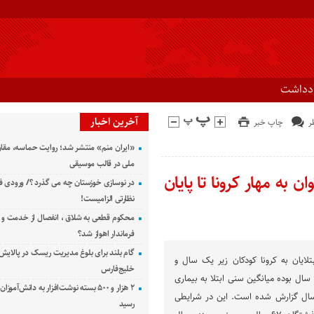
ادداشت
آخرین اخبار
چاپ خبر
«ایران منم» منتشر شد؛ روایت حماسه، مقا
ملی در قالب موسیقی
ن به مهار کرونا تا پایان
در نوسازی خوزستان چه می گذرد ؟/ ورودی ف
نظارتی الزامیست!
محکوم قطعی به شلاق ، انفصال از خدمت و 
فرماندار اهواز شد؟
گام بلند برای بلوغ مدیریت ریسک در پالایش 
ایان به کرونا کودکان زیر یک سال و
خلیج‌فارس
حداکثر سن مبتلایان نیز ۹۸ سال بوده میانگین سنی ابتلا به بیماری
۲ هزار و ۵۰۰ بسته نوشت‌افزار به دانش‌آمو
ید-۱۹ در کشورمان ۵۴ سال گزارش شده است. این در شرایطی
رسید