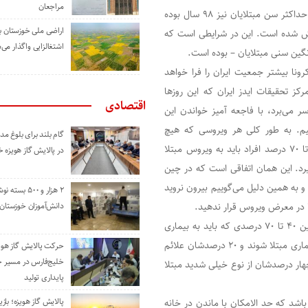
مراجعان
در حالی که حداقل سن مبتلایان به کرونا کودکان زیر یک سال و حداکثر سن مبتلایان نیز ۹۸ سال بوده
اراضی ملی خوزستان ب
 بیماری کووید-۱۹ در کشورمان ۵۴ سال گزارش شده است. این در شرایطی است که
اشتغالزایی واگذار می‌
ونا بیشتر جمعیت ایران را فرا خواهد
 تحقیقات ایدز ایران که این روزها
اقتصادی
 می‌برد، با فاجعه آمیز خواندن این
م. به طور کلی هر ویروسی که هیچ
گام بلند برای بلوغ 
مقاومتی در برابرش وجود ندارد، وارد یک جامعه می‌شود بین ۴۰ تا ۷۰ درصد افراد باید به ویروس مبتلا
در پالایش گاز هویزه 
رد. این همان اتفاقی است که در چین
 و به همین دلیل می‌گوییم بیرون نروید
۲ هزار و ۵۰۰ بس
 را در معرض ویروس قرار ندهید.
دانش‌آموزان خوزستان
به گفته این پزشک این ویروس سرعت انتقال بالایی دارد. حال از این ۴۰ تا ۷۰ درصدی که باید به بیماری
مبتلا شوند، ممکن است ۸۰ درصد به صورت بسیار ملایم به این بیماری مبتلا شوند و ۲۰ درصدشان علائم
حرکت پالایش گاز هوی
خلیج‌فارس در مسیر 
ه از این ۲۰ درصد ممکن است چهار درصدشان از نوع خیلی شدید مبتلا
پایداری تولید
پالایش گاز هویزه؛ باز
باشد که حد الامکان با ماندن در خانه