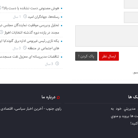
هوش مصنوعی دست نشانده یا دست بالا؟
رسانه‌ها، جهادگران امید
1 سال
تحلیل و بررسی موفقیت نمایندگان مجلس در 
مجدد در یازده دوره گذشته انتخابات اهواز
یکه تازی رئیس غیربومی اداره برق گتوند/با ای
های اجتماعی در منطقه
3 سال
ارسال نظر
پاک کردن !
تناقضات مدیررسانه ای معزول نفت مسجدس
3 سال
سم.
نک ها
درباره ما
 مديريتي خود به
راوی جنوب - آخرین اخبار سیاسی، اقتصادی ا
ها برويد و منوي
كنيد!