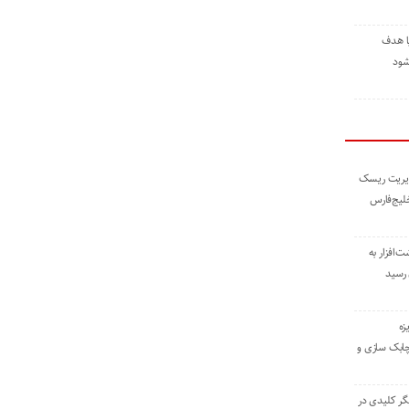
ا هدف
شود
مدیریت ریسک
خلیج‌فارس
ته نوشت‌افزار به
 رسید
زه
چابک سازی و
یگر کلیدی در