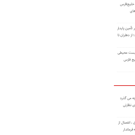
خلیج‌فارس
های
 تأمین پایدار
ز دهلران تا
زیست ‌محیطی
یج ‌فارس
ه می گذرد
ی نظارتی
، انفصال از
فرماندار