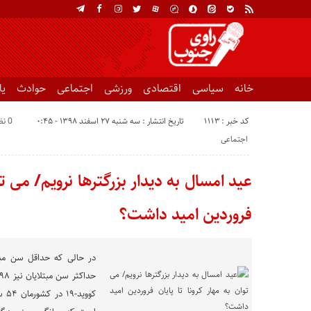
خانه
سیاسی
اقتصادی
ورزشی
اجتماعی
حوادث
ی
کد خبر : 1113
تاریخ انتشار : سه شنبه ۲۷ اسفند ۱۳۹۸ - ۰:۴۵
0 نظر
اجتماعی
عید امسال به دیدار بزرگترها نرویم/ می توا
فروردین امید داشت؟
در حالی که حداقل سن مبتل
کوو