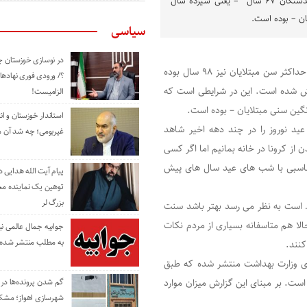
است که میانگین سنی درگذشتگان ۶۷ سال – یعنی سیزده سال
ان – بوده است.
سیاسی
در نوسازی خوزستان چ
در حالی که حداقل سن مبتلایان به کرونا کودکان زیر یک سال و حداکثر سن مبتلایان نیز ۹۸ سال بوده
؟/ ورودی فوری نهادها
 بیماری کووید-۱۹ در کشورمان ۵۴ سال گزارش شده است. این در شرایطی است که
الزامیست!
استاندار خوزستان و ا
ید نوروز را در چند دهه اخیر شاهد
غیربومی؛ چه شد آن م
از کرونا در خانه بمانیم اما اگر کسی
تناسبی با شب های عید سال های پیش
پیام آیت الله هدایی
توهین یک نماینده م
بزرگ لر
… است به نظر می رسد بهتر باشد سنت
لا هم متاسفانه بسیاری از مردم نکات
جوابیه جمال عالمی ن
به مطلب منتشر شده 
کنند.
لوژی وزارت بهداشت منتشر شده که طبق
است. بر مبنای این گزارش میزان موارد
گم شدن پرونده‌ها در اد
شهرسازی اهواز؛ مشکل