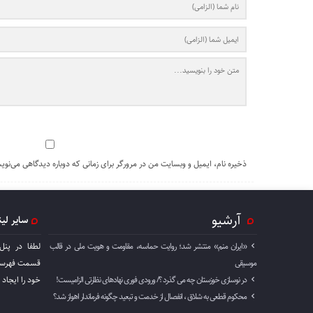
ذخیره نام، ایمیل و وبسایت من در مرورگر برای زمانی که دوباره دیدگاهی می‌نوی
آرشیو
سایر لی
«ایران منم» منتشر شد؛ روایت حماسه، مقاومت و هویت ملی در قالب
لطفا در پنل
موسیقی
قسمت فهرست 
در نوسازی خوزستان چه می گذرد ؟/ ورودی فوری نهادهای نظارتی الزامیست!
خود را ايجاد 
محکوم قطعی به شلاق ، انفصال از خدمت و تبعید چگونه فرماندار اهواز شد؟