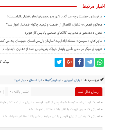
اخبار مرتبط
در نوسازی خوزستان چه می گذرد ؟/ ورودی فوری نهادهای نظارتی الزامیست!
محکوم قطعی به شلاق ، انفصال از خدمت و تبعید چگونه فرماندار اهواز شد؟
تحول داده‌محور در مدیریت کالاهای صنعتی پالایش گاز هویزه
ماجراهای «سوسن» منطقه آزاد اروند /سازمان بازرسی استان خوزستان چه می کند؟
هویزه بار دیگر در محور تأمین پایدار خوراک پتروشیمی شد؛ از دهلران تا بندرامام
لینک کو
برچسب ها :
پایان فروردین
،
دیداربزرگترها
،
عید امسال
،
مهار کرونا
انتشار یافته : 0
د
ارسال نظر شما
نظرات ارسال شده توسط شما، پس از تایید توسط مدیران سایت منتشر خواه
نظراتی که حاوی تهمت یا افترا باشد منتشر نخواهد شد.
نظراتی که به غیر از زبان فارسی یا غیر مرتبط با خبر باشد منتشر نخواهد شد.