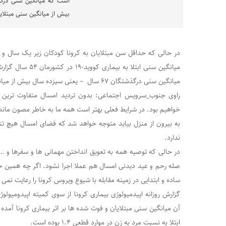
بیش از میانگین سنی مبتلای
میانگین سنی ابتلا به
میانگین سنی درگذشتگان ۶۷ سال – یعنی سیزده سال بیش از میانگین سنی مبتلایان – بوده است.
راوی جنوب_سرویس اجتماعی: بدون تردید امسال متفاوت ترین ع
خواهیم بود. در شرایط فعلی بهتر است همه ما به خاطر مصون ماندن 
به بیرون از منزل بیاید متوجه خواهد شد که فضای امسال هیچ 
ندارد.
در حالی که توصیه همه به تعویق انداختن مهمانی ها و سفرها و 
صله رحم و عید دیدنی امسال هم عملا اجرا نشود. اگر چه همین حا
ساده و ابتدایی در زمینه مقابله با شیوع ویروس کرونا را رعایت نمی 
گزارش روزانه اپیدمیولوژی بیماری کرونا از سوی کمیته اپیدومیو
آن میانگین سنی مبتلایان و فوت شده ها بر اثر بیماری کرونا آمده 
ابتلا به نسبت مرد به زن در موارد قطعی ۱.۴ بوده است.