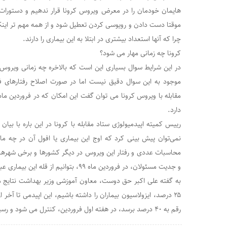
هایمان خودمان را در معرض ویروس کرونا قرار ندهیم و دستورات ب
موقتا دست دادن و رویوسی کردن تعطیل شود و از همه مهم تر اینکه 
چرا که آنها استعداد بیشتری در ابتلا به این بیماری را دارند.
کرونا چه زمانی مهار می شود؟
در این شرایط سوال بسیاری این است که بالاخره چه زمانی ویروس 
موجود به این سوال دقیق نیست اما در صورت اصلاح رفتارهای فر
مقابله با ویروس کرونا می توان گفت این امکان که در فروردین م
دارد.
رییس کمیته اپیدمیولوژی ستاد مقابله با کرونا در این باره با بیان
نمی‌توان پیش بینی کرد که اوج این بیماری یا افول آن در چه 
محاسبات عددی و رفتار این ویروس در دیگر کشورها و برخی شهرهای
و جدیت مسئولان، در فروردین ماه ۹۹، بتوانیم از قله این بیماری عبور کنیم.
به گفته علی اکبر حق دوست، معاون آموزشی وزیر بهداشت نتایج 
۲۵ درصد، ایزولاسیون بیماران را داشته باشیم، این اپیدمی تا آخر 
رقم به ۴۰ درصد برسد، در هفته اول فروردین، کنترل می‌ شود و رسیدن به این رقم، کار سختی نیست.