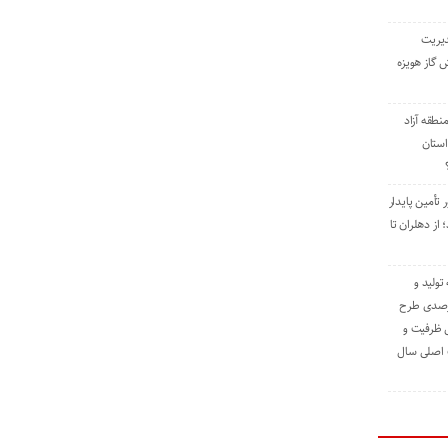
دیریت
 گاز هویزه
طقه آزاد
استان
 تأمین پایدار
ز دهلران تا
مه تولید و
ت حدود ۸۴ درصدی طرح
یش ظرفیت و
ت اصلی سال