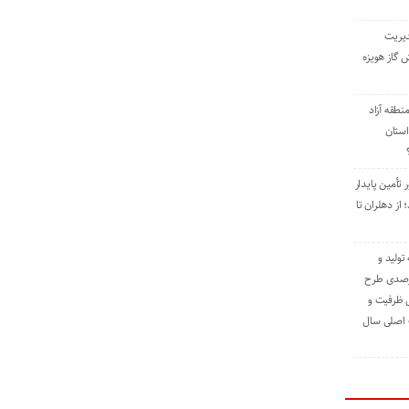
دیریت
 گاز هویزه
طقه آزاد
استان
 تأمین پایدار
ز دهلران تا
مه تولید و
ت حدود ۸۴ درصدی طرح
یش ظرفیت و
ت اصلی سال