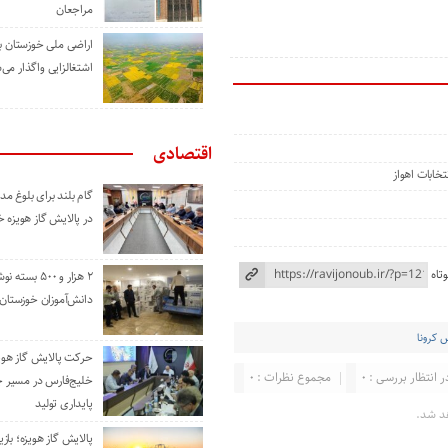
مراجعان
اراضی ملی خوزستان ب
اشتغالزایی واگذار می‌
اقتصادی
خابات اهواز
گام بلند برای بلوغ 
در پالایش گاز هویزه 
تاه
۲ هزار و ۵۰۰ بس
دانش‌آموزان خوزستان
 کرونا
حرکت پالایش گاز هوی
ر انتظار بررسی : 0
مجموع نظرات : 0
خلیج‌فارس در مسیر 
پایداری تولید
د شد.
پالایش گاز هویزه؛ باز