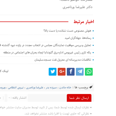
دکتر علیرضا ورناصری
اخبار مرتبط
هوش مصنوعی دست نشانده یا دست بالا؟
رسانه‌ها، جهادگران امید
تحلیل و بررسی موفقیت نمایندگان مجلس در انتخاب مجدد در یازده دوره گذشته انت
یکه تازی رئیس غیربومی اداره برق گتوند/با ایجاد بحران های اجتماعی در منطقه
تناقضات مدیررسانه ای معزول نفت مسجدسلیمان
لینک کو
برچسب ها :
خانه ماندن
،
سیزده بدر
،
علیرضا ورناصری
،
نیروی انتظامی
،
ویروس
انتشار یافته : 0
د
ارسال نظر شما
نظرات ارسال شده توسط شما، پس از تایید توسط مدیران سایت منتشر خواه
نظراتی که حاوی تهمت یا افترا باشد منتشر نخواهد شد.