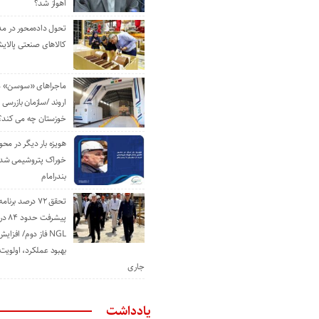
اهواز شد؟
تحول داده‌محور در م
کالاهای صنعتی پالایش
ماجراهای «سوسن» من
اروند /سازمان بازرسی 
خوزستان چه می کند؟
هویزه بار دیگر در محور
خوراک پتروشیمی شد؛ ا
بندرامام
تحقق ۷۲ درصد برنا
پیشرف
NGL فاز دوم/ افزا
بهبود عملکرد، اولوی
جاری
یادداشت