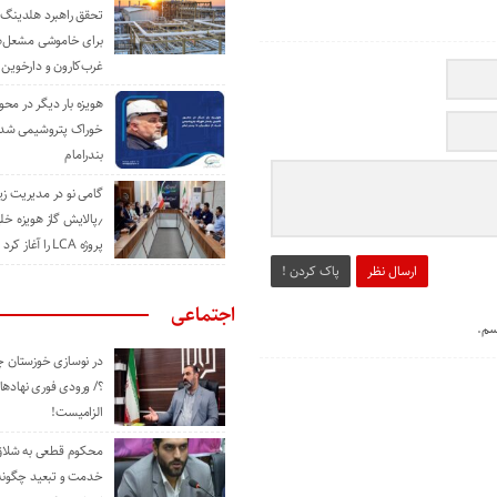
تحقق راهبرد هلدینگ 
برای خاموشی مشعل‌
غرب‌کارون و دارخوین
هویزه بار دیگر در محور
خوراک پتروشیمی شد؛ ا
بندرامام
گامی نو در مدیریت 
٫پالایش گاز هویزه خل
پروژه LCA را آغاز کرد
ارسال نظر
پاک کردن !
اجتماعی
سم.
در نوسازی خوزستان چ
؟/ ورودی فوری نهادها
الزامیست!
محکوم قطعی به شلاق 
خدمت و تبعید چگونه 