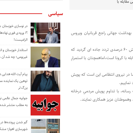
 مقابله با
سیاسی
در نوسازی خوزستان چ
 بهداشت جهانی راجع قربانیان ویروس
؟/ ورودی فوری نهادها
الزامیست!
درکشور عزیزمان کنترل مبادیِ ورودی وخروجی شهر‌ها موجب کاهش ۶۰ درصدی تردد جاده ای گردید که
استاندار خوزستان و ا
غیربومی؛ چه شد آن م
له با کرونا است،اماهمچنان با استمرارِ
ا در نیروی انتظامی این است که پویش
پیام آیت الله هدایی
توهین یک نماینده م
نماییم.
بزرگ لر
سانه، با تداوم پویش مردمیِ درخانه
جوابیه جمال عالمی ن
 وهموطنان عزیز همکاری نمایند.
به مطلب منتشر شده 
گم شدن پرونده‌ها در اد
شهرسازی اهواز؛ مشکل