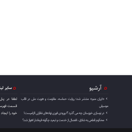
آرشیو
سایر لی
«ایران منم» منتشر شد؛ روایت حماسه، مقاومت و هویت ملی در قالب
لطفا در پنل
موسیقی
قسمت فهرست 
در نوسازی خوزستان چه می گذرد ؟/ ورودی فوری نهادهای نظارتی الزامیست!
خود را ايجاد 
محکوم قطعی به شلاق ، انفصال از خدمت و تبعید چگونه فرماندار اهواز شد؟