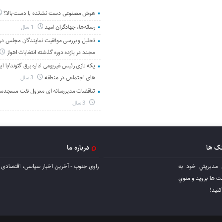
هوش مصنوعی دست نشانده یا دست بالا؟
رسانه‌ها، جهادگران امید
1 سال
تحلیل و بررسی موفقیت نمایندگان مجلس در 
مجدد در یازده دوره گذشته انتخابات اهواز
یکه تازی رئیس غیربومی اداره برق گتوند/با ای
های اجتماعی در منطقه
3 سال
تناقضات مدیررسانه ای معزول نفت مسجدس
3 سال
نک ها
درباره ما
 مديريتي خود به
راوی جنوب - آخرین اخبار سیاسی، اقتصادی ا
ها برويد و منوي
كنيد!