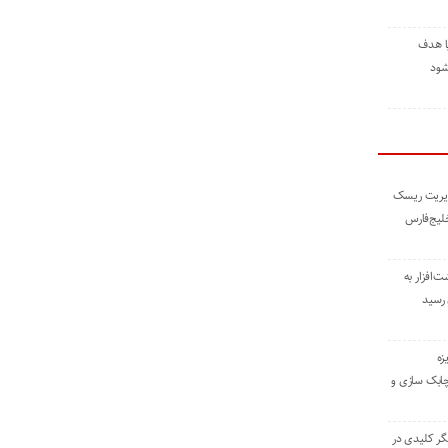
ا هدف
شود
مدیریت ریسک
خلیج‌فارس
ته نوشت‌افزار به
 رسید
زه
چابک سازی و
یگر کلیدی در