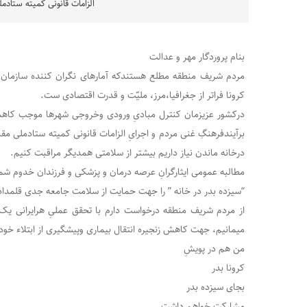
الزامات قانونی کمیته ستادملی
بنام پروردگار مهر و عدالت
مردم شریف منطقه مطلع هستندکه آمار‌های نگران‌ کننده سازمان
کرونا فراتر از جغرافیا،مرز، ملیّت و قدرت اقتصادی ست.
برآیندفرهنگِ غنی مردم و اجرایِ الزامات قانونی کمیته ستادملی مقاب
درخانه ماندن نیاز داریم بیشتر از سلامتی همدیگر مراقبت کنیم.
مطالبه عمومی ایثارگرانِ عرصه درمان و پزشکی و فرزندان خدوم شم
“سیزده بدر در خانه ” را جهت حمایت از سلامت جامعه جدی قلمداد 
از مردم شریف منطقه درخواست دارم با تحقق عملیِ هرایرانی یک ر
میمانیم، جهت کاهش زنجیره انتقال بیماری وپیشگیری از ابتلاء خود
من هم در پویشِ
کرونا بدر
بجای سیزده بدر
مشارکت خواهم داشت.