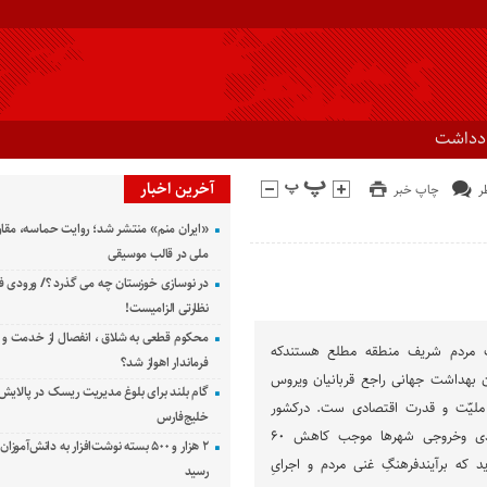
ادداشت
آخرین اخبار
چاپ خبر
«ایران منم» منتشر شد؛ روایت حماسه، مقا
ملی در قالب موسیقی
در نوسازی خوزستان چه می گذرد ؟/ ورودی ف
نظارتی الزامیست!
محکوم قطعی به شلاق ، انفصال از خدمت و 
لت مردم شریف منطقه مطلع هستندکه
فرماندار اهواز شد؟
مان بهداشت جهانی راجع قربانیان ویروس
گام بلند برای بلوغ مدیریت ریسک در پالایش 
ز، ملیّت و قدرت اقتصادی ست. درکشور
خلیج‌فارس
عزیزمان کنترل مبادیِ ورودی وخروجی شهر‌ها موجب کاهش ۶۰
۲ هزار و ۵۰۰ بسته نوشت‌افزار به دانش‌آمو
 که برآیندفرهنگِ غنی مردم و اجرایِ
رسید