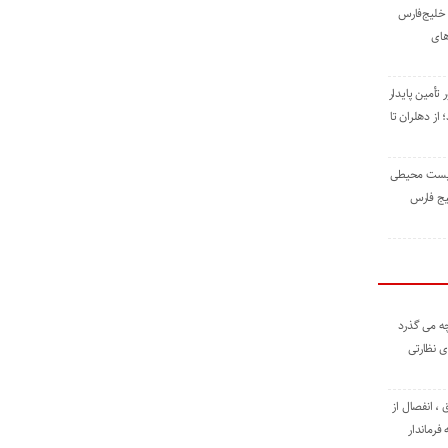
خلیج‌فارس
های
 تأمین پایدار
ز دهلران تا
زیست ‌محیطی
یج ‌فارس
ه می گذرد
ی نظارتی
، انفصال از
فرماندار