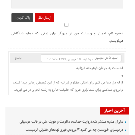
ارسال نظر
پاک کردن !
ذخیره نام، ایمیل و وبسایت من در مرورگر برای زمانی که دوباره دیدگاهی
می‌نویسم.
سید عادل موسوی
پاسخ
دوشنبه , 18 فروردین 1399 - 17:52
احسنت به جوانان فرهیخته غیزانیه
و
از ته دل دعا می کنم برای اهالی مظلوم غیزانیه که از این تبعیض رهایی پیدا کنند،
و آرزوی سلامتی برای شما راوی عزیز که حقیقت ها رو به رشته تحریر در می آورید.
آخرین اخبار
«ایران منم» منتشر شد؛ روایت حماسه، مقاومت و هویت ملی در قالب موسیقی
در نوسازی خوزستان چه می گذرد ؟/ ورودی فوری نهادهای نظارتی الزامیست!