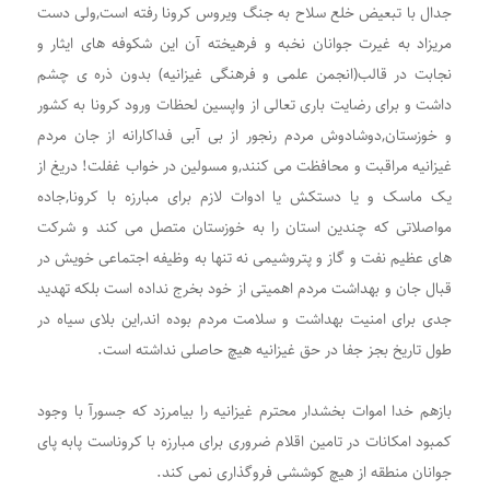
جدال با تبعیض خلع سلاح به جنگ ویروس کرونا رفته است,ولی دست
مریزاد به غیرت جوانان نخبه و فرهیخته آن این شکوفه های ایثار و
نجابت در قالب(انجمن علمی و فرهنگی غیزانیه) بدون ذره ی چشم
داشت و برای رضایت باری تعالی از واپسین لحظات ورود کرونا به کشور
و خوزستان,دوشادوش مردم رنجور از بی آبی فداکارانه از جان مردم
غیزانیه مراقبت و محافظت می کنند,و مسولین در خواب غفلت! دریغ از
یک ماسک و یا دستکش یا ادوات لازم برای مبارزه با کرونا,جاده
مواصلاتی که چندین استان را به خوزستان متصل می کند و شرکت
های عظیم نفت و گاز و پتروشیمی نه تنها به وظیفه اجتماعی خویش در
قبال جان و بهداشت مردم اهمیتی از خود بخرج نداده است بلکه تهدید
جدی برای امنیت بهداشت و سلامت مردم بوده اند,این بلای سیاه در
طول تاریخ بجز جفا در حق غیزانیه هیچ حاصلی نداشته است.
بازهم خدا اموات بخشدار محترم غیزانیه را بیامرزد که جسورآ با وجود
کمبود امکانات در تامین اقلام ضروری برای مبارزه با کروناست پابه پای
جوانان منطقه از هیچ کوششی فروگذاری نمی کند.