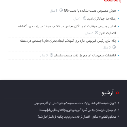
هوش مصنوعی دست نشانده یا دست بالا؟
1 سال
رسانه‌ها، جهادگران امید
1 سال
تحلیل و بررسی موفقیت نمایندگان مجلس در انتخاب مجدد در یازده دوره گذشته
انتخابات اهواز
2 سال
یکه تازی رئیس غیربومی اداره برق گتوند/با ایجاد بحران های اجتماعی در منطقه
3 سال
تناقضات مدیررسانه ای معزول نفت مسجدسلیمان
3 سال
آرشیو
«ایران منم» منتشر شد؛ روایت حماسه، مقاومت و هویت ملی در قالب موسیقی
در نوسازی خوزستان چه می گذرد ؟/ ورودی فوری نهادهای نظارتی الزامیست!
محکوم قطعی به شلاق ، انفصال از خدمت و تبعید چگونه فرماندار اهواز شد؟