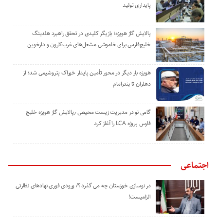
پایداری تولید
پالایش گاز هویزه؛ بازیگر کلیدی در تحقق راهبرد هلدینگ
خلیج‌فارس برای خاموشی مشعل‌های غرب‌کارون و دارخوین
هویزه بار دیگر در محور تأمین پایدار خوراک پتروشیمی شد؛ از
دهلران تا بندرامام
گامی نو در مدیریت زیست ‌محیطی ٫پالایش گاز هویزه خلیج
‌فارس پروژه LCA را آغاز کرد
اجتماعی
در نوسازی خوزستان چه می گذرد ؟/ ورودی فوری نهادهای نظارتی
الزامیست!