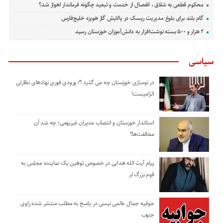
محکوم قطعی به شلاق ، انفصال از خدمت و تبعید چگونه فرماندار اهواز شد؟
گام بلند برای بلوغ مدیریت ریسک در پالایش گاز هویزه خلیج‌فارس
۲ هزار و ۵۰۰ بسته نوشت‌افزار به دانش‌آموزان خوزستان رسید
سیاسی
در نوسازی خوزستان چه می گذرد ؟/ ورودی فوری نهادهای نظارتی
الزامیست!
استاندار خوزستان و انتصاب مدیران غیربومی؛ چه شد آن
مخالفت‌ها؟
پیام آیت الله هدایی در خصوص توهین یک نماینده مجلس به
قوم بزرگ لر
جوابیه جمال عالمی نیسی در پاسخ به مطلب منتشر شده راوی
جنوب