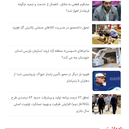
محکوم قطعی به شلاق ، انفصال از خدمت و تبعید چگونه
فرماندار اهواز شد؟
تحول داده‌محور در مدیریت کالاهای صنعتی پالایش گاز هویزه
ماجراهای «سوسن» منطقه آزاد اروند /سازمان بازرسی استان
خوزستان چه می کند؟
هویزه بار دیگر در محور تأمین پایدار خوراک پتروشیمی شد؛ از
دهلران تا بندرامام
تحقق ۷۲ درصد برنامه تولید و پیشرفت حدود ۸۴ درصدی طرح
NGL فاز دوم/ افزایش ظرفیت و بهبود عملکرد، اولویت اصلی
سال جاری
یادداشت