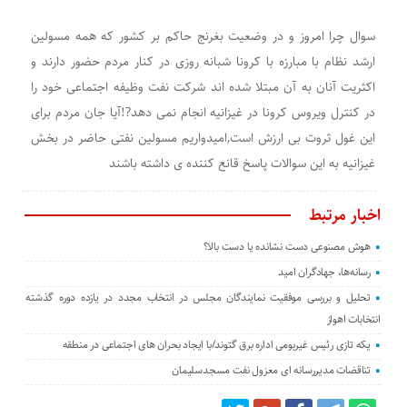
سوال چرا امروز و در وضعیت بغرنج حاکم بر کشور که همه مسولین
ارشد نظام با مبارزه با کرونا شبانه روزی در کنار مردم حضور دارند و
اکثریت آنان به آن مبتلا شده اند شرکت نفت وظیفه اجتماعی خود را
در کنترل ویروس کرونا در غیزانیه انجام نمی دهد?!آیا جان مردم برای
این غول ثروت بی ارزش است,امیدواریم مسولین نفتی حاضر در بخش
غیزانیه به این سوالات پاسخ قانع کننده ی داشته باشند
اخبار مرتبط
هوش مصنوعی دست نشانده یا دست بالا؟
رسانه‌ها، جهادگران امید
تحلیل و بررسی موفقیت نمایندگان مجلس در انتخاب مجدد در یازده دوره گذشته
انتخابات اهواز
یکه تازی رئیس غیربومی اداره برق گتوند/با ایجاد بحران های اجتماعی در منطقه
تناقضات مدیررسانه ای معزول نفت مسجدسلیمان