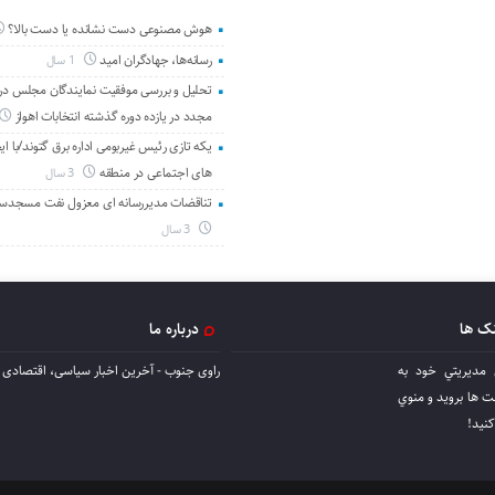
هوش مصنوعی دست نشانده یا دست بالا؟
رسانه‌ها، جهادگران امید
1 سال
تحلیل و بررسی موفقیت نمایندگان مجلس در 
مجدد در یازده دوره گذشته انتخابات اهواز
یکه تازی رئیس غیربومی اداره برق گتوند/با ای
های اجتماعی در منطقه
3 سال
تناقضات مدیررسانه ای معزول نفت مسجدس
3 سال
نک ها
درباره ما
 مديريتي خود به
راوی جنوب - آخرین اخبار سیاسی، اقتصادی ا
ها برويد و منوي
كنيد!