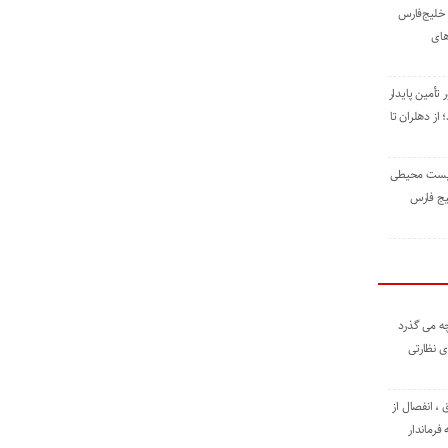
خلیج‌فارس
های
 تأمین پایدار
ز دهلران تا
زیست ‌محیطی
یج ‌فارس
ه می گذرد
ی نظارتی
، انفصال از
فرماندار