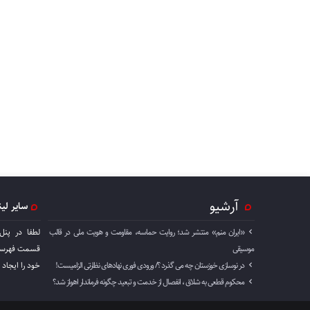
آرشیو
سایر لی
«ایران منم» منتشر شد؛ روایت حماسه، مقاومت و هویت ملی در قالب
لطفا در پنل
موسیقی
قسمت فهرست 
در نوسازی خوزستان چه می گذرد ؟/ ورودی فوری نهادهای نظارتی الزامیست!
خود را ايجاد 
محکوم قطعی به شلاق ، انفصال از خدمت و تبعید چگونه فرماندار اهواز شد؟