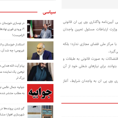
سیاسی
 آیین‌نامه واگذاری وی پی ان قانونی
در نوسازی خوزستان چ
زارت ارتباطات مسئول تعیین واجدان
؟/ ورودی فوری نهادها
الزامیست!
 با مرکز ملی فضای مجازی ندارد؛ بلکه
استاندار خوزستان و ا
غیربومی؛ چه شد آن م
‌گیرد.
اقتضائات به صورت قانونی به طبقات و
وانند برای نیازهای شغلی خود از آن
پیام آیت الله هدایی
توهین یک نماینده م
بزرگ لر
اری وی پی ان به واجدان شرایط، آغاز
جوابیه جمال عالمی ن
به مطلب منتشر شده 
گم شدن پرونده‌ها در اد
شهرسازی اهواز؛ مشکل