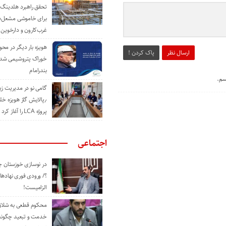
تحقق راهبرد هلدینگ 
برای خاموشی مشعل‌
غرب‌کارون و دارخوین
هویزه بار دیگر در محور
ارسال نظر
پاک کردن !
خوراک پتروشیمی شد؛ ا
بندرامام
سم.
گامی نو در مدیریت 
٫پالایش گاز هویزه خل
پروژه LCA را آغاز کرد
اجتماعی
در نوسازی خوزستان چ
؟/ ورودی فوری نهادها
الزامیست!
محکوم قطعی به شلاق 
خدمت و تبعید چگونه 