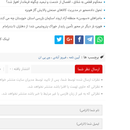
محکوم قطعی به شلاق ، انفصال از خدمت و تبعید چگونه فرماندار اهواز شد؟
تحول داده‌محور در مدیریت کالاهای صنعتی پالایش گاز هویزه
ماجراهای «سوسن» منطقه آزاد اروند /سازمان بازرسی استان خوزستان چه می کند؟
هویزه بار دیگر در محور تأمین پایدار خوراک پتروشیمی شد؛ از دهلران تا بندرامام
لینک کو
برچسب ها :
آیین نامه
،
فیروز آبادی
،
وی پی ان
انتشار یافته : 0
د
ارسال نظر شما
نظرات ارسال شده توسط شما، پس از تایید توسط مدیران سایت منتشر خواه
نظراتی که حاوی تهمت یا افترا باشد منتشر نخواهد شد.
نظراتی که به غیر از زبان فارسی یا غیر مرتبط با خبر باشد منتشر نخواهد شد.