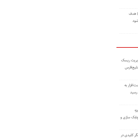
ا هدف
شود
مدیریت ریسک
خلیج‌فارس
ته نوشت‌افزار به
 رسید
زه
چابک سازی و
یگر کلیدی در