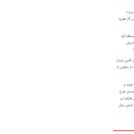
دیریت
 گاز هویزه
طقه آزاد
استان
 تأمین پایدار
ز دهلران تا
مه تولید و
ت حدود ۸۴ درصدی طرح
یش ظرفیت و
ت اصلی سال