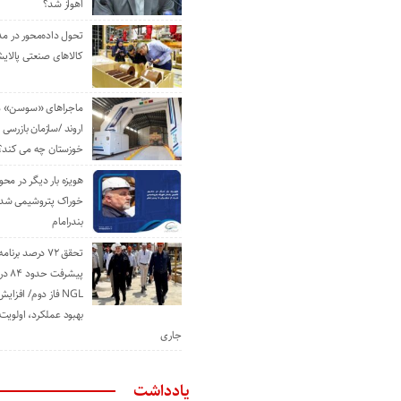
اهواز شد؟
تحول داده‌محور در م
کالاهای صنعتی پالایش
ماجراهای «سوسن» من
اروند /سازمان بازرسی 
خوزستان چه می کند؟
هویزه بار دیگر در محور
خوراک پتروشیمی شد؛ ا
بندرامام
تحقق ۷۲ درصد برنا
پیشرف
NGL فاز دوم/ افزا
بهبود عملکرد، اولوی
جاری
یادداشت