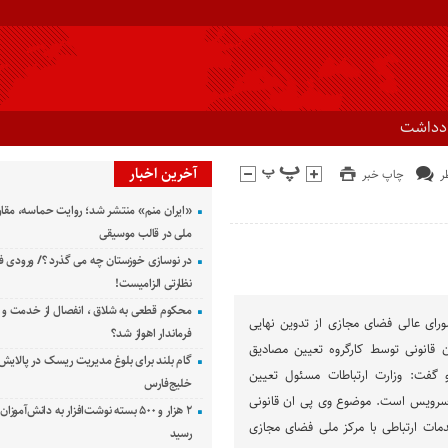
ادداشت
آخرین اخبار
چاپ خبر
«ایران منم» منتشر شد؛ روایت حماسه، مقا
ملی در قالب موسیقی
در نوسازی خوزستان چه می گذرد ؟/ ورودی ف
نظارتی الزامیست!
محکوم قطعی به شلاق ، انفصال از خدمت و 
ورای عالی فضای مجازی از تدوین نهایی
فرماندار اهواز شد؟
ن قانونی توسط کارگروه تعیین مصادیق
گام بلند برای بلوغ مدیریت ریسک در پالایش 
و گفت: وزارت ارتباطات مسئول تعیین
خلیج‌فارس
 سرویس است. موضوع وی پی ان قانونی
۲ هزار و ۵۰۰ بسته نوشت‌افزار به دانش‌آمو
خدمات ارتباطی با مرکز ملی فضای مجازی
رسید