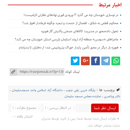
اخبار مرتبط
در نوسازی خوزستان چه می گذرد ؟/ ورودی فوری نهادهای نظارتی الزامیست!
محکوم قطعی به شلاق ، انفصال از خدمت و تبعید چگونه فرماندار اهواز شد؟
تحول داده‌محور در مدیریت کالاهای صنعتی پالایش گاز هویزه
ماجراهای «سوسن» منطقه آزاد اروند /سازمان بازرسی استان خوزستان چه می کند؟
هویزه بار دیگر در محور تأمین پایدار خوراک پتروشیمی شد؛ از دهلران تا بندرامام
لینک کوتاه
برچسب ها :
پایگاه خبری راوی جنوب
،
دانشگاه آزاد اسلامی واحد مسجدسلیمان
،
دکتر ورناصری
،
نماینده مجلس مسجد سلیمان
در انتظار بررسی : 1
مجموع نظرات : 1
ارسال نظر شما
انتشار یافته : 0
نظرات ارسال شده توسط شما، پس از تایید توسط مدیران
سایت منتشر خواهد شد.