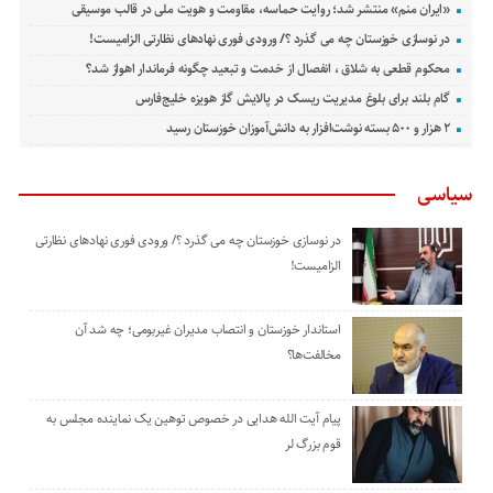
«ایران منم» منتشر شد؛ روایت حماسه، مقاومت و هویت ملی در قالب موسیقی
در نوسازی خوزستان چه می گذرد ؟/ ورودی فوری نهادهای نظارتی الزامیست!
محکوم قطعی به شلاق ، انفصال از خدمت و تبعید چگونه فرماندار اهواز شد؟
گام بلند برای بلوغ مدیریت ریسک در پالایش گاز هویزه خلیج‌فارس
۲ هزار و ۵۰۰ بسته نوشت‌افزار به دانش‌آموزان خوزستان رسید
سیاسی
در نوسازی خوزستان چه می گذرد ؟/ ورودی فوری نهادهای نظارتی
الزامیست!
استاندار خوزستان و انتصاب مدیران غیربومی؛ چه شد آن
مخالفت‌ها؟
پیام آیت الله هدایی در خصوص توهین یک نماینده مجلس به
قوم بزرگ لر