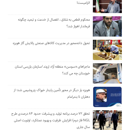
الزامیست!
محکوم قطعی به شلاق ، انفصال از خدمت و تبعید چگونه
فرماندار اهواز شد؟
تحول داده‌محور در مدیریت کالاهای صنعتی پالایش گاز هویزه
ماجراهای «سوسن» منطقه آزاد اروند /سازمان بازرسی استان
خوزستان چه می کند؟
هویزه بار دیگر در محور تأمین پایدار خوراک پتروشیمی شد؛ از
دهلران تا بندرامام
تحقق ۷۲ درصد برنامه تولید و پیشرفت حدود ۸۴ درصدی طرح
NGL فاز دوم/ افزایش ظرفیت و بهبود عملکرد، اولویت اصلی
سال جاری