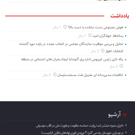
یادداشت
هوش مصنوعی دست نشانده یا دست بالا؟
1 سال
رسانه‌ها، جهادگران امید
1 سال
تحلیل و بررسی موفقیت نمایندگان مجلس در انتخاب مجدد در یازده دوره گذشته
انتخابات اهواز
2 سال
یکه تازی رئیس غیربومی اداره برق گتوند/با ایجاد بحران های اجتماعی در منطقه
3 سال
تناقضات مدیررسانه ای معزول نفت مسجدسلیمان
3 سال
آرشیو
«ایران منم» منتشر شد؛ روایت حماسه، مقاومت و هویت ملی در قالب موسیقی
در نوسازی خوزستان چه می گذرد ؟/ ورودی فوری نهادهای نظارتی الزامیست!