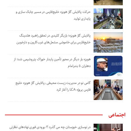
حرکت پالایش گاز هویزه خلیج‌فارس در مسیر چابک سازی و
پایداری تولید
پالایش گاز هویزه؛ بازیگر کلیدی در تحقق راهبرد هلدینگ
خلیج‌فارس برای خاموشی مشعل‌های غرب‌کارون و دارخوین
هویزه بار دیگر در محور تأمین پایدار خوراک پتروشیمی شد؛ از
دهلران تا بندرامام
گامی نو در مدیریت زیست ‌محیطی ٫پالایش گاز هویزه خلیج
‌فارس پروژه LCA را آغاز کرد
اجتماعی
در نوسازی خوزستان چه می گذرد ؟/ ورودی فوری نهادهای نظارتی