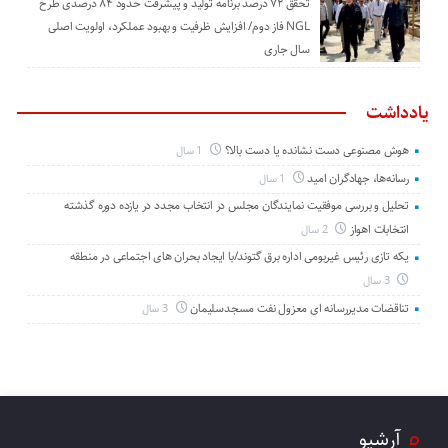
تحقق ۷۲ درصد برنامه تولید و پیشرفت حدود ۸۴ درصدی طرح
NGL فاز دوم/ افزایش ظرفیت و بهبود عملکرد، اولویت اصلی
سال جاری
یادداشت
هوش مصنوعی دست نشانده یا دست بالا؟
1 سال
رسانه‌ها، جهادگران امید
1 سال
تحلیل و بررسی موفقیت نمایندگان مجلس در انتخاب مجدد در یازده دوره گذشته
انتخابات اهواز
2 سال
یکه تازی رئیس غیربومی اداره برق گتوند/با ایجاد بحران های اجتماعی در منطقه
3 سال
تناقضات مدیررسانه ای معزول نفت مسجدسلیمان
3 سال
آرشیو