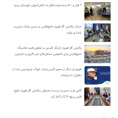
۲ هزار و ۵۰۰ بسته نوشت‌افزار به دانش‌آموزان خوزستان رسید
حرکت پالایش گاز هویزه خلیج‌فارس در مسیر چابک سازی و
پایداری تولید
پالایش گاز هویزه؛ بازیگر کلیدی در تحقق راهبرد هلدینگ
خلیج‌فارس برای خاموشی مشعل‌های غرب‌کارون و دارخوین
هویزه بار دیگر در محور تأمین پایدار خوراک پتروشیمی شد؛ از
دهلران تا بندرامام
گامی نو در مدیریت زیست ‌محیطی ٫پالایش گاز هویزه خلیج
‌فارس پروژه LCA را آغاز کرد