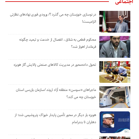
اجتماعی
در نوسازی خوزستان چه می گذرد ؟/ ورودی فوری نهادهای نظارتی
الزامیست!
محکوم قطعی به شلاق ، انفصال از خدمت و تبعید چگونه
فرماندار اهواز شد؟
تحول داده‌محور در مدیریت کالاهای صنعتی پالایش گاز هویزه
ماجراهای «سوسن» منطقه آزاد اروند /سازمان بازرسی استان
خوزستان چه می کند؟
هویزه بار دیگر در محور تأمین پایدار خوراک پتروشیمی شد؛ از
دهلران تا بندرامام