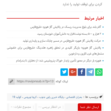
کردن برای توقف تولید را ندارد
اخبار مرتبط
گام بلند برای بلوغ مدیریت ریسک در پالایش گاز هویزه خلیج‌فارس
۲ هزار و ۵۰۰ بسته نوشت‌افزار به دانش‌آموزان خوزستان رسید
حرکت پالایش گاز هویزه خلیج‌فارس در مسیر چابک سازی و پایداری تولید
پالایش گاز هویزه؛ بازیگر کلیدی در تحقق راهبرد هلدینگ خلیج‌فارس برای خاموشی
مشعل‌های غرب‌کارون و دارخوین
هویزه بار دیگر در محور تأمین پایدار خوراک پتروشیمی شد؛ از دهلران تا بندرامام
لینک کوتاه
برچسب ها :
بحران اقتصادی
،
پایگاه خبری راوی جنوب
،
کرونا ویروس
،
کوِئید 19
در انتظار بررسی : 0
مجموع نظرات : 0
ارسال نظر شما