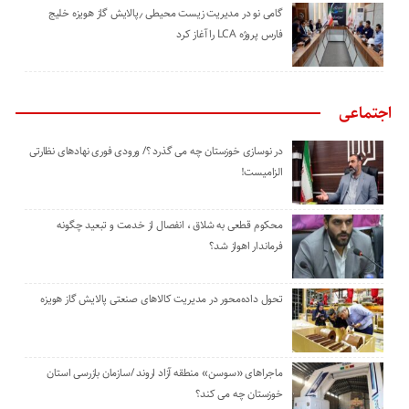
گامی نو در مدیریت زیست ‌محیطی ٫پالایش گاز هویزه خلیج
‌فارس پروژه LCA را آغاز کرد
اجتماعی
در نوسازی خوزستان چه می گذرد ؟/ ورودی فوری نهادهای نظارتی
الزامیست!
محکوم قطعی به شلاق ، انفصال از خدمت و تبعید چگونه
فرماندار اهواز شد؟
تحول داده‌محور در مدیریت کالاهای صنعتی پالایش گاز هویزه
ماجراهای «سوسن» منطقه آزاد اروند /سازمان بازرسی استان
خوزستان چه می کند؟