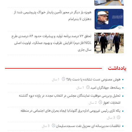
هویزه بار دیگر در محور تأمین پایدار خوراک پتروشیمی شد؛ از
دهلران تا بندرامام
تحقق ۷۲ درصد برنامه تولید و پیشرفت حدود ۸۴ درصدی طرح
NGL فاز دوم/ افزایش ظرفیت و بهبود عملکرد، اولویت اصلی
سال جاری
یادداشت
هوش مصنوعی دست نشانده یا دست بالا؟
1 سال
رسانه‌ها، جهادگران امید
1 سال
تحلیل و بررسی موفقیت نمایندگان مجلس در انتخاب مجدد در یازده دوره گذشته
انتخابات اهواز
2 سال
یکه تازی رئیس غیربومی اداره برق گتوند/با ایجاد بحران های اجتماعی در منطقه
3 سال
تناقضات مدیررسانه ای معزول نفت مسجدسلیمان
3 سال