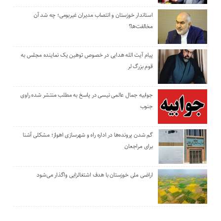
استاندار خوزستان و انتصاب مدیران غیربومی؛ چه شد آن
مخالفت‌ها؟
پیام آیت الله هدایی در خصوص توهین یک نماینده مجلس به
قوم بزرگ لر
جوابیه جمال عالمی نیسی در پاسخ به مطلب منتشر شده راوی
جنوب
گم شدن پرونده‌ها در اداره راه و شهرسازی اهواز؛ مشکلی آشنا
برای مراجعان
اراضی ملی خوزستان با هدف اشتغالزایی واگذار می‌شود