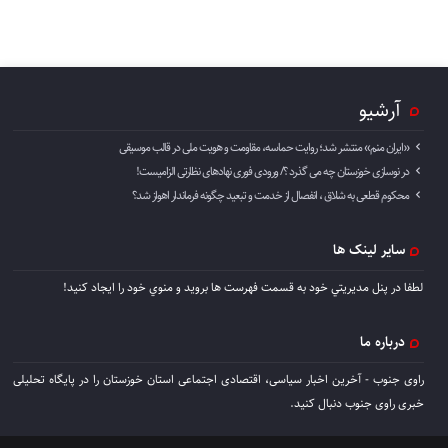
آرشیو
«ایران منم» منتشر شد؛ روایت حماسه، مقاومت و هویت ملی در قالب موسیقی
در نوسازی خوزستان چه می گذرد ؟/ ورودی فوری نهادهای نظارتی الزامیست!
محکوم قطعی به شلاق ، انفصال از خدمت و تبعید چگونه فرماندار اهواز شد؟
سایر لینک ها
لطفا در پنل مديريتي خود به قسمت فهرست ها برويد و منوي خود را ايجاد كنيد!
درباره ما
راوی جنوب - آخرین اخبار سیاسی، اقتصادی اجتماعی استان خوزستان را در پایگاه تحلیلی
خبری راوی جنوب دنبال کنید.