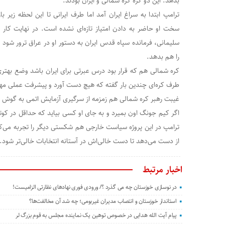
بدهد. این دو گره کره شمالی و ایران بودند.
ترامپ ابتدا به سراغ ایران آمد اما طرف ایرانی تا این لحظه زیر بار
سخت او حاضر به دادن امتیاز تازه‌ای نشده است. در نهایت کار ت
سلیمانی، فرمانده سپاه قدس ایران به دستور او در عراق ترور شود
را هم بدهد.
کره شمالی هم که قرار بود درس عبرتی برای ایران باشد وضع بهتری 
طرف کره‌ای چندین بار گفته که هیچ دست آورد و پیشرفت عملی مهم
غیبت رهبر کره شمالی هم زمزمه از سرگیری آزمایش اتمی به گوش م
اگر کیم جونگ اون بمیرد و به جای او کسی بیاید که حداقل در کوت
ترامپ در این پروژه سیاست خارجی هم شکستی دیگر را تجربه می‌کند
از دست می‌دهد تا دست خالی‌اش در آستانه انتخابات خالی‌تر شود.
اخبار مرتبط
در نوسازی خوزستان چه می گذرد ؟/ ورودی فوری نهادهای نظارتی الزامیست!
استاندار خوزستان و انتصاب مدیران غیربومی؛ چه شد آن مخالفت‌ها؟
پیام آیت الله هدایی در خصوص توهین یک نماینده مجلس به قوم بزرگ لر