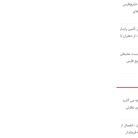
خلیج‌فارس
های
 تأمین پایدار
ز دهلران تا
زیست ‌محیطی
یج ‌فارس
ه می گذرد
ی نظارتی
، انفصال از
فرماندار