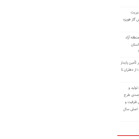
دیریت
 گاز هویزه
طقه آزاد
استان
 تأمین پایدار
ز دهلران تا
مه تولید و
ت حدود ۸۴ درصدی طرح
یش ظرفیت و
ت اصلی سال