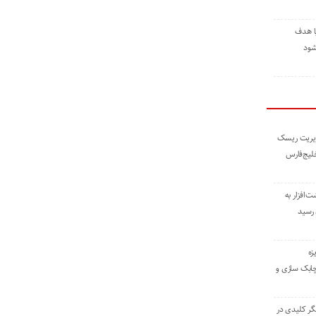
ا هدف
شود
مدیریت ریسک
خلیج‌فارس
ته نوشت‌افزار به
 رسید
زه
چابک سازی و
یگر کلیدی در