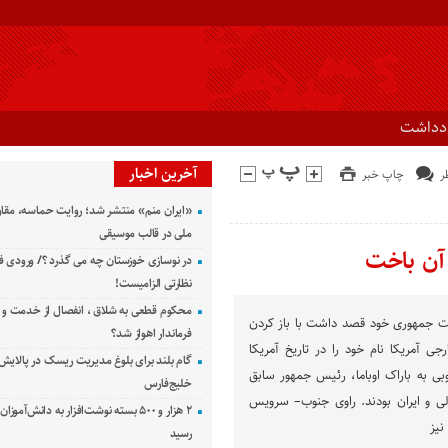
ادداشت
آخرین اخبار
چاپ خبر
«ایران منم» منتشر شد؛ روایت حماسه، مقا
ملی در قالب موسیقی
 آن باخت
در نوسازی خوزستان چه می گذرد ؟/ ورودی ف
نظارتی الزامیست!
محکوم قطعی به شلاق ، انفصال از خدمت و 
ست جمهوری خود قصد داشت با باز کردن
فرماندار اهواز شد؟
 آمریکا نام خود را در تاریخ آمریکا
گام بلند برای بلوغ مدیریت ریسک در پالایش 
وبی به باراک اوباما، رئیس جمهور سابق
خلیج‌فارس
لی و ایران بودند. راوی جنوب– سرویس
۲ هزار و ۵۰۰ بسته نوشت‌افزار به دانش‌آمو
نیز
رسید