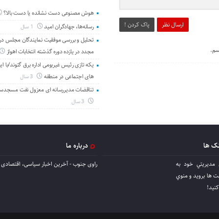
هوش مصنوعی دست نشانده یا دست بالا؟
ارسال نظر
پاک کردن !
رسانه‌ها، جهادگران امید
1 سال
تحلیل و بررسی موفقیت نمایندگان مجلس در 
سم.
مجدد در یازده دوره گذشته انتخابات اهواز
یکه تازی رئیس غیربومی اداره برق گتوند/با ای
های اجتماعی در منطقه
3 سال
تناقضات مدیررسانه ای معزول نفت مسجدس
3 سال
نک ها
درباره ما
 مديريتي خود به
راوی جنوب - آخرین اخبار سیاسی، اقتصادی ا
ها برويد و منوي
كنيد!