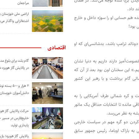
ایدن برپا شده توجه می‌کند. در همان
مراجعان
د داد.
اراضی ملی خوزستان ب
ده هم حسابی او را سوژه داخل و خارج
اشتغالزایی واگذار می‌
 بود!
دونالد ترامپ باشد، بدشانسی‌ای که او
اقتصادی
صومت‌آمیز دارند داریم به دنیا نشان
گام بلند برای بلوغ 
در پالایش گاز هویزه 
.» این سخنان اون بود بعد از آن که
لی گام برداشت و با رهبر این کشور
۲ هزار و ۵۰۰ بس
دانش‌آموزان خوزستان
 و کره شمالی طرف آمریکایی را به
قی مانده تا انتخابات حداقل یک مانور
حرکت پالایش گاز هوی
یشه به نظر می‌رسد.
خلیج‌فارس در مسیر 
 کردن دو گره مهم در سیاست خارجی
پایداری تولید
بی به باراک اوباما، رئیس جمهور سابق
پالایش گاز هویزه؛ باز