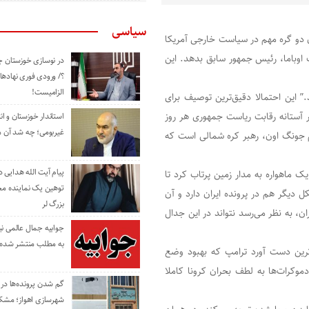
سیاسی
 دو گره مهم در سیاست خارجی آمریکا
اک اوباما، رئیس جمهور سابق بدهد. این
در نوسازی خوزستان چ
؟/ ورودی فوری نهادها
الزامیست!
 این احتمالا دقیق‌ترین توصیف برای
 آستانه رقابت ریاست جمهوری هر روز
استاندار خوزستان و ا
غیربومی؛ چه شد آن م
 جونگ اون، رهبر کره شمالی است که
پیام آیت الله هدایی
 ماهواره به مدار زمین پرتاب کرد تا
توهین یک نماینده م
ل دیگر هم در پرونده ایران دارد و آن
بزرگ لر
ن، به نظر می‌رسد نتواند در این جدال
جوابیه جمال عالمی ن
به مطلب منتشر شده 
‌ترین دست آورد ترامپ که بهبود وضع
وکرات‌ها به لطف بحران کرونا کاملا
گم شدن پرونده‌ها در اد
شهرسازی اهواز؛ مشکل