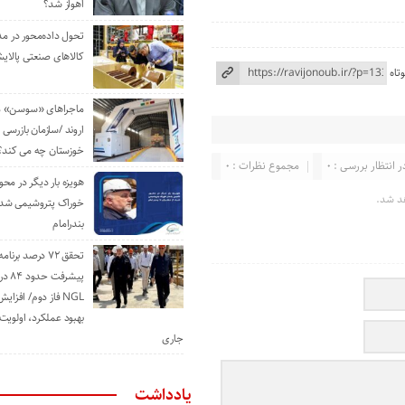
اهواز شد؟
تحول داده‌محور در م
کالاهای صنعتی پالایش
تاه
ماجراهای «سوسن» من
اروند /سازمان بازرسی 
خوزستان چه می کند؟
ر انتظار بررسی : 0
مجموع نظرات : 0
هویزه بار دیگر در محور
د شد.
خوراک پتروشیمی شد؛ ا
بندرامام
تحقق ۷۲ درصد برنا
پیشرف
NGL فاز دوم/ افزا
بهبود عملکرد، اولوی
جاری
یادداشت