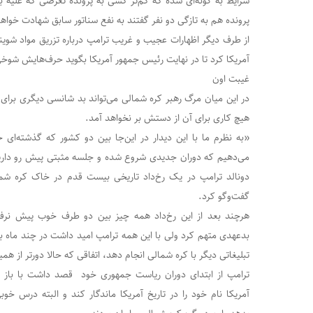
شرایط به گونه‌ای شده که کم‌تر کسی به پرونده تعرضی که علیه ب
پرونده هم به تازگی دو نفر گفتند به نفع سناتور سابق شهادت خواهن
از طرف دیگر اظهارات عجیب و غریب ترامپ درباره تزریق مواد شوین
آمریکا کرد تا در نهایت رئیس جمهور آمریکا بگوید حرف‌هایش شوخی
غیبت اون
در این میان مرگ رهبر کره شمالی می‌تواند بد شانسی دیگری برای 
هیچ کاری برای آن از دستش بر نخواهد آمد.
«به نظرم ما با این دیدار در این‌جا بین دو کشور که گذشته‌ای خ
می‌دهیم که دوران جدیدی شروع شده و جلسه مثبتی پیش رو داریم
دونالد ترامپ در یک رخ‌داد تاریخی بیست قدم در خاک کره شما
گفت‌وگو کرد.
هرچند بعد از این رخ‌داد همه چیز بین دو طرف خوب پیش نرفت
بدعهدی متهم کرد ولی با این همه ترامپ امید داشت در چند ماه با
تبلیغاتی دیگر با کره شمالی انجام دهد، اتفاقی که حالا دورتر از هم
ترامپ از ابتدای دوران ریاست جمهوری خود قصد داشت با باز
آمریکا نام خود را در تاریخ آمریکا ماندگار کند و البته درس خو