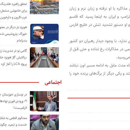
تحقق راهبرد هلدینگ 
 مذاکره با او نرفته و زبان نرم و زبان
برای خاموشی مشعل‌
رامپ و ایران به اینجا رسید که قاسم
غرب‌کارون و دارخوین
 و او دستور تشدید تنش در خلیج فارس
هویزه بار دیگر در محور
خوراک پتروشیمی شد؛ ا
ندارد. با وجود دیدار رهبران دو کشور
بندرامام
ی در مذاکرات رخ نداده و حتی قبل از
گامی نو در مدیریت 
ی‌رسید.
٫پالایش گاز هویزه خل
پروژه LCA را آغاز کرد
اه مدت مایل به ادامه مسیر اون نباشد
 و یکی دیگر از برگ‌های برنده خود را
اجتماعی
در نوسازی خوزستان چ
؟/ ورودی فوری نهادها
الزامیست!
محکوم قطعی به شلاق 
خدمت و تبعید چگونه 