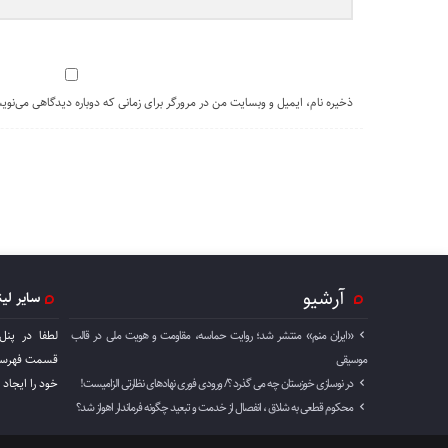
ذخیره نام، ایمیل و وبسایت من در مرورگر برای زمانی که دوباره دیدگاهی می‌نوی
آرشیو
سایر لی
«ایران منم» منتشر شد؛ روایت حماسه، مقاومت و هویت ملی در قالب
لطفا در پنل
موسیقی
قسمت فهرست 
در نوسازی خوزستان چه می گذرد ؟/ ورودی فوری نهادهای نظارتی الزامیست!
خود را ايجاد 
محکوم قطعی به شلاق ، انفصال از خدمت و تبعید چگونه فرماندار اهواز شد؟