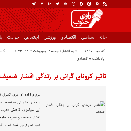
خانه
سیاسی
اقتصادی
ورزشی
اجتماعی
حوادث
ی
کد خبر : 1347
تاریخ انتشار : جمعه ۱۲ اردیبهشت ۱۳۹۹ - ۷:۳۳
0 نظر
یادداشت
«
اقتصادی
تاثیر کرونای گرانی بر زندگی اقشار ضعیف
عزم و اراده ای برای کنترل
مسائل اجتماعی معتقدند که
این موضوع، کاهش قدرت خر
اقشار ضعیف و محروم جامعه
آنجا شروع می شود که با آغا