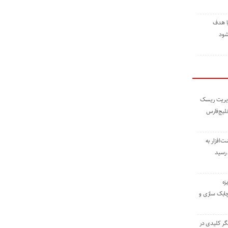
ا هدف
شود
مدیریت ریسک
خلیج‌فارس
ته نوشت‌افزار به
 رسید
زه
چابک سازی و
یگر کلیدی در