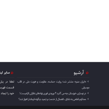
آرشیو
سایر لی
«ایران منم» منتشر شد؛ روایت حماسه، مقاومت و هویت ملی در قالب
لطفا در پنل
موسیقی
قسمت فهرست 
در نوسازی خوزستان چه می گذرد ؟/ ورودی فوری نهادهای نظارتی الزامیست!
خود را ايجاد 
محکوم قطعی به شلاق ، انفصال از خدمت و تبعید چگونه فرماندار اهواز شد؟