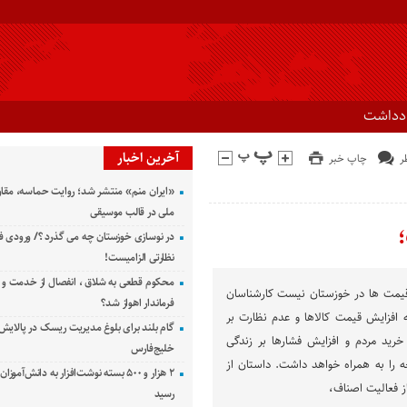
ادداشت
آخرین اخبار
چاپ خبر
«ایران منم» منتشر شد؛ روایت حماسه، مقا
ملی در قالب موسیقی
؛
در نوسازی خوزستان چه می گذرد ؟/ ورودی ف
نظارتی الزامیست!
محکوم قطعی به شلاق ، انفصال از خدمت و 
 قیمت ها در خوزستان نیست کارشناسان
فرماندار اهواز شد؟
 افزایش قیمت کالاها و عدم نظارت بر
گام بلند برای بلوغ مدیریت ریسک در پالایش 
ید مردم و افزایش فشارها بر زندگی
خلیج‌فارس
 را به همراه خواهد داشت. داستان از
۲ هزار و ۵۰۰ بسته نوشت‌افزار به دانش‌آمو
ز فعالیت اصناف،
رسید