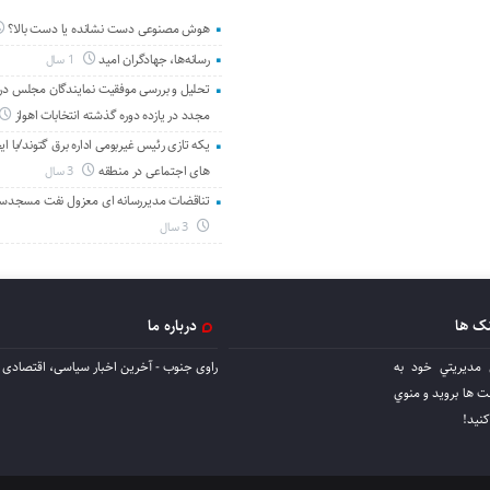
هوش مصنوعی دست نشانده یا دست بالا؟
رسانه‌ها، جهادگران امید
1 سال
تحلیل و بررسی موفقیت نمایندگان مجلس در 
مجدد در یازده دوره گذشته انتخابات اهواز
یکه تازی رئیس غیربومی اداره برق گتوند/با ای
های اجتماعی در منطقه
3 سال
تناقضات مدیررسانه ای معزول نفت مسجدس
3 سال
نک ها
درباره ما
 مديريتي خود به
راوی جنوب - آخرین اخبار سیاسی، اقتصادی ا
ها برويد و منوي
كنيد!