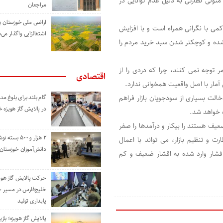
لی نظارتی به دلیل عدم توانایی در
مراجعان
اراضی ملی خوزستان ب
می با نگرانی همراه است و با افزایش
اشتغالزایی واگذار می‌
 شده و کوچکتر شدن سبد خرید مردم را
 توجه نمی کنند، چرا که دردی را از
اقتصادی
 آمار با اصل واقعیت همخوانی ندارد.
لت بسیاری از سودجویان بازار فراهم
گام بلند برای بلوغ 
در پالایش گاز هویزه 
ه خواهد شد.
عیف هستند را بیکار و درآمدها را صفر
۲ هزار و ۵۰۰ بس
و تنظیم بازار، می تواند با اعمال
دانش‌آموزان خوزستان
فشار وارد شده به اقشار ضعیف و کم
حرکت پالایش گاز هوی
خلیج‌فارس در مسیر 
پایداری تولید
پالایش گاز هویزه؛ باز