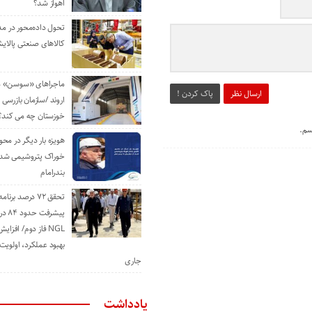
اهواز شد؟
تحول داده‌محور در م
کالاهای صنعتی پالایش
ماجراهای «سوسن» من
ارسال نظر
پاک کردن !
اروند /سازمان بازرسی 
خوزستان چه می کند؟
سم.
هویزه بار دیگر در محور
خوراک پتروشیمی شد؛ ا
بندرامام
تحقق ۷۲ درصد برنا
پیشرف
NGL فاز دوم/ افزا
بهبود عملکرد، اولوی
جاری
یادداشت