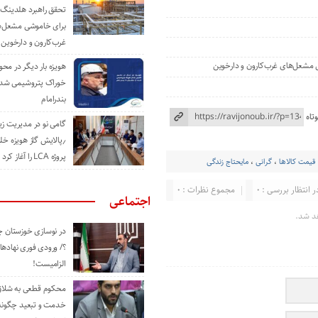
تحقق راهبرد هلدینگ 
برای خاموشی مشعل‌
غرب‌کارون و دارخوین
ی مشعل‌های غرب‌کارون و دارخوین
هویزه بار دیگر در محور
خوراک پتروشیمی شد؛ ا
بندرامام
تاه
گامی نو در مدیریت 
٫پالایش گاز هویزه خل
پروژه LCA را آغاز کرد
قیمت کالاها
،
گرانی
،
مایحتاج زندگی
ر انتظار بررسی : 0
مجموع نظرات : 0
اجتماعی
د شد.
در نوسازی خوزستان چ
؟/ ورودی فوری نهادها
الزامیست!
محکوم قطعی به شلاق 
خدمت و تبعید چگونه 