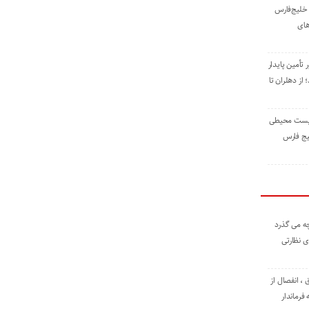
خلیج‌فارس
های
 تأمین پایدار
ز دهلران تا
زیست ‌محیطی
یج ‌فارس
ه می گذرد
ی نظارتی
، انفصال از
فرماندار