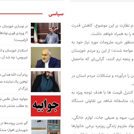
سیاسی
دم نظارت بر این موضوع، کاهش قدرت
در نوسازی خوزستان چ
؟/ ورودی فوری نهادها
 را به همراه خواهد داشت.
الزامیست!
منظور خرید ملزومات مورد نیاز خود به
 مواجه شدند؛ از این رو مردم خوزستان
استاندار خوزستان و ا
غیربومی؛ چه شد آن م
 و پنجه نرم کنند، گرانی,ای که ماحصل
پیام آیت الله هدایی
ن را درآورده و مشکلات مردم استان در
توهین یک نماینده م
.
بزرگ لر
 کنترل قیمت ها با هدف توجه ویژه به
جوابیه جمال عالمی ن
د، متاسفانه شاهد بی تفاوتی دستگاه
به مطلب منتشر شده 
اد غذایی، میوه و صیفی جات، لوازم خانگی،
گم شدن پرونده‌ها در اد
 ملزوم زندگی روزمره برخی خانوار‌ها
شهرسازی اهواز؛ مشکل