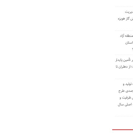
دیریت
 گاز هویزه
طقه آزاد
استان
 تأمین پایدار
ز دهلران تا
مه تولید و
ت حدود ۸۴ درصدی طرح
یش ظرفیت و
ت اصلی سال