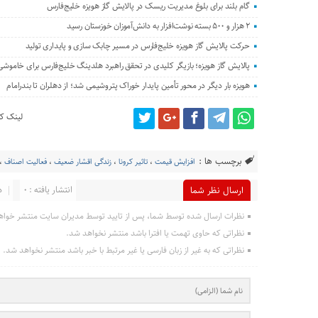
گام بلند برای بلوغ مدیریت ریسک در پالایش گاز هویزه خلیج‌فارس
۲ هزار و ۵۰۰ بسته نوشت‌افزار به دانش‌آموزان خوزستان رسید
حرکت پالایش گاز هویزه خلیج‌فارس در مسیر چابک سازی و پایداری تولید
پالایش گاز هویزه؛ بازیگر کلیدی در تحقق راهبرد هلدینگ خلیج‌فارس برای خاموش
هویزه بار دیگر در محور تأمین پایدار خوراک پتروشیمی شد؛ از دهلران تا بندرامام
لینک کو
برچسب ها :
افزایش قیمت
،
تاثیر کرونا
،
زندگی اقشار ضعیف
،
فعالیت اصناف
،
انتشار یافته : 0
د
ارسال نظر شما
نظرات ارسال شده توسط شما، پس از تایید توسط مدیران سایت منتشر خواه
نظراتی که حاوی تهمت یا افترا باشد منتشر نخواهد شد.
نظراتی که به غیر از زبان فارسی یا غیر مرتبط با خبر باشد منتشر نخواهد شد.