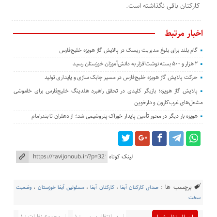
کارکنان باقی نگذاشته است.
اخبار مرتبط
گام بلند برای بلوغ مدیریت ریسک در پالایش گاز هویزه خلیج‌فارس
۲ هزار و ۵۰۰ بسته نوشت‌افزار به دانش‌آموزان خوزستان رسید
حرکت پالایش گاز هویزه خلیج‌فارس در مسیر چابک سازی و پایداری تولید
پالایش گاز هویزه؛ بازیگر کلیدی در تحقق راهبرد هلدینگ خلیج‌فارس برای خاموشی
مشعل‌های غرب‌کارون و دارخوین
هویزه بار دیگر در محور تأمین پایدار خوراک پتروشیمی شد؛ از دهلران تا بندرامام
لینک کوتاه
برچسب ها :
صدای کارکنان آبفا
،
کارکنان آبفا
،
مسئولین آبفا خوزستان
،
وضعیت
سخت
در انتظار بررسی : 1
مجموع نظرات : 1
ارسال نظر شما