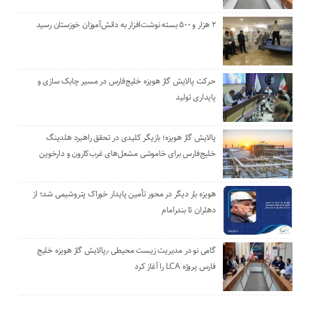
۲ هزار و ۵۰۰ بسته نوشت‌افزار به دانش‌آموزان خوزستان رسید
حرکت پالایش گاز هویزه خلیج‌فارس در مسیر چابک سازی و
پایداری تولید
پالایش گاز هویزه؛ بازیگر کلیدی در تحقق راهبرد هلدینگ
خلیج‌فارس برای خاموشی مشعل‌های غرب‌کارون و دارخوین
هویزه بار دیگر در محور تأمین پایدار خوراک پتروشیمی شد؛ از
دهلران تا بندرامام
گامی نو در مدیریت زیست ‌محیطی ٫پالایش گاز هویزه خلیج
‌فارس پروژه LCA را آغاز کرد