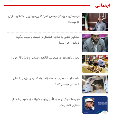
اجتماعی
در نوسازی خوزستان چه می گذرد ؟/ ورودی فوری نهادهای نظارتی
الزامیست!
محکوم قطعی به شلاق ، انفصال از خدمت و تبعید چگونه
فرماندار اهواز شد؟
تحول داده‌محور در مدیریت کالاهای صنعتی پالایش گاز هویزه
ماجراهای «سوسن» منطقه آزاد اروند /سازمان بازرسی استان
خوزستان چه می کند؟
هویزه بار دیگر در محور تأمین پایدار خوراک پتروشیمی شد؛ از
دهلران تا بندرامام