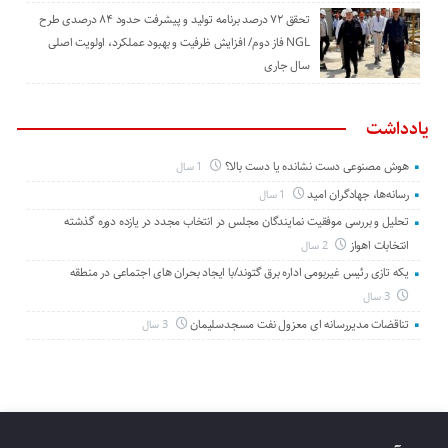
تحقق ۷۲ درصد برنامه تولید و پیشرفت حدود ۸۴ درصدی طرح
NGL فاز دوم/ افزایش ظرفیت و بهبود عملکرد، اولویت اصلی
سال جاری
یادداشت
هوش مصنوعی دست نشانده یا دست بالا؟
1 سال
رسانه‌ها، جهادگران امید
1 سال
تحلیل و بررسی موفقیت نمایندگان مجلس در انتخاب مجدد در یازده دوره گذشته
انتخابات اهواز
2 سال
یکه تازی رئیس غیربومی اداره برق گتوند/با ایجاد بحران های اجتماعی در منطقه
3 سال
تناقضات مدیررسانه ای معزول نفت مسجدسلیمان
3 سال