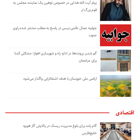
پیام آیت الله هدایی در خصوص توهین یک نماینده مجلس به
قوم بزرگ لر
جوابیه جمال عالمی نیسی در پاسخ به مطلب منتشر شده راوی
جنوب
گم شدن پرونده‌ها در اداره راه و شهرسازی اهواز؛ مشکلی آشنا
برای مراجعان
اراضی ملی خوزستان با هدف اشتغالزایی واگذار می‌شود
اقتصادی
گام بلند برای بلوغ مدیریت ریسک در پالایش گاز هویزه
خلیج‌فارس