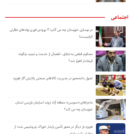
اجتماعی
در نوسازی خوزستان چه می گذرد ؟/ ورودی فوری نهادهای نظارتی
الزامیست!
محکوم قطعی به شلاق ، انفصال از خدمت و تبعید چگونه
فرماندار اهواز شد؟
تحول داده‌محور در مدیریت کالاهای صنعتی پالایش گاز هویزه
ماجراهای «سوسن» منطقه آزاد اروند /سازمان بازرسی استان
خوزستان چه می کند؟
هویزه بار دیگر در محور تأمین پایدار خوراک پتروشیمی شد؛ از
دهلران تا بندرامام