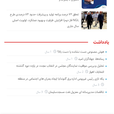
تحقق ۷۲ درصد برنامه تولید و پیشرفت حدود ۸۴ درصدی طرح
NGL فاز دوم/ افزایش ظرفیت و بهبود عملکرد، اولویت اصلی
سال جاری
یادداشت
هوش مصنوعی دست نشانده یا دست بالا؟
1 سال
رسانه‌ها، جهادگران امید
1 سال
تحلیل و بررسی موفقیت نمایندگان مجلس در انتخاب مجدد در یازده دوره گذشته
انتخابات اهواز
2 سال
یکه تازی رئیس غیربومی اداره برق گتوند/با ایجاد بحران های اجتماعی در منطقه
3 سال
تناقضات مدیررسانه ای معزول نفت مسجدسلیمان
3 سال