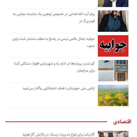
پیام آیت الله هدایی در خصوص توهین یک نماینده مجلس به
قوم بزرگ لر
جوابیه جمال عالمی نیسی در پاسخ به مطلب منتشر شده راوی
جنوب
گم شدن پرونده‌ها در اداره راه و شهرسازی اهواز؛ مشکلی آشنا
برای مراجعان
اراضی ملی خوزستان با هدف اشتغالزایی واگذار می‌شود
اقتصادی
گام بلند برای بلوغ مدیریت ریسک در پالایش گاز هویزه