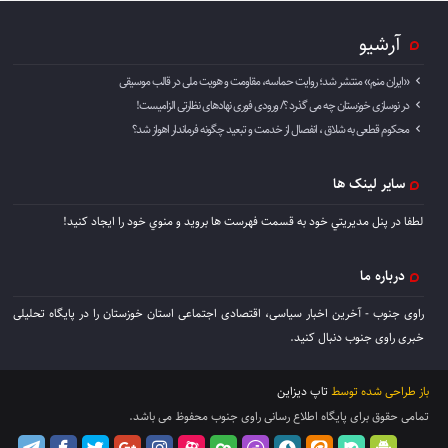
آرشیو
«ایران منم» منتشر شد؛ روایت حماسه، مقاومت و هویت ملی در قالب موسیقی
در نوسازی خوزستان چه می گذرد ؟/ ورودی فوری نهادهای نظارتی الزامیست!
محکوم قطعی به شلاق ، انفصال از خدمت و تبعید چگونه فرماندار اهواز شد؟
سایر لینک ها
لطفا در پنل مديريتي خود به قسمت فهرست ها برويد و منوي خود را ايجاد كنيد!
درباره ما
راوی جنوب - آخرین اخبار سیاسی، اقتصادی اجتماعی استان خوزستان را در پایگاه تحلیلی
خبری راوی جنوب دنبال کنید.
باز طراحی شده توسط
تاپ دیزاین
تمامی حقوق برای پایگاه اطلاع رسانی راوی جنوب محفوظ می باشد.