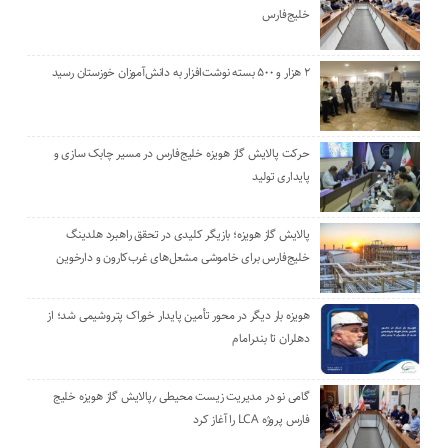
خلیج‌فارس
۲ هزار و ۵۰۰ بسته نوشت‌افزار به دانش‌آموزان خوزستان رسید
حرکت پالایش گاز هویزه خلیج‌فارس در مسیر چابک سازی و
پایداری تولید
پالایش گاز هویزه؛ بازیگر کلیدی در تحقق راهبرد هلدینگ
خلیج‌فارس برای خاموشی مشعل‌های غرب‌کارون و دارخوین
هویزه بار دیگر در محور تأمین پایدار خوراک پتروشیمی شد؛ از
دهلران تا بندرامام
گامی نو در مدیریت زیست ‌محیطی ٫پالایش گاز هویزه خلیج
‌فارس پروژه LCA را آغاز کرد