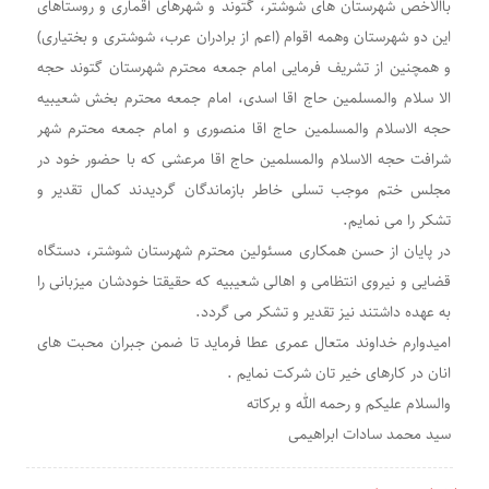
باالاخص شهرستان های شوشتر، گتوند و شهرهای اقماری و روستاهای
این دو شهرستان وهمه اقوام (اعم از برادران عرب، شوشتری و بختیاری)
و همچنین از تشریف فرمایی امام جمعه محترم شهرستان گتوند حجه
الا سلام والمسلمین حاج اقا اسدی، امام جمعه محترم بخش شعیبیه
حجه الاسلام والمسلمین حاج اقا منصوری و امام جمعه محترم شهر
شرافت حجه الاسلام والمسلمین حاج اقا مرعشی که با حضور خود در
مجلس ختم موجب تسلی خاطر بازماندگان گردیدند کمال تقدیر و
تشکر را می نمایم.
در پایان از حسن همکاری مسئولین محترم شهرستان شوشتر، دستگاه
قضایی و نیروی انتظامی و اهالی شعیبیه که حقیقتا خودشان میزبانی را
به عهده داشتند نیز تقدیر و تشکر می گردد.
امیدوارم خداوند متعال عمری عطا فرماید تا ضمن جبران محبت های
انان در کارهای خیر تان شرکت نمایم .
والسلام علیکم و رحمه الله و برکاته
سید محمد سادات ابراهیمی