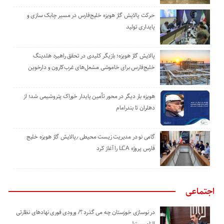
حرکت پالایش گاز هویزه خلیج‌فارس در مسیر چابک سازی و
پایداری تولید
پالایش گاز هویزه؛ بازیگر کلیدی در تحقق راهبرد هلدینگ
خلیج‌فارس برای خاموشی مشعل‌های غرب‌کارون و دارخوین
هویزه بار دیگر در محور تأمین پایدار خوراک پتروشیمی شد؛ از
دهلران تا بندرامام
گامی نو در مدیریت زیست ‌محیطی ٫پالایش گاز هویزه خلیج
‌فارس پروژه LCA را آغاز کرد
اجتماعی
در نوسازی خوزستان چه می گذرد ؟/ ورودی فوری نهادهای نظارتی
الزامیست!