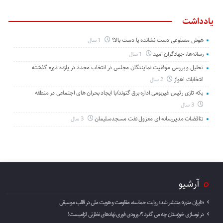
یادداشت
هوش مصنوعی دست نشانده یا دست بالا؟
1 سال
رسانه‌ها، جهادگران امید
1 سال
تحلیل و بررسی موفقیت نمایندگان مجلس در انتخاب مجدد در یازده دوره گذشته
انتخابات اهواز
2 سال
یکه تازی رئیس غیربومی اداره برق گتوند/با ایجاد بحران های اجتماعی در منطقه
3 سال
تناقضات مدیررسانه ای معزول نفت مسجدسلیمان
3 سال
آرشیو
«ایران منم» منتشر شد؛ روایت حماسه، مقاومت و هویت ملی در قالب موسیقی
در نوسازی خوزستان چه می گذرد ؟/ ورودی فوری نهادهای نظارتی الزامیست!