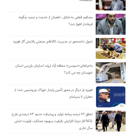
محکوم قطعی به شلاق ، انفصال از خدمت و تبعید چگونه
فرماندار اهواز شد؟
تحول داده‌محور در مدیریت کالاهای صنعتی پالایش گاز هویزه
ماجراهای «سوسن» منطقه آزاد اروند /سازمان بازرسی استان
خوزستان چه می کند؟
هویزه بار دیگر در محور تأمین پایدار خوراک پتروشیمی شد؛ از
دهلران تا بندرامام
تحقق ۷۲ درصد برنامه تولید و پیشرفت حدود ۸۴ درصدی طرح
NGL فاز دوم/ افزایش ظرفیت و بهبود عملکرد، اولویت اصلی
سال جاری