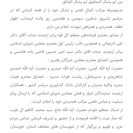
من لم یشکر المخلوق لم یشکر الخالق
بدینوسیله مراتب کمال تقدیر و تشکر خود را از همه کسانی که در
مراسم تشییع، تدفین، سومین و هفتمین روز والده اینجانب اظهار
لطف، همدردی و همراهی نمودند اعلام می دارم .
از مشاور محترم فرماندهی معظم کل قوا برادر ارجمند جناب آقای دکتر
علی لاریجانی و همچنین نائب رئیس اول محترم مجلس شورای اسلامی
برادر ارجمند جناب اقای دکتر سید امیر حسین قاضی زاده هاشمی و
همچنین اعضائ محترم مجلس خبرگان رهبری :
حضرت آیه الله کعبی، حضرت آیه الله حیدری و حضرت آیه الله احمدی
شاهرودی و مدیرعامل، ریاست هیات مدیره ، اعضائ محترم هیات
مدیره وکلیه مدیران و کارکنان بانک کشاورزی سراسر کشور ، همکاران
ارجمند نمایندگان ادوار و فعلی مجلس شورای اسلامی که با ارسال پیام
تسلیت و تماس تلفنی مراتب همدردی خود را اعلام کردند.
از استاد معظم خودم حضرت آیه الله حاج سید محمد کاظم ال طیب
که نماز میت را اقامه فرمودند و از حضور و تشریف فرمایی تمامی مردم
عزیز و فهیم و بزرگوار که از شهرستان های مختلف استان خوزستان