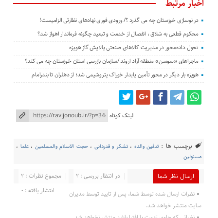
اخبار مرتبط
در نوسازی خوزستان چه می گذرد ؟/ ورودی فوری نهادهای نظارتی الزامیست!
محکوم قطعی به شلاق ، انفصال از خدمت و تبعید چگونه فرماندار اهواز شد؟
تحول داده‌محور در مدیریت کالاهای صنعتی پالایش گاز هویزه
ماجراهای «سوسن» منطقه آزاد اروند /سازمان بازرسی استان خوزستان چه می کند؟
هویزه بار دیگر در محور تأمین پایدار خوراک پتروشیمی شد؛ از دهلران تا بندرامام
لینک کوتاه
برچسب ها :
تدفین والده
،
تشکر و قدردانی
،
حجت الاسلام والمسلمین
،
علما
،
مسئولین
در انتظار بررسی : 2
مجموع نظرات : 2
ارسال نظر شما
انتشار یافته : 0
نظرات ارسال شده توسط شما، پس از تایید توسط مدیران
سایت منتشر خواهد شد.
نظراتی که حاوی تهمت یا افترا باشد منتشر نخواهد شد.