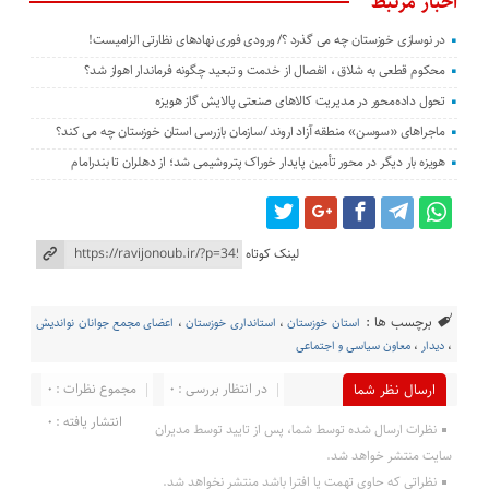
اخبار مرتبط
در نوسازی خوزستان چه می گذرد ؟/ ورودی فوری نهادهای نظارتی الزامیست!
محکوم قطعی به شلاق ، انفصال از خدمت و تبعید چگونه فرماندار اهواز شد؟
تحول داده‌محور در مدیریت کالاهای صنعتی پالایش گاز هویزه
ماجراهای «سوسن» منطقه آزاد اروند /سازمان بازرسی استان خوزستان چه می کند؟
هویزه بار دیگر در محور تأمین پایدار خوراک پتروشیمی شد؛ از دهلران تا بندرامام
لینک کوتاه
برچسب ها :
استان خوزستان
،
استانداری خوزستان
،
اعضای مجمع جوانان نواندیش
،
دیدار
،
معاون سیاسی و اجتماعی
در انتظار بررسی : 0
مجموع نظرات : 0
ارسال نظر شما
انتشار یافته : 0
نظرات ارسال شده توسط شما، پس از تایید توسط مدیران
سایت منتشر خواهد شد.
نظراتی که حاوی تهمت یا افترا باشد منتشر نخواهد شد.