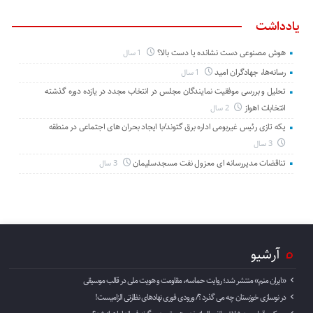
یادداشت
هوش مصنوعی دست نشانده یا دست بالا؟
1 سال
رسانه‌ها، جهادگران امید
1 سال
تحلیل و بررسی موفقیت نمایندگان مجلس در انتخاب مجدد در یازده دوره گذشته
انتخابات اهواز
2 سال
یکه تازی رئیس غیربومی اداره برق گتوند/با ایجاد بحران های اجتماعی در منطقه
3 سال
تناقضات مدیررسانه ای معزول نفت مسجدسلیمان
3 سال
آرشیو
«ایران منم» منتشر شد؛ روایت حماسه، مقاومت و هویت ملی در قالب موسیقی
در نوسازی خوزستان چه می گذرد ؟/ ورودی فوری نهادهای نظارتی الزامیست!