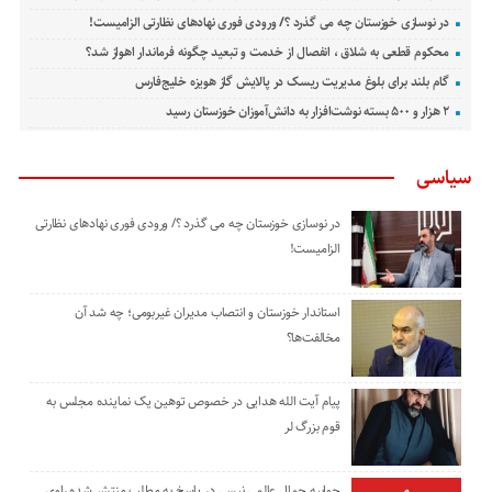
در نوسازی خوزستان چه می گذرد ؟/ ورودی فوری نهادهای نظارتی الزامیست!
محکوم قطعی به شلاق ، انفصال از خدمت و تبعید چگونه فرماندار اهواز شد؟
گام بلند برای بلوغ مدیریت ریسک در پالایش گاز هویزه خلیج‌فارس
۲ هزار و ۵۰۰ بسته نوشت‌افزار به دانش‌آموزان خوزستان رسید
سیاسی
در نوسازی خوزستان چه می گذرد ؟/ ورودی فوری نهادهای نظارتی
الزامیست!
استاندار خوزستان و انتصاب مدیران غیربومی؛ چه شد آن
مخالفت‌ها؟
پیام آیت الله هدایی در خصوص توهین یک نماینده مجلس به
قوم بزرگ لر
جوابیه جمال عالمی نیسی در پاسخ به مطلب منتشر شده راوی