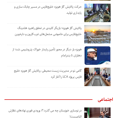
حرکت پالایش گاز هویزه خلیج‌فارس در مسیر چابک سازی و
پایداری تولید
پالایش گاز هویزه؛ بازیگر کلیدی در تحقق راهبرد هلدینگ
خلیج‌فارس برای خاموشی مشعل‌های غرب‌کارون و دارخوین
هویزه بار دیگر در محور تأمین پایدار خوراک پتروشیمی شد؛ از
دهلران تا بندرامام
گامی نو در مدیریت زیست ‌محیطی ٫پالایش گاز هویزه خلیج
‌فارس پروژه LCA را آغاز کرد
اجتماعی
در نوسازی خوزستان چه می گذرد ؟/ ورودی فوری نهادهای نظارتی
الزامیست!