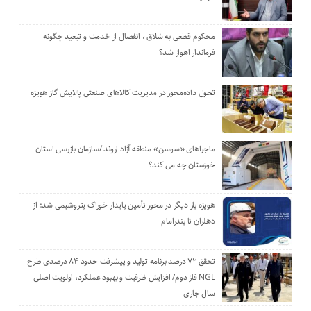
محکوم قطعی به شلاق ، انفصال از خدمت و تبعید چگونه
فرماندار اهواز شد؟
تحول داده‌محور در مدیریت کالاهای صنعتی پالایش گاز هویزه
ماجراهای «سوسن» منطقه آزاد اروند /سازمان بازرسی استان
خوزستان چه می کند؟
هویزه بار دیگر در محور تأمین پایدار خوراک پتروشیمی شد؛ از
دهلران تا بندرامام
تحقق ۷۲ درصد برنامه تولید و پیشرفت حدود ۸۴ درصدی طرح
NGL فاز دوم/ افزایش ظرفیت و بهبود عملکرد، اولویت اصلی
سال جاری