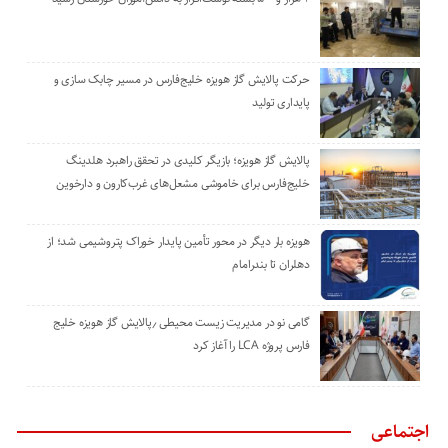
حرکت پالایش گاز هویزه خلیج‌فارس در مسیر چابک سازی و
پایداری تولید
پالایش گاز هویزه؛ بازیگر کلیدی در تحقق راهبرد هلدینگ
خلیج‌فارس برای خاموشی مشعل‌های غرب‌کارون و دارخوین
هویزه بار دیگر در محور تأمین پایدار خوراک پتروشیمی شد؛ از
دهلران تا بندرامام
گامی نو در مدیریت زیست ‌محیطی ٫پالایش گاز هویزه خلیج
‌فارس پروژه LCA را آغاز کرد
اجتماعی