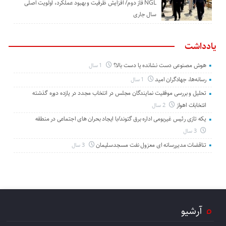
NGL فاز دوم/ افزایش ظرفیت و بهبود عملکرد، اولویت اصلی
سال جاری
یادداشت
هوش مصنوعی دست نشانده یا دست بالا؟
1 سال
رسانه‌ها، جهادگران امید
1 سال
تحلیل و بررسی موفقیت نمایندگان مجلس در انتخاب مجدد در یازده دوره گذشته
انتخابات اهواز
2 سال
یکه تازی رئیس غیربومی اداره برق گتوند/با ایجاد بحران های اجتماعی در منطقه
3 سال
تناقضات مدیررسانه ای معزول نفت مسجدسلیمان
3 سال
آرشیو