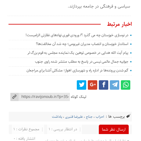
سیاسی و فرهنگی در جامعه بپردازند.
اخبار مرتبط
در نوسازی خوزستان چه می گذرد ؟/ ورودی فوری نهادهای نظارتی الزامیست!
استاندار خوزستان و انتصاب مدیران غیربومی؛ چه شد آن مخالفت‌ها؟
پیام آیت الله هدایی در خصوص توهین یک نماینده مجلس به قوم بزرگ لر
جوابیه جمال عالمی نیسی در پاسخ به مطلب منتشر شده راوی جنوب
گم شدن پرونده‌ها در اداره راه و شهرسازی اهواز؛ مشکلی آشنا برای مراجعان
لینک کوتاه
برچسب ها :
احزاب
،
جناح
،
علیرضا قنبری
،
یاداشت
در انتظار بررسی : 1
مجموع نظرات : 1
ارسال نظر شما
انتشار یافته : 0
نظرات ارسال شده توسط شما، پس از تایید توسط مدیران