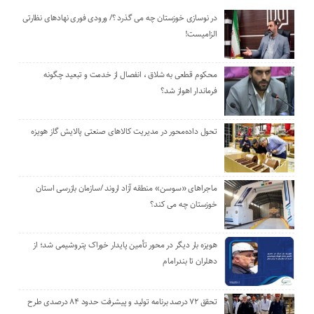
در نوسازی خوزستان چه می گذرد ؟/ ورودی فوری نهادهای نظارتی
الزامیست!
محکوم قطعی به شلاق ، انفصال از خدمت و تبعید چگونه
فرماندار اهواز شد؟
تحول داده‌محور در مدیریت کالاهای صنعتی پالایش گاز هویزه
ماجراهای «سوسن» منطقه آزاد اروند /سازمان بازرسی استان
خوزستان چه می کند؟
هویزه بار دیگر در محور تأمین پایدار خوراک پتروشیمی شد؛ از
دهلران تا بندرامام
تحقق ۷۲ درصد برنامه تولید و پیشرفت حدود ۸۴ درصدی طرح