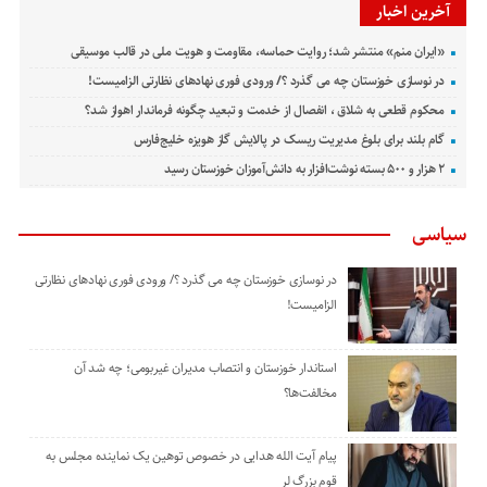
آخرین اخبار
«ایران منم» منتشر شد؛ روایت حماسه، مقاومت و هویت ملی در قالب موسیقی
در نوسازی خوزستان چه می گذرد ؟/ ورودی فوری نهادهای نظارتی الزامیست!
محکوم قطعی به شلاق ، انفصال از خدمت و تبعید چگونه فرماندار اهواز شد؟
گام بلند برای بلوغ مدیریت ریسک در پالایش گاز هویزه خلیج‌فارس
۲ هزار و ۵۰۰ بسته نوشت‌افزار به دانش‌آموزان خوزستان رسید
سیاسی
در نوسازی خوزستان چه می گذرد ؟/ ورودی فوری نهادهای نظارتی
الزامیست!
استاندار خوزستان و انتصاب مدیران غیربومی؛ چه شد آن
مخالفت‌ها؟
پیام آیت الله هدایی در خصوص توهین یک نماینده مجلس به
قوم بزرگ لر