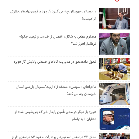
در نوسازی خوزستان چه می گذرد ؟/ ورودی فوری نهادهای نظارتی
الزامیست!
محکوم قطعی به شلاق ، انفصال از خدمت و تبعید چگونه
فرماندار اهواز شد؟
تحول داده‌محور در مدیریت کالاهای صنعتی پالایش گاز هویزه
ماجراهای «سوسن» منطقه آزاد اروند /سازمان بازرسی استان
خوزستان چه می کند؟
هویزه بار دیگر در محور تأمین پایدار خوراک پتروشیمی شد؛ از
دهلران تا بندرامام
تحقق ۷۲ درصد برنامه تولید و پیشرفت حدود ۸۴ درصدی طرح