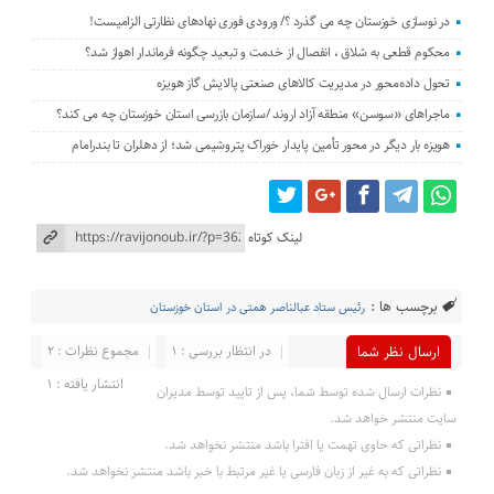
در نوسازی خوزستان چه می گذرد ؟/ ورودی فوری نهادهای نظارتی الزامیست!
محکوم قطعی به شلاق ، انفصال از خدمت و تبعید چگونه فرماندار اهواز شد؟
تحول داده‌محور در مدیریت کالاهای صنعتی پالایش گاز هویزه
ماجراهای «سوسن» منطقه آزاد اروند /سازمان بازرسی استان خوزستان چه می کند؟
هویزه بار دیگر در محور تأمین پایدار خوراک پتروشیمی شد؛ از دهلران تا بندرامام
لینک کوتاه
برچسب ها :
رئیس ستاد عبالناصر همتی در استان خوزستان
در انتظار بررسی : 1
مجموع نظرات : 2
ارسال نظر شما
انتشار یافته : 1
نظرات ارسال شده توسط شما، پس از تایید توسط مدیران
سایت منتشر خواهد شد.
نظراتی که حاوی تهمت یا افترا باشد منتشر نخواهد شد.
نظراتی که به غیر از زبان فارسی یا غیر مرتبط با خبر باشد منتشر نخواهد شد.