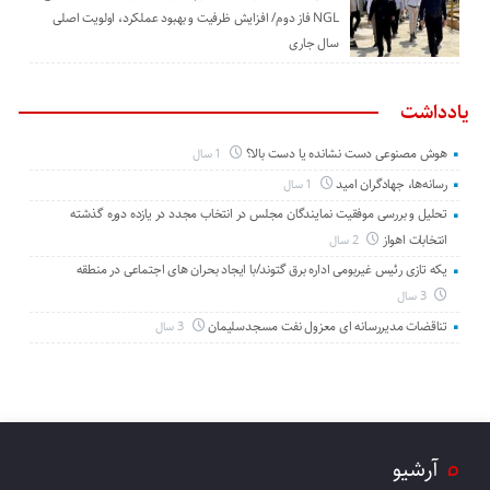
NGL فاز دوم/ افزایش ظرفیت و بهبود عملکرد، اولویت اصلی
سال جاری
یادداشت
هوش مصنوعی دست نشانده یا دست بالا؟
1 سال
رسانه‌ها، جهادگران امید
1 سال
تحلیل و بررسی موفقیت نمایندگان مجلس در انتخاب مجدد در یازده دوره گذشته
انتخابات اهواز
2 سال
یکه تازی رئیس غیربومی اداره برق گتوند/با ایجاد بحران های اجتماعی در منطقه
3 سال
تناقضات مدیررسانه ای معزول نفت مسجدسلیمان
3 سال
آرشیو