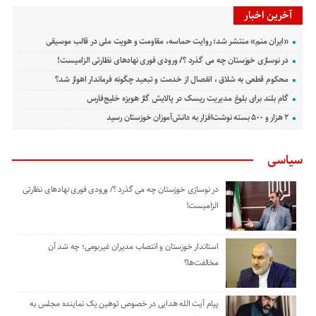
آخرین اخبار
«ایران منم» منتشر شد؛ روایت حماسه، مقاومت و هویت ملی در قالب موسیقی
در نوسازی خوزستان چه می گذرد ؟/ ورودی فوری نهادهای نظارتی الزامیست!
محکوم قطعی به شلاق ، انفصال از خدمت و تبعید چگونه فرماندار اهواز شد؟
گام بلند برای بلوغ مدیریت ریسک در پالایش گاز هویزه خلیج‌فارس
۲ هزار و ۵۰۰ بسته نوشت‌افزار به دانش‌آموزان خوزستان رسید
سیاسی
در نوسازی خوزستان چه می گذرد ؟/ ورودی فوری نهادهای نظارتی
الزامیست!
استاندار خوزستان و انتصاب مدیران غیربومی؛ چه شد آن
مخالفت‌ها؟
پیام آیت الله هدایی در خصوص توهین یک نماینده مجلس به