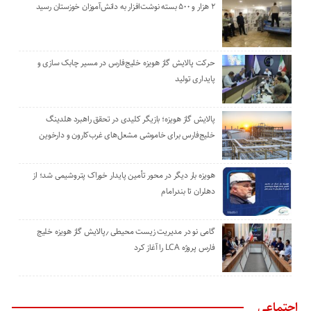
۲ هزار و ۵۰۰ بسته نوشت‌افزار به دانش‌آموزان خوزستان رسید
حرکت پالایش گاز هویزه خلیج‌فارس در مسیر چابک سازی و
پایداری تولید
پالایش گاز هویزه؛ بازیگر کلیدی در تحقق راهبرد هلدینگ
خلیج‌فارس برای خاموشی مشعل‌های غرب‌کارون و دارخوین
هویزه بار دیگر در محور تأمین پایدار خوراک پتروشیمی شد؛ از
دهلران تا بندرامام
گامی نو در مدیریت زیست ‌محیطی ٫پالایش گاز هویزه خلیج
‌فارس پروژه LCA را آغاز کرد
اجتماعی