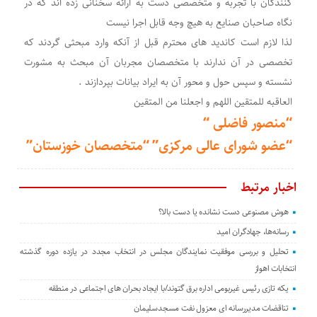
کنندگان با تجربه و متخصصی دست به ارائه سخنانی زده اند که در
نگاه صاحبان صنایع به هیچ وجه قابل اجرا نیست
لذا لازم است کاندید های محترم‌ قبل از آنکه وارد مبحثی گردند که
تخصصی در آن ندارند با متخصصان مجربان آن مبحث به مشورت
نشسته و سپس‌ حول و محور آن به ایراد بیانات بپردازند .
العاقبه للمتقین اللهم و اجعلنا من المتقین
“منصور فاضلی “
“عضو شورای عالی مرکزی”
“متخصصان خوزستان”
اخبار مرتبط
هوش مصنوعی دست نشانده یا دست بالا؟
رسانه‌ها، جهادگران امید
تحلیل و بررسی موفقیت نمایندگان مجلس در انتخاب مجدد در یازده دوره گذشته
انتخابات اهواز
یکه تازی رئیس غیربومی اداره برق گتوند/با ایجاد بحران های اجتماعی در منطقه
تناقضات مدیررسانه ای معزول نفت مسجدسلیمان