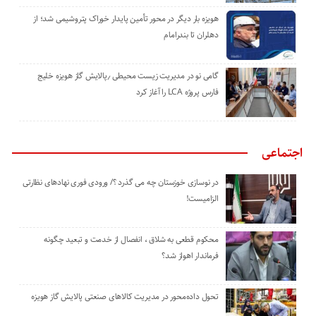
هویزه بار دیگر در محور تأمین پایدار خوراک پتروشیمی شد؛ از
دهلران تا بندرامام
گامی نو در مدیریت زیست ‌محیطی ٫پالایش گاز هویزه خلیج
‌فارس پروژه LCA را آغاز کرد
اجتماعی
در نوسازی خوزستان چه می گذرد ؟/ ورودی فوری نهادهای نظارتی
الزامیست!
محکوم قطعی به شلاق ، انفصال از خدمت و تبعید چگونه
فرماندار اهواز شد؟
تحول داده‌محور در مدیریت کالاهای صنعتی پالایش گاز هویزه