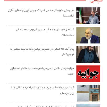
سیاسی
در نوسازی خوزستان چه می گذرد ؟/ ورودی فوری نهادهای نظارتی
الزامیست!
استاندار خوزستان و انتصاب مدیران غیربومی؛ چه شد آن
مخالفت‌ها؟
پیام آیت الله هدایی در خصوص توهین یک نماینده مجلس به
قوم بزرگ لر
جوابیه جمال عالمی نیسی در پاسخ به مطلب منتشر شده راوی
جنوب
گم شدن پرونده‌ها در اداره راه و شهرسازی اهواز؛ مشکلی آشنا
برای مراجعان
اراضی ملی خوزستان با هدف اشتغالزایی واگذار می‌شود