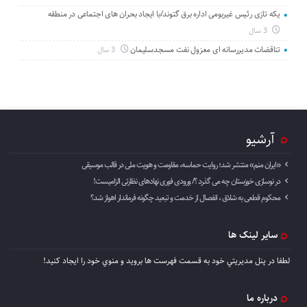
یکه تازی رئیس غیربومی اداره برق گتوند/با ایجاد بحران های اجتماعی در منطقه
3 سال
تناقضات مدیررسانه ای معزول نفت مسجدسلیمان
3 سال
آرشیو
«ایران منم» منتشر شد؛ روایت حماسه، مقاومت و هویت ملی در قالب موسیقی
در نوسازی خوزستان چه می گذرد ؟/ ورودی فوری نهادهای نظارتی الزامیست!
محکوم قطعی به شلاق ، انفصال از خدمت و تبعید چگونه فرماندار اهواز شد؟
سایر لینک ها
لطفا در پنل مديريتي خود به قسمت فهرست ها برويد و منوي خود را ايجاد كنيد!
درباره ما