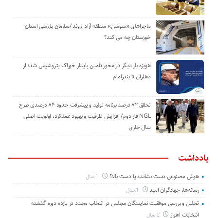
ماجراهای «سوسن» منطقه آزاد اروند /سازمان بازرسی استان
خوزستان چه می کند؟
هویزه بار دیگر در محور تأمین پایدار خوراک پتروشیمی شد؛ از
دهلران تا بندرامام
تحقق ۷۲ درصد برنامه تولید و پیشرفت حدود ۸۴ درصدی طرح
NGL فاز دوم/ افزایش ظرفیت و بهبود عملکرد، اولویت اصلی
سال جاری
یادداشت
هوش مصنوعی دست نشانده یا دست بالا؟
1 سال
رسانه‌ها، جهادگران امید
1 سال
تحلیل و بررسی موفقیت نمایندگان مجلس در انتخاب مجدد در یازده دوره گذشته
انتخابات اهواز
2 سال