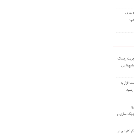
ا هدف
شود
مدیریت ریسک
خلیج‌فارس
ته نوشت‌افزار به
 رسید
زه
چابک سازی و
یگر کلیدی در