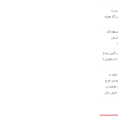
دیریت
 گاز هویزه
طقه آزاد
استان
 تأمین پایدار
ز دهلران تا
مه تولید و
ت حدود ۸۴ درصدی طرح
یش ظرفیت و
ت اصلی سال