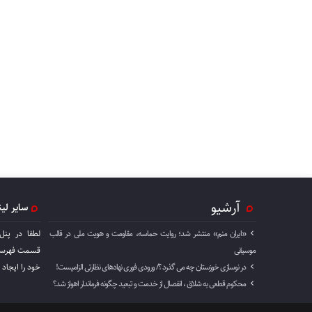
آرشیو
سایر لی
«ایران منم» منتشر شد؛ روایت حماسه، مقاومت و هویت ملی در قالب
لطفا در پنل
موسیقی
قسمت فهرست 
در نوسازی خوزستان چه می گذرد ؟/ ورودی فوری نهادهای نظارتی الزامیست!
خود را ايجاد 
محکوم قطعی به شلاق ، انفصال از خدمت و تبعید چگونه فرماندار اهواز شد؟