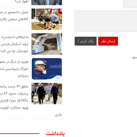
اهواز شد؟
تحول داده‌محور در م
کالاهای صنعتی پالایش
ماجراهای «سوسن» من
ارسال نظر
پاک کردن !
اروند /سازمان بازرسی 
خوزستان چه می کند؟
سم.
هویزه بار دیگر در محور
خوراک پتروشیمی شد؛ ا
بندرامام
تحقق ۷۲ درصد برنا
پیشرف
NGL فاز دوم/ افزا
بهبود عملکرد، اولوی
جاری
یادداشت