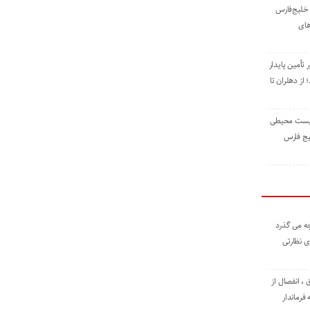
خلیج‌فارس
های
 تأمین پایدار
ز دهلران تا
زیست ‌محیطی
یج ‌فارس
ه می گذرد
ی نظارتی
، انفصال از
فرماندار