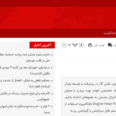
ادداشت
آخرین اخبار
چاپ خبر
«ایران منم» منتشر شد؛ روایت حماسه، مقا
ملی در قالب موسیقی
در نوسازی خوزستان چه می گذرد ؟/ ورودی ف
نظارتی الزامیست!
محکوم قطعی به شلاق ، انفصال از خدمت و 
مون نقش گاز در پیشرفت و توسعه پایدار
فرماندار اهواز شد؟
یلد تخصصی خودم بهره ببرم و با معرفی
گام بلند برای بلوغ مدیریت ریسک در پالایش 
 لایزال خدمتی به هموطنان داشته باشم.
خلیج‌فارس
سیستم GHP چیست؟Gas Engine Heat Pumpامروزه استفاده از
۲ هزار و ۵۰۰ بسته نوشت‌افزار به دانش‌آمو
ستم های سرمایشی و گرمایشی رو به
رسید