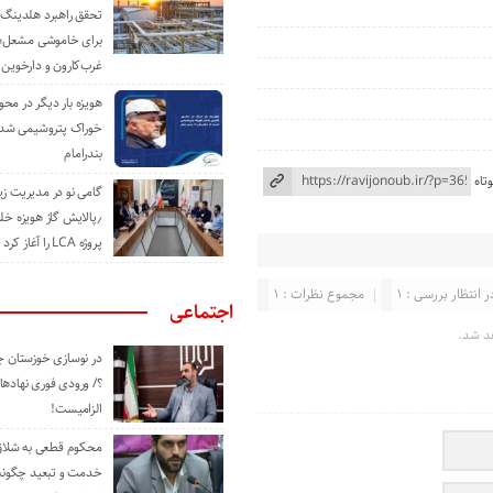
تحقق راهبرد هلدینگ 
برای خاموشی مشعل‌
غرب‌کارون و دارخوین
هویزه بار دیگر در محور
خوراک پتروشیمی شد؛ ا
بندرامام
تاه
گامی نو در مدیریت 
٫پالایش گاز هویزه خل
پروژه LCA را آغاز کرد
ر انتظار بررسی : 1
مجموع نظرات : 1
اجتماعی
د شد.
در نوسازی خوزستان چ
؟/ ورودی فوری نهادها
الزامیست!
محکوم قطعی به شلاق 
خدمت و تبعید چگونه 