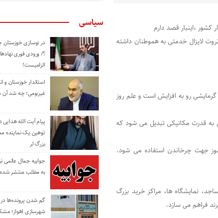
سیاسی
 کشور ،اینبار قصد دارم
 ثروت لایزال خدمتی به هموطنان داشته
در نوسازی خوزستان چ
؟/ ورودی فوری نهادها
الزامیست!
استاندار خوزستان و ا
غیربومی؛ چه شد آن م
 گرمایشی رو به افزایش است و علم روز
پیام آیت الله هدایی
ق داخلی به قدرت مکانیکی تبدیل می شود که
توهین یک نماینده م
بزرگ لر
ازسوز جهت چرخاندن استفاده می شود.
جوابیه جمال عالمی ن
به مطلب منتشر شده 
اجد، نمایشگاه ها، مراکز خرید بزرگ
گم شدن پرونده‌ها در اد
رند فراهم می سازد.
شهرسازی اهواز؛ مشکل