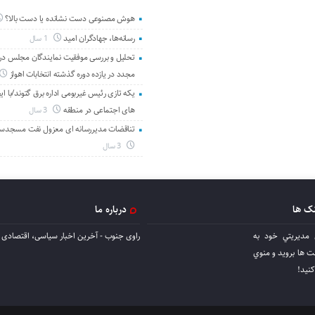
هوش مصنوعی دست نشانده یا دست بالا؟
رسانه‌ها، جهادگران امید
1 سال
تحلیل و بررسی موفقیت نمایندگان مجلس در 
مجدد در یازده دوره گذشته انتخابات اهواز
یکه تازی رئیس غیربومی اداره برق گتوند/با ای
های اجتماعی در منطقه
3 سال
تناقضات مدیررسانه ای معزول نفت مسجدس
3 سال
نک ها
درباره ما
 مديريتي خود به
راوی جنوب - آخرین اخبار سیاسی، اقتصادی ا
ها برويد و منوي
كنيد!