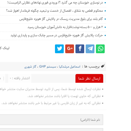
در نوسازی خوزستان چه می گذرد ؟/ ورودی فوری نهادهای نظارتی الزامیست!
محکوم قطعی به شلاق ، انفصال از خدمت و تبعید چگونه فرماندار اهواز شد؟
گام بلند برای بلوغ مدیریت ریسک در پالایش گاز هویزه خلیج‌فارس
۲ هزار و ۵۰۰ بسته نوشت‌افزار به دانش‌آموزان خوزستان رسید
حرکت پالایش گاز هویزه خلیج‌فارس در مسیر چابک سازی و پایداری تولید
لینک کو
برچسب ها :
اسماعیل مرشدکیا
،
سیستم GHP
،
گاز شهری
انتشار یافته : 0
د
ارسال نظر شما
نظرات ارسال شده توسط شما، پس از تایید توسط مدیران سایت منتشر خواه
نظراتی که حاوی تهمت یا افترا باشد منتشر نخواهد شد.
نظراتی که به غیر از زبان فارسی یا غیر مرتبط با خبر باشد منتشر نخواهد شد.