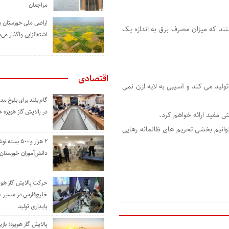
مراجعان
اراضی ملی خوزستان ب
ک فاز هستند که میزان مصرف برق به اندازه یک
اشتغالزایی واگذار می‌
اقتصادی
ز مقادیر بسیار کمتری از CO2 را منتشر و تولید می کند و آسیبی به لایه ازن نمی
گام بلند برای بلوغ 
در پالایش گاز هویزه 
ی مفید ارائه خواهم کرد.
وانیم بخشی تحریم های ظالمانه رهایی
۲ هزار و ۵۰۰ بس
دانش‌آموزان خوزستان
حرکت پالایش گاز هوی
خلیج‌فارس در مسیر 
پایداری تولید
پالایش گاز هویزه؛ باز