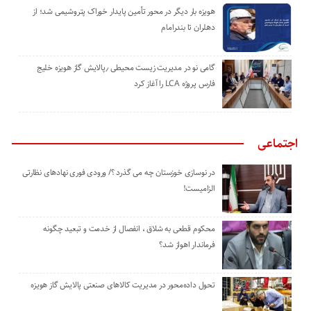
هویزه بار دیگر در محور تأمین پایدار خوراک پتروشیمی شد؛ از
دهلران تا بندرامام
گامی نو در مدیریت زیست ‌محیطی ٫پالایش گاز هویزه خلیج
‌فارس پروژه LCA را آغاز کرد
اجتماعی
در نوسازی خوزستان چه می گذرد ؟/ ورودی فوری نهادهای نظارتی
الزامیست!
محکوم قطعی به شلاق ، انفصال از خدمت و تبعید چگونه
فرماندار اهواز شد؟
تحول داده‌محور در مدیریت کالاهای صنعتی پالایش گاز هویزه