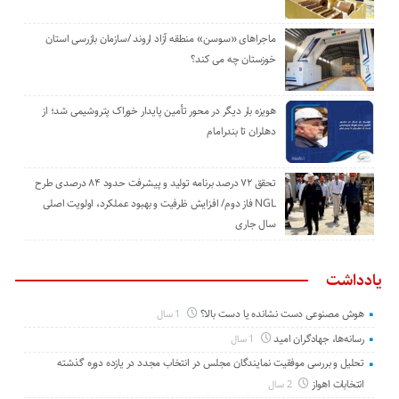
ماجراهای «سوسن» منطقه آزاد اروند /سازمان بازرسی استان
خوزستان چه می کند؟
هویزه بار دیگر در محور تأمین پایدار خوراک پتروشیمی شد؛ از
دهلران تا بندرامام
تحقق ۷۲ درصد برنامه تولید و پیشرفت حدود ۸۴ درصدی طرح
NGL فاز دوم/ افزایش ظرفیت و بهبود عملکرد، اولویت اصلی
سال جاری
یادداشت
هوش مصنوعی دست نشانده یا دست بالا؟
1 سال
رسانه‌ها، جهادگران امید
1 سال
تحلیل و بررسی موفقیت نمایندگان مجلس در انتخاب مجدد در یازده دوره گذشته
انتخابات اهواز
2 سال