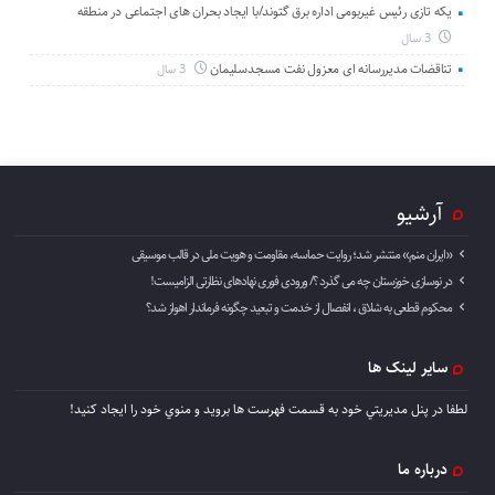
یکه تازی رئیس غیربومی اداره برق گتوند/با ایجاد بحران های اجتماعی در منطقه
3 سال
تناقضات مدیررسانه ای معزول نفت مسجدسلیمان
3 سال
آرشیو
«ایران منم» منتشر شد؛ روایت حماسه، مقاومت و هویت ملی در قالب موسیقی
در نوسازی خوزستان چه می گذرد ؟/ ورودی فوری نهادهای نظارتی الزامیست!
محکوم قطعی به شلاق ، انفصال از خدمت و تبعید چگونه فرماندار اهواز شد؟
سایر لینک ها
لطفا در پنل مديريتي خود به قسمت فهرست ها برويد و منوي خود را ايجاد كنيد!
درباره ما