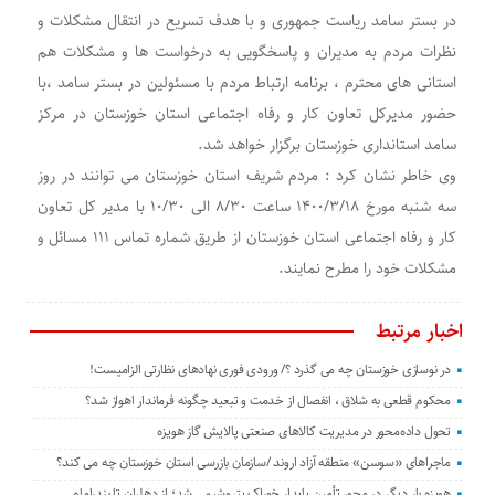
در بستر سامد ریاست جمهوری و با هدف تسریع در انتقال مشکلات و
نظرات مردم به مدیران و پاسخگویی به درخواست ها و مشکلات هم
استانی های محترم ، برنامه ارتباط مردم با مسئولین در بستر سامد ،با
حضور مدیرکل تعاون کار و رفاه اجتماعی استان خوزستان در مرکز
سامد استانداری خوزستان برگزار خواهد شد.
وی خاطر نشان کرد : مردم شریف استان خوزستان می توانند در روز
سه شنبه مورخ ۱۴۰۰/۳/۱۸ ساعت ۸/۳۰ الی ۱۰/۳۰ با مدیر کل تعاون
کار و رفاه اجتماعی استان خوزستان از طریق شماره تماس ۱۱۱ مسائل و
مشکلات خود را مطرح نمایند.
اخبار مرتبط
در نوسازی خوزستان چه می گذرد ؟/ ورودی فوری نهادهای نظارتی الزامیست!
محکوم قطعی به شلاق ، انفصال از خدمت و تبعید چگونه فرماندار اهواز شد؟
تحول داده‌محور در مدیریت کالاهای صنعتی پالایش گاز هویزه
ماجراهای «سوسن» منطقه آزاد اروند /سازمان بازرسی استان خوزستان چه می کند؟
هویزه بار دیگر در محور تأمین پایدار خوراک پتروشیمی شد؛ از دهلران تا بندرامام