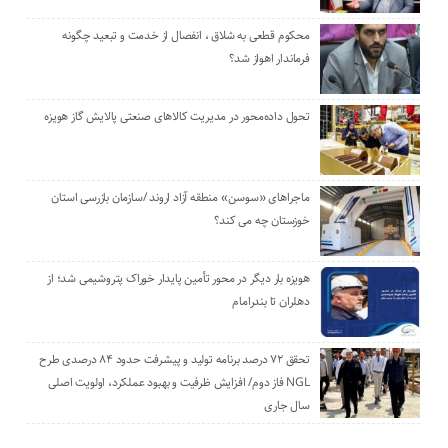
محکوم قطعی به شلاق ، انفصال از خدمت و تبعید چگونه
فرماندار اهواز شد؟
تحول داده‌محور در مدیریت کالاهای صنعتی پالایش گاز هویزه
ماجراهای «سوسن» منطقه آزاد اروند /سازمان بازرسی استان
خوزستان چه می کند؟
هویزه بار دیگر در محور تأمین پایدار خوراک پتروشیمی شد؛ از
دهلران تا بندرامام
تحقق ۷۲ درصد برنامه تولید و پیشرفت حدود ۸۴ درصدی طرح
NGL فاز دوم/ افزایش ظرفیت و بهبود عملکرد، اولویت اصلی
سال جاری