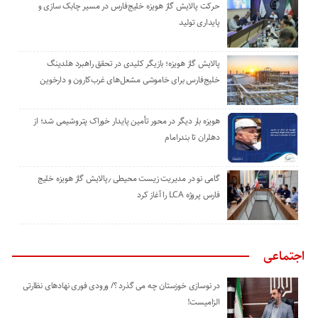
حرکت پالایش گاز هویزه خلیج‌فارس در مسیر چابک سازی و
پایداری تولید
پالایش گاز هویزه؛ بازیگر کلیدی در تحقق راهبرد هلدینگ
خلیج‌فارس برای خاموشی مشعل‌های غرب‌کارون و دارخوین
هویزه بار دیگر در محور تأمین پایدار خوراک پتروشیمی شد؛ از
دهلران تا بندرامام
گامی نو در مدیریت زیست ‌محیطی ٫پالایش گاز هویزه خلیج
‌فارس پروژه LCA را آغاز کرد
اجتماعی
در نوسازی خوزستان چه می گذرد ؟/ ورودی فوری نهادهای نظارتی
الزامیست!