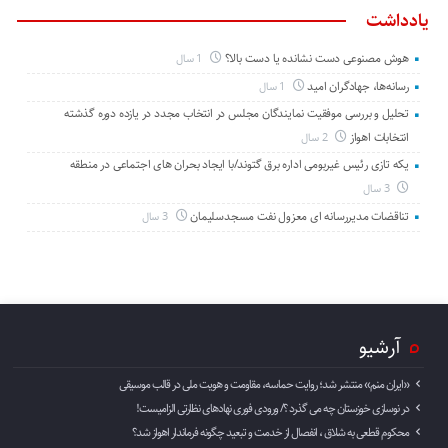
یادداشت
هوش مصنوعی دست نشانده یا دست بالا؟
1 سال
رسانه‌ها، جهادگران امید
1 سال
تحلیل و بررسی موفقیت نمایندگان مجلس در انتخاب مجدد در یازده دوره گذشته
انتخابات اهواز
2 سال
یکه تازی رئیس غیربومی اداره برق گتوند/با ایجاد بحران های اجتماعی در منطقه
3 سال
تناقضات مدیررسانه ای معزول نفت مسجدسلیمان
3 سال
آرشیو
«ایران منم» منتشر شد؛ روایت حماسه، مقاومت و هویت ملی در قالب موسیقی
در نوسازی خوزستان چه می گذرد ؟/ ورودی فوری نهادهای نظارتی الزامیست!
محکوم قطعی به شلاق ، انفصال از خدمت و تبعید چگونه فرماندار اهواز شد؟