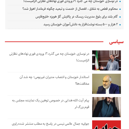
در نوسازی خوزستان چه می گذرد ؟/ ورودی فوری نهادهای نظارتی الزامیست!
محکوم قطعی به شلاق ، انفصال از خدمت و تبعید چگونه فرماندار اهواز شد؟
گام بلند برای بلوغ مدیریت ریسک در پالایش گاز هویزه خلیج‌فارس
۲ هزار و ۵۰۰ بسته نوشت‌افزار به دانش‌آموزان خوزستان رسید
سیاسی
در نوسازی خوزستان چه می گذرد ؟/ ورودی فوری نهادهای نظارتی
الزامیست!
استاندار خوزستان و انتصاب مدیران غیربومی؛ چه شد آن
مخالفت‌ها؟
پیام آیت الله هدایی در خصوص توهین یک نماینده مجلس به
قوم بزرگ لر
جوابیه جمال عالمی نیسی در پاسخ به مطلب منتشر شده راوی