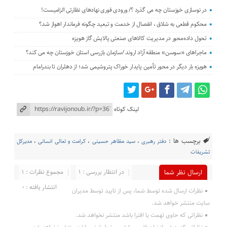
در نوسازی خوزستان چه می گذرد ؟/ ورودی فوری نهادهای نظارتی الزامیست!
محکوم قطعی به شلاق ، انفصال از خدمت و تبعید چگونه فرماندار اهواز شد؟
تحول داده‌محور در مدیریت کالاهای صنعتی پالایش گاز هویزه
ماجراهای «سوسن» منطقه آزاد اروند /سازمان بازرسی استان خوزستان چه می کند؟
هویزه بار دیگر در محور تأمین پایدار خوراک پتروشیمی شد؛ از دهلران تا بندرامام
لینک کوتاه
برچسب ها :
دفتر رهبری
،
سید مظاهر حسینی
،
کرامت و تعالی انسانی
،
مدیرکل
تشریفات
در انتظار بررسی : 1
مجموع نظرات : 1
ارسال نظر شما
انتشار یافته : 0
نظرات ارسال شده توسط شما، پس از تایید توسط مدیران
سایت منتشر خواهد شد.
نظراتی که حاوی تهمت یا افترا باشد منتشر نخواهد شد.