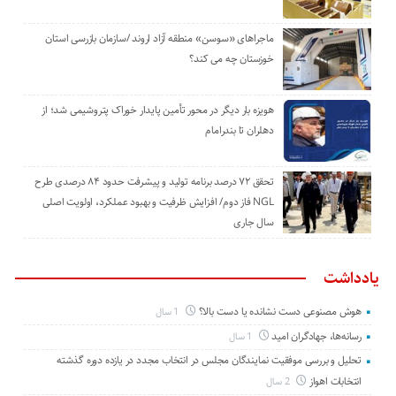
ماجراهای «سوسن» منطقه آزاد اروند /سازمان بازرسی استان
خوزستان چه می کند؟
هویزه بار دیگر در محور تأمین پایدار خوراک پتروشیمی شد؛ از
دهلران تا بندرامام
تحقق ۷۲ درصد برنامه تولید و پیشرفت حدود ۸۴ درصدی طرح
NGL فاز دوم/ افزایش ظرفیت و بهبود عملکرد، اولویت اصلی
سال جاری
یادداشت
هوش مصنوعی دست نشانده یا دست بالا؟
1 سال
رسانه‌ها، جهادگران امید
1 سال
تحلیل و بررسی موفقیت نمایندگان مجلس در انتخاب مجدد در یازده دوره گذشته
انتخابات اهواز
2 سال