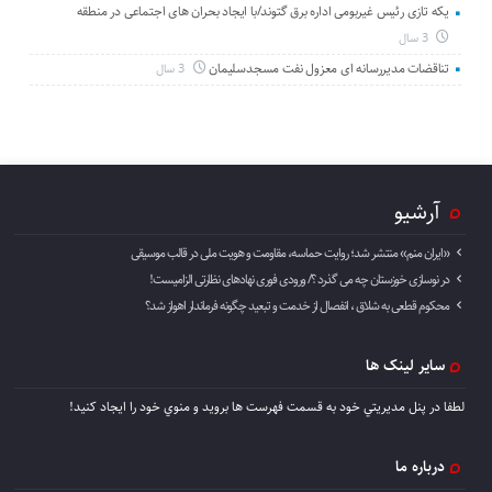
یکه تازی رئیس غیربومی اداره برق گتوند/با ایجاد بحران های اجتماعی در منطقه
3 سال
تناقضات مدیررسانه ای معزول نفت مسجدسلیمان
3 سال
آرشیو
«ایران منم» منتشر شد؛ روایت حماسه، مقاومت و هویت ملی در قالب موسیقی
در نوسازی خوزستان چه می گذرد ؟/ ورودی فوری نهادهای نظارتی الزامیست!
محکوم قطعی به شلاق ، انفصال از خدمت و تبعید چگونه فرماندار اهواز شد؟
سایر لینک ها
لطفا در پنل مديريتي خود به قسمت فهرست ها برويد و منوي خود را ايجاد كنيد!
درباره ما