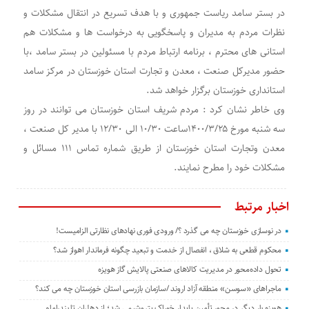
در بستر سامد ریاست جمهوری و با هدف تسریع در انتقال مشکلات و
نظرات مردم به مدیران و پاسخگویی به درخواست ها و مشکلات هم
استانی های محترم ، برنامه ارتباط مردم با مسئولین در بستر سامد ،با
حضور مدیرکل صنعت ، معدن و تجارت استان خوزستان در مرکز سامد
استانداری خوزستان برگزار خواهد شد.
وی خاطر نشان کرد : مردم شریف استان خوزستان می توانند در روز
سه شنبه مورخ ۱۴۰۰/۳/۲۵ساعت ۱۰/۳۰ الی ۱۲/۳۰ با مدیر کل صنعت ،
معدن وتجارت استان خوزستان از طریق شماره تماس ۱۱۱ مسائل و
مشکلات خود را مطرح نمایند.
اخبار مرتبط
در نوسازی خوزستان چه می گذرد ؟/ ورودی فوری نهادهای نظارتی الزامیست!
محکوم قطعی به شلاق ، انفصال از خدمت و تبعید چگونه فرماندار اهواز شد؟
تحول داده‌محور در مدیریت کالاهای صنعتی پالایش گاز هویزه
ماجراهای «سوسن» منطقه آزاد اروند /سازمان بازرسی استان خوزستان چه می کند؟
هویزه بار دیگر در محور تأمین پایدار خوراک پتروشیمی شد؛ از دهلران تا بندرامام