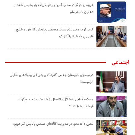
هویزه بار دیگر در محور تأمین پایدار خوراک پتروشیمی شد؛ از
دهلران تا بندرامام
گامی نو در مدیریت زیست ‌محیطی ٫پالایش گاز هویزه خلیج
‌فارس پروژه LCA را آغاز کرد
اجتماعی
در نوسازی خوزستان چه می گذرد ؟/ ورودی فوری نهادهای نظارتی
الزامیست!
محکوم قطعی به شلاق ، انفصال از خدمت و تبعید چگونه
فرماندار اهواز شد؟
تحول داده‌محور در مدیریت کالاهای صنعتی پالایش گاز هویزه