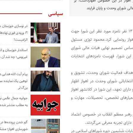
اهواز در این خصوص اظهارداشت: بر
ی شورای وحدت و پایان فرایند
سیاسی
در نوسازی خوزستان چ
راوی جنوب | سه شنبه، ۲۵ خرداد ۱۴۰۰ شورای وحدت از اسامی ۱۴ نفر نامزد مورد نظر این شورا جهت
؟/ ورودی فوری نهادها
واز رونمایی کرد.محمود توژی مسئول
الزامیست!
ساس تصمیم نهایی هیات عالی شورای
استاندار خوزستان و ا
این شورا، فهرست نامزدهای انتخابات
غیربومی؛ چه شد آن م
 اهداف فعالیت شورای وحدت، تشویق و
پیام آیت الله هدایی
د است. رئیس ستاد انتخاباتی شورای وحدت در اهواز اظهار
توهین یک نماینده م
بزرگ لر
رای تعهد، این شورا در کلانشهر اهواز
 معیارهای تخصص، تحصیلات، مهارت و
جوابیه جمال عالمی ن
به مطلب منتشر شده 
 رهبر معظم انقلاب در خصوص اعتماد
ارای تجربه معرفی می‌گردند.
گم شدن پرونده‌ها در اد
شهرسازی اهواز؛ مشکل
ت جهت انتخابات ششمین دوره شوراهای اسلامی در