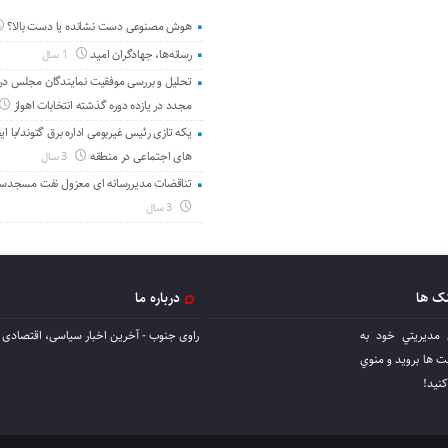
هوش مصنوعی دست نشانده یا دست بالا؟
رسانه‌ها، جهادگران امید
1 سال
تحلیل و بررسی موفقیت نمایندگان مجلس در 
مجدد در یازده دوره گذشته انتخابات اهواز
یکه تازی رئیس غیربومی اداره برق گتوند/با ای
های اجتماعی در منطقه
3 سال
تناقضات مدیررسانه ای معزول نفت مسجدس
3 سال
نک ها
درباره ما
 مديريتي خود به
راوی جنوب - آخرین اخبار سیاسی، اقتصادی ا
ها برويد و منوي
كنيد!