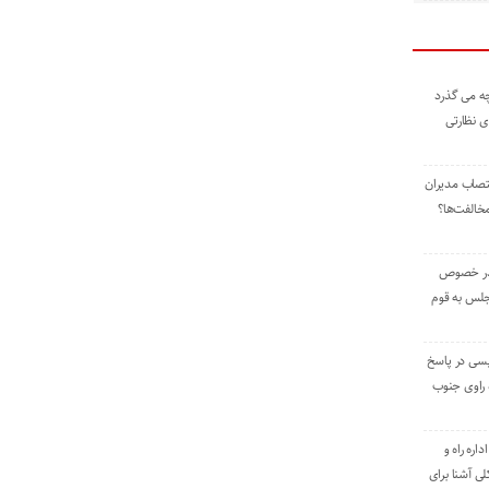
ه می گذرد
ی نظارتی
نتصاب مدیران
خالفت‌ها؟
 در خصوص
جلس به قوم
یسی در پاسخ
راوی جنوب
اره راه و
ی آشنا برای