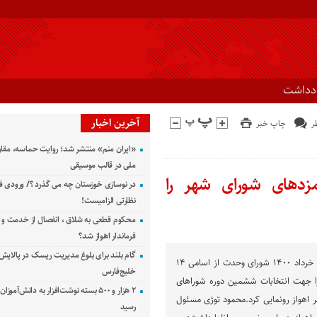
ادداشت
آخرین اخبار
چاپ خبر
«ایران منم» منتشر شد؛ روایت حماسه، مقا
ملی در قالب موسیقی
زدهای شورای شهر را
در نوسازی خوزستان چه می گذرد ؟/ ورودی ف
نظارتی الزامیست!
محکوم قطعی به شلاق ، انفصال از خدمت و 
فرماندار اهواز شد؟
گام بلند برای بلوغ مدیریت ریسک در پالایش 
راوی جنوب | سه شنبه، ۲۵ خرداد ۱۴۰۰ شورای وحدت از اسامی ۱۴
خلیج‌فارس
را جهت انتخابات ششمین دوره شوراهای
۲ هزار و ۵۰۰ بسته نوشت‌افزار به دانش‌آمو
 اهواز رونمایی کرد.محمود توژی مسئول
رسید