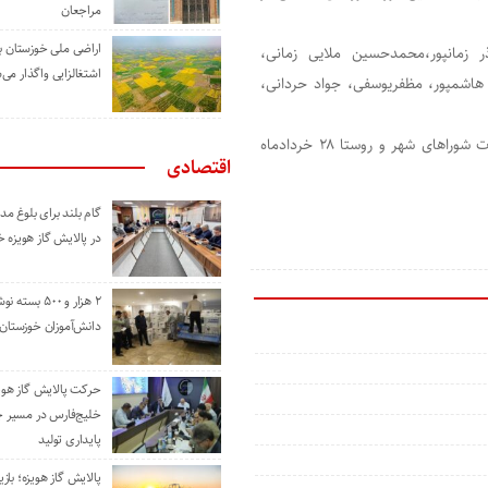
مراجعان
اراضی ملی خوزستان ب
زمانپور،محمدحسین ملایی زمانی،
اشتغالزایی واگذار می‌
اشمپور، مظفریوسفی، جواد حردانی،
سیزدهمین دوره انتخابات ریاست جمهوری و ششمین دوره انتخابات شوراهای شهر و روستا ۲۸ خردادماه
اقتصادی
گام بلند برای بلوغ 
در پالایش گاز هویزه 
۲ هزار و ۵۰۰ بس
دانش‌آموزان خوزستان
حرکت پالایش گاز هوی
خلیج‌فارس در مسیر 
پایداری تولید
پالایش گاز هویزه؛ باز