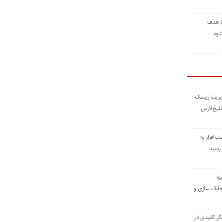
ا هدف
شود
مدیریت ریسک
خلیج‌فارس
ته نوشت‌افزار به
 رسید
زه
چابک سازی و
یگر کلیدی در