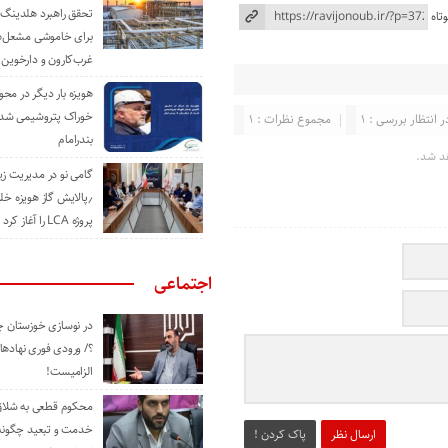
تحقق راهبرد هلدینگ 
تاه
برای خاموشی مشعل‌
غرب‌کارون و دارخوین
هویزه بار دیگر در محور
خوراک پتروشیمی شد؛ ا
ر انتظار بررسی : 1
مجموع نظرات : 1
بندرامام
د شد.
گامی نو در مدیریت 
٫پالایش گاز هویزه خل
پروژه LCA را آغاز کرد
اجتماعی
در نوسازی خوزستان چ
؟/ ورودی فوری نهادها
الزامیست!
محکوم قطعی به شلاق 
خدمت و تبعید چگونه 
ارسال نظر
پاک کردن !