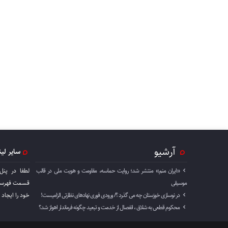
آرشیو
سایر لی
«ایران منم» منتشر شد؛ روایت حماسه، مقاومت و هویت ملی در قالب
لطفا در پنل
موسیقی
قسمت فهرست 
در نوسازی خوزستان چه می گذرد ؟/ ورودی فوری نهادهای نظارتی الزامیست!
خود را ايجاد 
محکوم قطعی به شلاق ، انفصال از خدمت و تبعید چگونه فرماندار اهواز شد؟