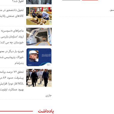
اهواز شد؟
سم.
تحول داده‌محور در م
کالاهای صنعتی پالایش
ماجراهای «سوسن» من
اروند /سازمان بازرسی 
خوزستان چه می کند؟
هویزه بار دیگر در محور
خوراک پتروشیمی شد؛ ا
بندرامام
تحقق ۷۲ درصد برنا
پیشرف
NGL فاز دوم/ افزا
بهبود عملکرد، اولوی
جاری
یادداشت