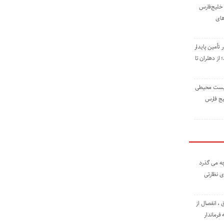
خلیج‌فارس
های
 تأمین پایدار
ز دهلران تا
زیست ‌محیطی
یج ‌فارس
ه می گذرد
ی نظارتی
، انفصال از
فرماندار