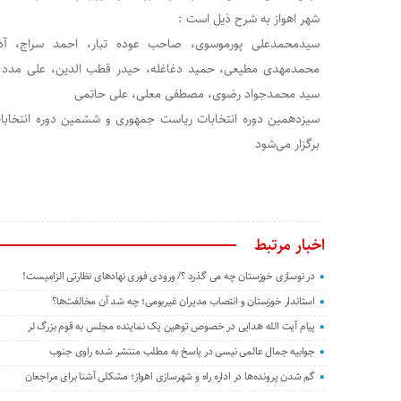
شهر اهواز به شرح ذیل است :
سیدمحمدعلی پورموسوی، صاحب عوده تبار، احمد سراج، آذر 
محمدمهدی مطیعی، حمید دغاغله، حیدر قطب الدین، علی مدد ه
سید محمدجواد رضوی، مصطفی معلی، علی حاتمی
برگزار می‌شود
اخبار مرتبط
در نوسازی خوزستان چه می گذرد ؟/ ورودی فوری نهادهای نظارتی الزامیست!
استاندار خوزستان و انتصاب مدیران غیربومی؛ چه شد آن مخالفت‌ها؟
پیام آیت الله هدایی در خصوص توهین یک نماینده مجلس به قوم بزرگ لر
جوابیه جمال عالمی نیسی در پاسخ به مطلب منتشر شده راوی جنوب
گم شدن پرونده‌ها در اداره راه و شهرسازی اهواز؛ مشکلی آشنا برای مراجعان