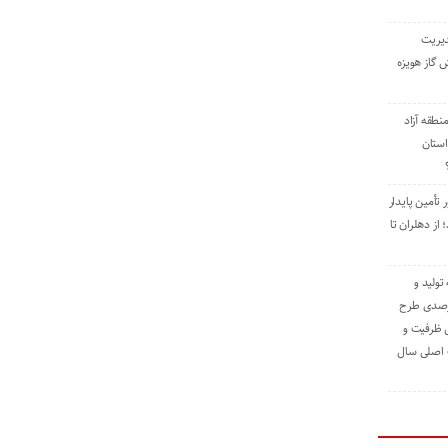
دیریت
 گاز هویزه
طقه آزاد
استان
 تأمین پایدار
ز دهلران تا
مه تولید و
ت حدود ۸۴ درصدی طرح
یش ظرفیت و
ت اصلی سال