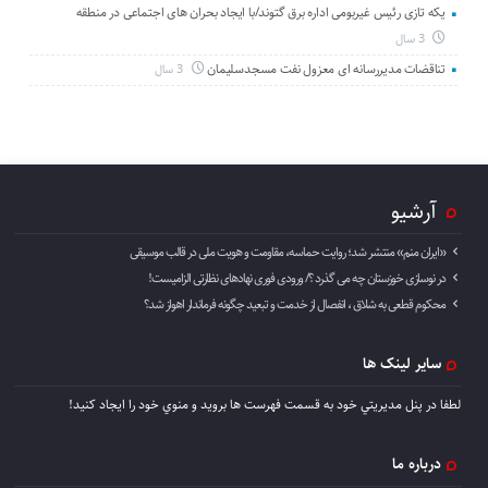
یکه تازی رئیس غیربومی اداره برق گتوند/با ایجاد بحران های اجتماعی در منطقه
3 سال
تناقضات مدیررسانه ای معزول نفت مسجدسلیمان
3 سال
آرشیو
«ایران منم» منتشر شد؛ روایت حماسه، مقاومت و هویت ملی در قالب موسیقی
در نوسازی خوزستان چه می گذرد ؟/ ورودی فوری نهادهای نظارتی الزامیست!
محکوم قطعی به شلاق ، انفصال از خدمت و تبعید چگونه فرماندار اهواز شد؟
سایر لینک ها
لطفا در پنل مديريتي خود به قسمت فهرست ها برويد و منوي خود را ايجاد كنيد!
درباره ما