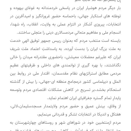
بار دیگر مردم هوشیار ایران در پاسخی خردمندانه به غوغای بیهوده و
توطئه های استکبار جهانی، باحماسه حضورِ غرورانگیز و امیدآفرین در
انتخابات، پیروزی آشکار در التزام عملی به ولایت، انقلاب، راه شهدا،
انسجام ملی و مفاهیم متعالیِ مردمسالاری دینی را متجلی ساختند.
بایسته است منتخب مردم که بعنوان رییس جمهور توفیق الهیِ خدمت
به ملت بزرگ ایران را بدست آورده، به پاسداشتِ اعتماد ملت شریف
ایران که علیرغم معضلات معیشتی، باحضوری مقتدرانه میدان را خالی
نگذاشتند، با بهره گیری از توانمندی های داخلی و ظرفیتهای عظیمِ
مردمی مطابق استراتژیهای نظام مقدسمان، اقتدار ملی در روابط بین
الملل و دیپلماسی کشور درمجامع منطقه ای-جهانی، را بیش از گذشته
استحکام بخشد،بر تسریع در کاهش مشکلات اقتصادی مردم وتوسعه
پایدارِ تمام گستره جغرافیای ایران اهتمام نماید.
از وفاق، بینش عمیق و حضور مردم ولایتمدار مسجدسلیمان،لالی،
هفتکل و اندیکا در انتخابات تشکر و قدردانی مینمایم،
مردم ازمنتخبین خود در شوراهای شهر و روستاهای چهارشهرستان به
حق انتظار دارند که فسادزُدایی، کاهش محرومیت های فزاینده،فقر و