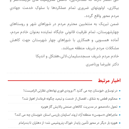
بیکاری، اولویتهای ضروری تمام عملکردها با سلوکِ خدمت جهادیِ
مردم محور واقع گردد.
ضمن تبریک به منتخبین محترم مردم در شوراهای شهر و روستاهای
چهارشهرستان، تمام ظرفیت قانونیِ جایگاه نماینده بعنوان خادم مردم،
آماده همسویی و همکاری با شوراهای چهار شهرستان جهت کاهش
مشکلات مردم شریف منطقه میباشد.
خادم مردم شریف مسجدسلیمان،لالی،هفتکل و اندیکا
دکتر علیرضا ورناصری
اخبار مرتبط
در نوسازی خوزستان چه می گذرد ؟/ ورودی فوری نهادهای نظارتی الزامیست!
محکوم قطعی به شلاق ، انفصال از خدمت و تبعید چگونه فرماندار اهواز شد؟
تحول داده‌محور در مدیریت کالاهای صنعتی پالایش گاز هویزه
ماجراهای «سوسن» منطقه آزاد اروند /سازمان بازرسی استان خوزستان چه می کند؟
هویزه بار دیگر در محور تأمین پایدار خوراک پتروشیمی شد؛ از دهلران تا بندرامام