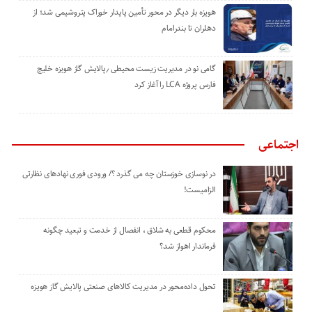
هویزه بار دیگر در محور تأمین پایدار خوراک پتروشیمی شد؛ از
دهلران تا بندرامام
گامی نو در مدیریت زیست ‌محیطی ٫پالایش گاز هویزه خلیج
‌فارس پروژه LCA را آغاز کرد
اجتماعی
در نوسازی خوزستان چه می گذرد ؟/ ورودی فوری نهادهای نظارتی
الزامیست!
محکوم قطعی به شلاق ، انفصال از خدمت و تبعید چگونه
فرماندار اهواز شد؟
تحول داده‌محور در مدیریت کالاهای صنعتی پالایش گاز هویزه