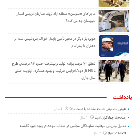
ماجراهای «سوسن» منطقه آزاد اروند /سازمان بازرسی استان
خوزستان چه می کند؟
هویزه بار دیگر در محور تأمین پایدار خوراک پتروشیمی شد؛ از
دهلران تا بندرامام
تحقق ۷۲ درصد برنامه تولید و پیشرفت حدود ۸۴ درصدی طرح
NGL فاز دوم/ افزایش ظرفیت و بهبود عملکرد، اولویت اصلی
سال جاری
یادداشت
هوش مصنوعی دست نشانده یا دست بالا؟
1 سال
رسانه‌ها، جهادگران امید
1 سال
تحلیل و بررسی موفقیت نمایندگان مجلس در انتخاب مجدد در یازده دوره گذشته
انتخابات اهواز
2 سال