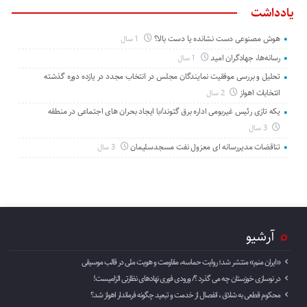
یادداشت
هوش مصنوعی دست نشانده یا دست بالا؟
1 سال
رسانه‌ها، جهادگران امید
1 سال
تحلیل و بررسی موفقیت نمایندگان مجلس در انتخاب مجدد در یازده دوره گذشته
انتخابات اهواز
2 سال
یکه تازی رئیس غیربومی اداره برق گتوند/با ایجاد بحران های اجتماعی در منطقه
3 سال
تناقضات مدیررسانه ای معزول نفت مسجدسلیمان
3 سال
آرشیو
«ایران منم» منتشر شد؛ روایت حماسه، مقاومت و هویت ملی در قالب موسیقی
در نوسازی خوزستان چه می گذرد ؟/ ورودی فوری نهادهای نظارتی الزامیست!
محکوم قطعی به شلاق ، انفصال از خدمت و تبعید چگونه فرماندار اهواز شد؟