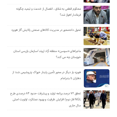
محکوم قطعی به شلاق ، انفصال از خدمت و تبعید چگونه
فرماندار اهواز شد؟
تحول داده‌محور در مدیریت کالاهای صنعتی پالایش گاز هویزه
ماجراهای «سوسن» منطقه آزاد اروند /سازمان بازرسی استان
خوزستان چه می کند؟
هویزه بار دیگر در محور تأمین پایدار خوراک پتروشیمی شد؛ از
دهلران تا بندرامام
تحقق ۷۲ درصد برنامه تولید و پیشرفت حدود ۸۴ درصدی طرح
NGL فاز دوم/ افزایش ظرفیت و بهبود عملکرد، اولویت اصلی
سال جاری