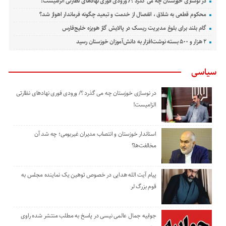
در نوسازی خوزستان چه می گذرد ؟/ ورودی فوری نهادهای نظارتی الزامیست!
محکوم قطعی به شلاق ، انفصال از خدمت و تبعید چگونه فرماندار اهواز شد؟
گام بلند برای بلوغ مدیریت ریسک در پالایش گاز هویزه خلیج‌فارس
۲ هزار و ۵۰۰ بسته نوشت‌افزار به دانش‌آموزان خوزستان رسید
سیاسی
در نوسازی خوزستان چه می گذرد ؟/ ورودی فوری نهادهای نظارتی
الزامیست!
استاندار خوزستان و انتصاب مدیران غیربومی؛ چه شد آن
مخالفت‌ها؟
پیام آیت الله هدایی در خصوص توهین یک نماینده مجلس به
قوم بزرگ لر
جوابیه جمال عالمی نیسی در پاسخ به مطلب منتشر شده راوی