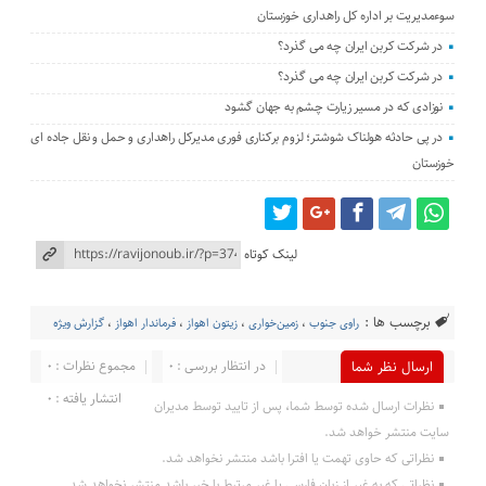
سوءمدیریت بر اداره کل راهداری خوزستان
در شرکت کربن ایران چه می گذرد؟
در شرکت کربن ایران چه می گذرد؟
نوزادی که در مسیر زیارت چشم به جهان گشود
در پی حادثه هولناک شوشتر؛ لزوم برکناری فوری مدیرکل راهداری و حمل و نقل جاده ای
خوزستان
لینک کوتاه
برچسب ها :
راوی جنوب
،
زمین‌خواری
،
زیتون اهواز
،
فرماندار اهواز
،
گزارش ویژه
در انتظار بررسی : 0
مجموع نظرات : 0
ارسال نظر شما
انتشار یافته : 0
نظرات ارسال شده توسط شما، پس از تایید توسط مدیران
سایت منتشر خواهد شد.
نظراتی که حاوی تهمت یا افترا باشد منتشر نخواهد شد.
نظراتی که به غیر از زبان فارسی یا غیر مرتبط با خبر باشد منتشر نخواهد شد.