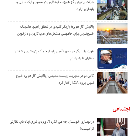
حرکت پالایش گاز هویزه خلیج‌فارس در مسیر چابک سازی و
پایداری تولید
پالایش گاز هویزه؛ بازیگر کلیدی در تحقق راهبرد هلدینگ
خلیج‌فارس برای خاموشی مشعل‌های غرب‌کارون و دارخوین
هویزه بار دیگر در محور تأمین پایدار خوراک پتروشیمی شد؛ از
دهلران تا بندرامام
گامی نو در مدیریت زیست ‌محیطی ٫پالایش گاز هویزه خلیج
‌فارس پروژه LCA را آغاز کرد
اجتماعی
در نوسازی خوزستان چه می گذرد ؟/ ورودی فوری نهادهای نظارتی
الزامیست!