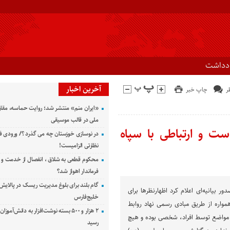
ادداشت
آخرین اخبار
چاپ خبر
«ایران منم» منتشر شد؛ روایت حماسه، مقا
ملی در قالب موسیقی
ست و ارتباطی با سپاه
در نوسازی خوزستان چه می گذرد ؟/ ورودی ف
نظارتی الزامیست!
محکوم قطعی به شلاق ، انفصال از خدمت و 
فرماندار اهواز شد؟
گام بلند برای بلوغ مدیریت ریسک در پالایش 
ر بیانیه‌ای اعلام کرد اظهارنظرها برای
خلیج‌فارس
مواره از طریق مبادی رسمی نهاد روابط
۲ هزار و ۵۰۰ بسته نوشت‌افزار به دانش‌آمو
 مواضع توسط افراد، شخصی بوده و هیچ
رسید