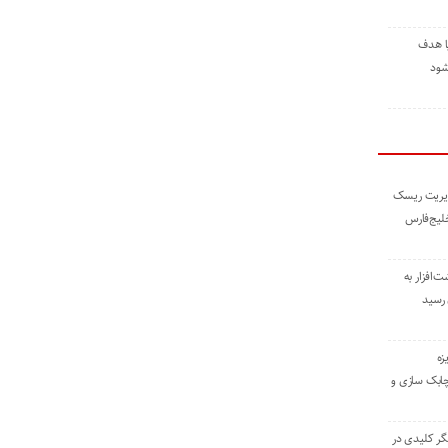
ا هدف
شود
مدیریت ریسک
خلیج‌فارس
ته نوشت‌افزار به
 رسید
زه
چابک سازی و
یگر کلیدی در