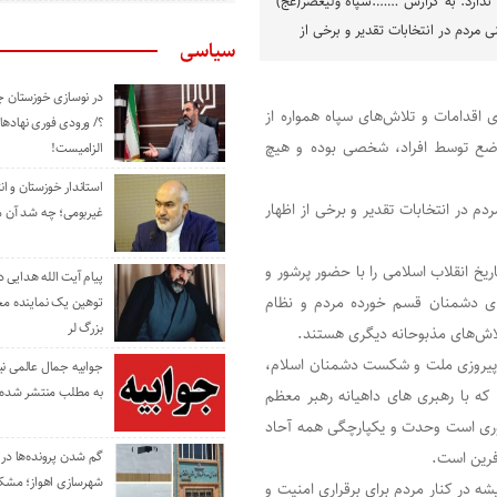
 ندارد. به گزارش …….سپاه ولیعصر(عج)
 مردم در انتخابات تقدیر و برخی از
سیاسی
در نوسازی خوزستان چ
ی اقدامات و تلاش‌های سپاه همواره از
؟/ ورودی فوری نهادها
اضع توسط افراد، شخصی بوده و هیچ
الزامیست!
استاندار خوزستان و ا
 در انتخابات تقدیر و برخی از اظهار
غیربومی؛ چه شد آن م
داد حماسه دیگری در تاریخ انقلاب اسلامی را با حضور پرشور و
پیام آیت الله هدایی
ا ی دشمنان قسم خورده مردم و نظام
توهین یک نماینده م
بزرگ لر
ش‌های مذبوحانه دیگری هستند.
ت پیروزی ملت و شکست دشمنان اسلام،
جوابیه جمال عالمی ن
به مطلب منتشر شده 
ی که با رهبری های داهیانه رهبر معظم
روری است وحدت و یکپارچگی همه آحاد
آفرین است.
گم شدن پرونده‌ها در اد
شهرسازی اهواز؛ مشکل
ه در کنار مردم برای برقراری امنیت و