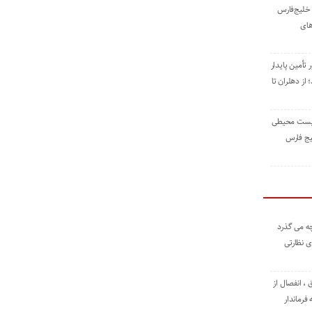
خلیج‌فارس
های
 تأمین پایدار
ز دهلران تا
زیست ‌محیطی
یج ‌فارس
ه می گذرد
ی نظارتی
، انفصال از
فرماندار