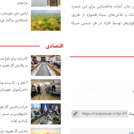
مراجعان
جان آماده جانفشانی برای این شجره
اراضی ملی خوزستان ب
ات و تلاش‌های سپاه همواره از طریق
اشتغالزایی واگذار می‌
هارنظر توسط افراد در هر سمتی صرفا
اقتصادی
گام بلند برای بلوغ 
در پالایش گاز هویزه 
۲ هزار و ۵۰۰ بس
دانش‌آموزان خوزستان
حرکت پالایش گاز هوی
تاه
خلیج‌فارس در مسیر 
پایداری تولید
پالایش گاز هویزه؛ باز
عج)