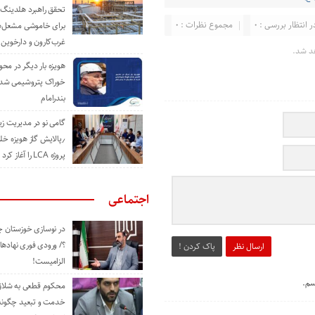
تحقق راهبرد هلدینگ 
ر انتظار بررسی : 0
مجموع نظرات : 0
برای خاموشی مشعل‌
غرب‌کارون و دارخوین
د شد.
هویزه بار دیگر در محور
خوراک پتروشیمی شد؛ ا
بندرامام
گامی نو در مدیریت 
٫پالایش گاز هویزه خل
پروژه LCA را آغاز کرد
اجتماعی
در نوسازی خوزستان چ
؟/ ورودی فوری نهادها
ارسال نظر
پاک کردن !
الزامیست!
سم.
محکوم قطعی به شلاق 
خدمت و تبعید چگونه 