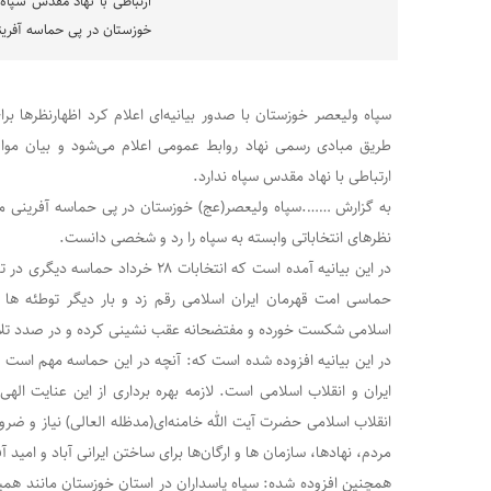
ارتباطی با نهاد مقدس سپاه
خوزستان در پی حماسه آفرینی
سپاه ولیعصر خوزستان با صدور بیانیه‌ای اعلام کرد اظهارنظرها برا
طریق مبادی رسمی نهاد روابط عمومی اعلام می‌شود و بیان مو
ارتباطی با نهاد مقدس سپاه ندارد.
به گزارش …….سپاه ولیعصر(عج) خوزستان در پی حماسه آفرینی مردم
نظرهای انتخاباتی وابسته به سپاه را رد و شخصی دانست.
در این بیانیه آمده است که انتخابات ۲۸ خر
حماسی امت قهرمان ایران اسلامی رقم زد و بار دیگر توطئه ه
اسلامی شکست خورده و مفتضحانه عقب نشینی کرده و در صدد تلا
در این بیانیه افزوده شده است که: آنچه در این حماسه مهم اس
ایران و انقلاب اسلامی است. لازمه بهره برداری از این عنایت اله
انقلاب اسلامی حضرت آیت الله خامنه‌ای(مدظله العالی) نیاز و ض
مردم، نهادها، سازمان ها و ارگان‌ها برای ساختن ایرانی آباد و امید 
همچنین افزوده شده: سپاه پاسداران در استان خوزستان مانند همیش