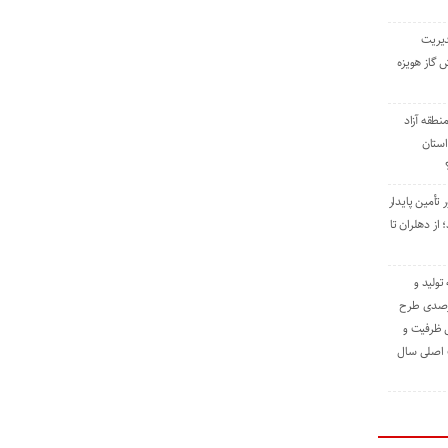
دیریت
 گاز هویزه
طقه آزاد
استان
 تأمین پایدار
ز دهلران تا
مه تولید و
ت حدود ۸۴ درصدی طرح
یش ظرفیت و
ت اصلی سال