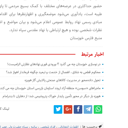
حضور حداکثری در عرصه‌های مختلف با کمک بسیج مردمی تا پای 
طیبه است، یادآوری می‌شود موضعگیری و اظهارنظرها برای اقدام
مبادی رسمی نهاد روابط عمومی اعلام می‌شود و بیان مواضع و اظ
نظرات شخصی بوده و هیچ ارتباطی با نهاد مقدس سپاه ندارد.
منبع فارس خوزستان
اخبار مرتبط
در نوسازی خوزستان چه می گذرد ؟/ ورودی فوری نهادهای نظارتی الزامیست!
محکوم قطعی به شلاق ، انفصال از خدمت و تبعید چگونه فرماندار اهواز شد؟
تحول داده‌محور در مدیریت کالاهای صنعتی پالایش گاز هویزه
ماجراهای «سوسن» منطقه آزاد اروند /سازمان بازرسی استان خوزستان چه می کند؟
هویزه بار دیگر در محور تأمین پایدار خوراک پتروشیمی شد؛ از دهلران تا بندرامام
لینک کو
برچسب ها :
اظهارت انتخاباتی
،
افراد شخصی
،
بیانیه
،
سپاه حضرت ولی عصر (