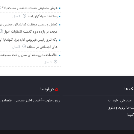
هوش مصنوعی دست نشانده یا دست بالا؟
رسانه‌ها، جهادگران امید
1 سال
تحلیل و بررسی موفقیت نمایندگان مجلس در 
مجدد در یازده دوره گذشته انتخابات اهواز
یکه تازی رئیس غیربومی اداره برق گتوند/با ای
های اجتماعی در منطقه
3 سال
تناقضات مدیررسانه ای معزول نفت مسجدس
3 سال
نک ها
درباره ما
 مديريتي خود به
راوی جنوب - آخرین اخبار سیاسی، اقتصادی ا
ها برويد و منوي
كنيد!