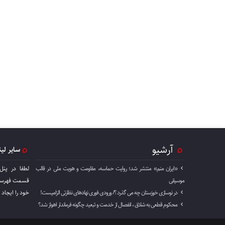
آرشیو
سایر لی
«ایران منم» منتشر شد؛ روایت حماسه، مقاومت و هویت ملی در قالب
لطفا در پنل
موسیقی
قسمت فهرست 
در نوسازی خوزستان چه می گذرد ؟/ ورودی فوری نهادهای نظارتی الزامیست!
خود را ايجاد 
محکوم قطعی به شلاق ، انفصال از خدمت و تبعید چگونه فرماندار اهواز شد؟