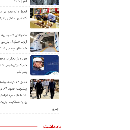
اهواز شد؟
تحول داده‌محور در م
کالاهای صنعتی پالایش
ماجراهای «سوسن» من
اروند /سازمان بازرسی 
خوزستان چه می کند؟
هویزه بار دیگر در محور
خوراک پتروشیمی شد؛ ا
بندرامام
تحقق ۷۲ درصد برنا
پیشرف
NGL فاز دوم/ افزا
بهبود عملکرد، اولوی
جاری
یادداشت