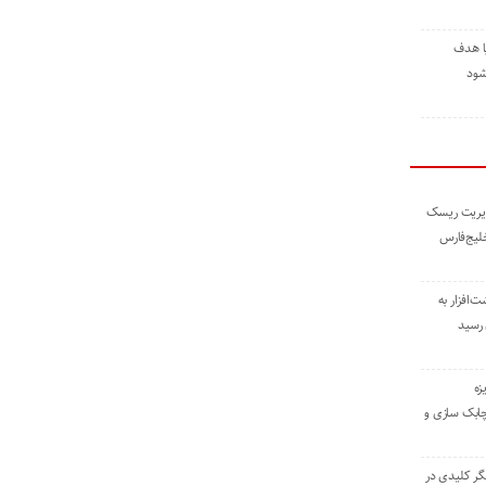
ا هدف
شود
مدیریت ریسک
خلیج‌فارس
ته نوشت‌افزار به
 رسید
زه
چابک سازی و
یگر کلیدی در