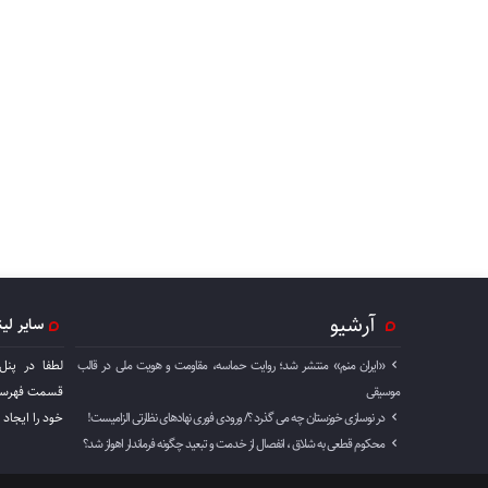
آرشیو
سایر لی
«ایران منم» منتشر شد؛ روایت حماسه، مقاومت و هویت ملی در قالب
لطفا در پنل
موسیقی
قسمت فهرست 
در نوسازی خوزستان چه می گذرد ؟/ ورودی فوری نهادهای نظارتی الزامیست!
خود را ايجاد 
محکوم قطعی به شلاق ، انفصال از خدمت و تبعید چگونه فرماندار اهواز شد؟