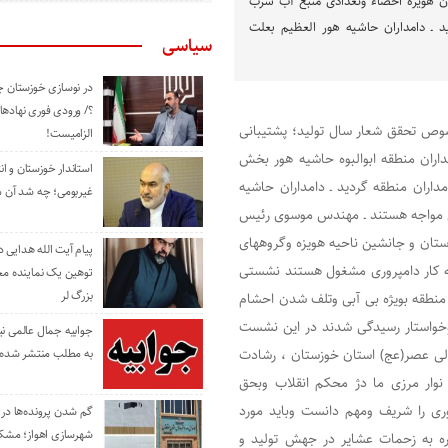
 هویزه احصاء وتعدادی منبع آب شرب
د ـ دامداران حاشیه هور العظیم بعلت
سیاسی
در نوسازی خوزستان چ
؟/ ورودی فوری نهادها
صوص تحقق شعار سال تولید؛ پشتیبانی
الزامیست!
اران منطقه ابوالبوه حاشیه هور بخش
استاندار خوزستان و ا
اران منطقه گردید ـ دامداران حاشیه
غیربومی؛ چه شد آن م
ی مواجه هستند ـ مهندس موسوی رئیس
ان و جانشین ناحیه هویزه وگروههای
پیام آیت الله هدایی
به کار دامپروری مشغول هستند نشستی
توهین یک نماینده م
بزرگ لر
منطقه بویژه بی آبی وتلف شدن احشام
 وخواستار رسیدگی شدند در این نشست
جوابیه جمال عالمی ن
ی عصر(عج) استان خوزستان ، رشادت
به مطلب منتشر شده 
نوار مرزی ما دژ محکم انقلاب وبحق
ری را شریف ومهم دانست وباید مورد
گم شدن پرونده‌ها در اد
شهرسازی اهواز؛ مشکل
ه به زحمات عشایر در جهش تولید و