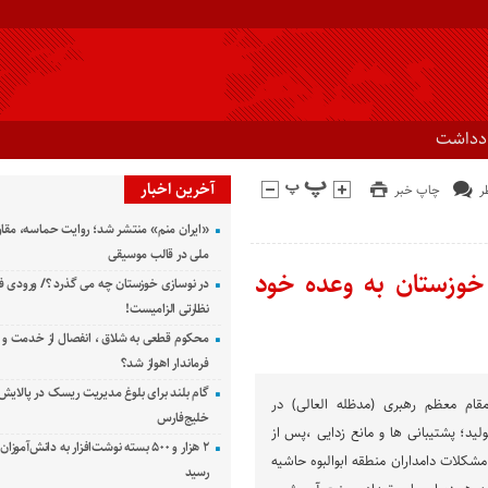
ادداشت
آخرین اخبار
چاپ خبر
«ایران منم» منتشر شد؛ روایت حماسه، مقا
ملی در قالب موسیقی
 خوزستان به وعده خود
در نوسازی خوزستان چه می گذرد ؟/ ورودی ف
نظارتی الزامیست!
محکوم قطعی به شلاق ، انفصال از خدمت و 
فرماندار اهواز شد؟
گام بلند برای بلوغ مدیریت ریسک در پالایش 
قام معظم رهبری (مدظله العالی) در
خلیج‌فارس
؛ پشتیبانی ها و مانع زدایی ،پس از
۲ هزار و ۵۰۰ بسته نوشت‌افزار به دانش‌آمو
مشکلات دامداران منطقه ابوالبوه حاشیه
رسید