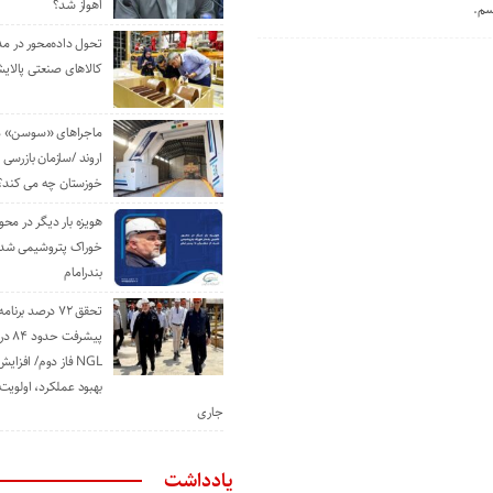
اهواز شد؟
سم.
تحول داده‌محور در م
کالاهای صنعتی پالایش
ماجراهای «سوسن» من
اروند /سازمان بازرسی 
خوزستان چه می کند؟
هویزه بار دیگر در محور
خوراک پتروشیمی شد؛ ا
بندرامام
تحقق ۷۲ درصد برنا
پیشرف
NGL فاز دوم/ افزا
بهبود عملکرد، اولوی
جاری
یادداشت