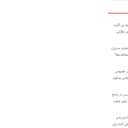
ه می گذرد
ی نظارتی
نتصاب مدیران
خالفت‌ها؟
 در خصوص
جلس به قوم
یسی در پاسخ
راوی جنوب
اره راه و
ی آشنا برای