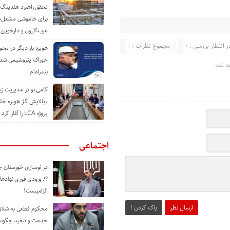
تحقق راهبرد هلدینگ 
برای خاموشی مشعل‌
غرب‌کارون و دارخوین
ر انتظار بررسی : 0
مجموع نظرات : 0
هویزه بار دیگر در محور
خوراک پتروشیمی شد؛ ا
د شد.
بندرامام
گامی نو در مدیریت 
٫پالایش گاز هویزه خل
پروژه LCA را آغاز کرد
اجتماعی
در نوسازی خوزستان چ
؟/ ورودی فوری نهادها
الزامیست!
ارسال نظر
پاک کردن !
محکوم قطعی به شلاق 
خدمت و تبعید چگونه 