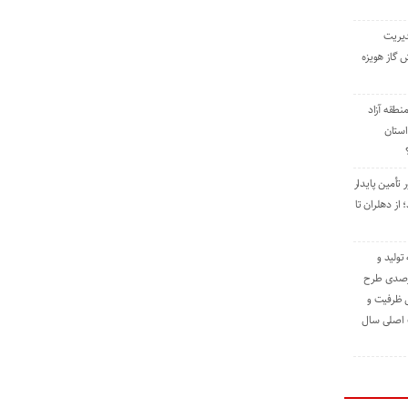
دیریت
 گاز هویزه
طقه آزاد
استان
 تأمین پایدار
ز دهلران تا
مه تولید و
ت حدود ۸۴ درصدی طرح
یش ظرفیت و
ت اصلی سال