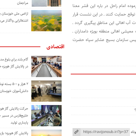
مراجعان
وده امام راحل در باره این قشر معنا
اراضی ملی خوزستان ب
 توقع حمایت کنند ـ در این نشست قرار
اشتغالزایی واگذار می‌
 آب اهالی این مناطق پیگیری گردد ـ
عیشی اهالی منطقه بویژه دامداران ـ
رئیس سازمان بسیج عشایر سپاه حضرت
اقتصادی
گام بلند برای بلوغ 
در پالایش گاز هویزه 
۲ هزار و ۵۰۰ بس
دانش‌آموزان خوزستان
حرکت پالایش گاز هوی
خلیج‌فارس در مسیر 
پایداری تولید
تاه
پالایش گاز هویزه؛ باز