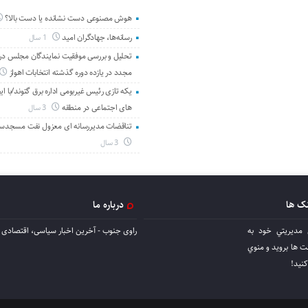
هوش مصنوعی دست نشانده یا دست بالا؟
رسانه‌ها، جهادگران امید
1 سال
تحلیل و بررسی موفقیت نمایندگان مجلس در 
مجدد در یازده دوره گذشته انتخابات اهواز
یکه تازی رئیس غیربومی اداره برق گتوند/با ای
های اجتماعی در منطقه
3 سال
تناقضات مدیررسانه ای معزول نفت مسجدس
3 سال
نک ها
درباره ما
 مديريتي خود به
راوی جنوب - آخرین اخبار سیاسی، اقتصادی ا
ها برويد و منوي
كنيد!