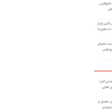
خلیج‌فارس
های
 تأمین پایدار
ز دهلران تا
زیست ‌محیطی
یج ‌فارس
ه می گذرد
ی نظارتی
، انفصال از
فرماندار