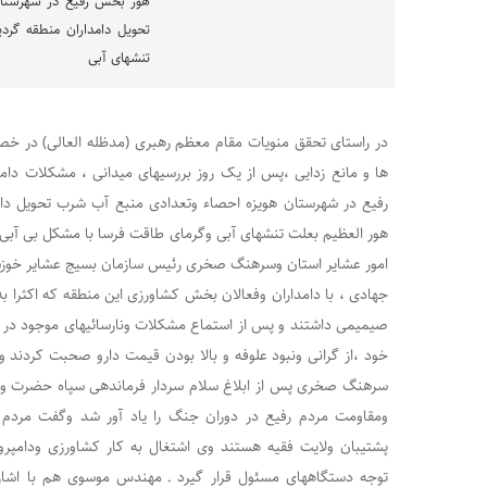
هور بخش رفیع در شهرستان
تحویل دامداران منطقه گردی
تنشهای آبی
در راستای تحقق منویات مقام معظم رهبری (مدظله العالی) در خ
ها و مانع زدایی ،پس از یک روز بررسیهای میدانی ، مشکلات دامد
رفیع در شهرستان هویزه احصاء وتعدادی منبع آب شرب تحویل دامد
هور العظیم بعلت تنشهای آبی وگرمای طاقت فرسا با مشکل بی آب
امور عشایر استان وسرهنگ صخری رئیس سازمان بسیج عشایر خوزست
جهادی ، با دامداران وفعالان بخش کشاورزی این منطقه که اکثرا 
صیمیمی داشتند و پس از استماع مشکلات ونارسائیهای موجود در 
خود ،از گرانی ونبود علوفه و بالا بودن قیمت دارو صحبت کردند
سرهنگ صخری پس از ابلاغ سلام سردار فرماندهی سپاه حضرت ول
ومقاومت مردم رفیع در دوران جنگ را یاد آور شد وگفت مردم 
پشتیبان ولایت فقیه هستند وی اشتغال به کار کشاورزی ودامپرو
توجه دستگاههای مسئول قرار گیرد ـ مهندس موسوی هم با اشار