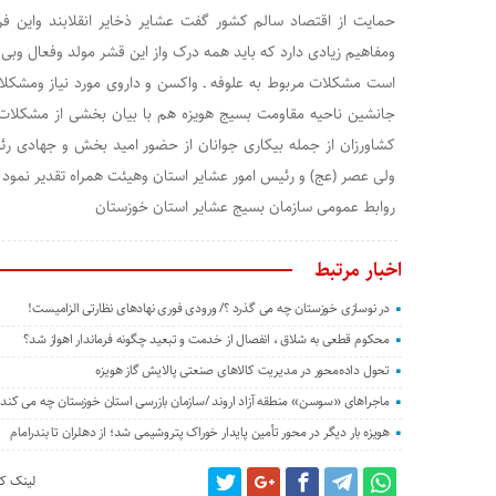
حمایت از اقتصاد سالم کشور گفت عشایر ذخایر انقلابند واین فرم
ومفاهیم زیادی دارد که باید همه درک واز این قشر مولد وفعال وبی
است مشکلات مربوط به علوفه ـ واکسن و داروی مورد نیاز ومشکلات
جانشین ناحیه مقاومت بسیج هویزه هم با بیان بخشی از مشکلات م
کشاورزان از جمله بیکاری جوانان از حضور امید بخش و جهادی 
ولی عصر (عج) و رئیس امور عشایر استان وهیئت همراه تقدیر نمود
روابط عمومی سازمان بسیج عشایر استان خوزستان
اخبار مرتبط
در نوسازی خوزستان چه می گذرد ؟/ ورودی فوری نهادهای نظارتی الزامیست!
محکوم قطعی به شلاق ، انفصال از خدمت و تبعید چگونه فرماندار اهواز شد؟
تحول داده‌محور در مدیریت کالاهای صنعتی پالایش گاز هویزه
ماجراهای «سوسن» منطقه آزاد اروند /سازمان بازرسی استان خوزستان چه می کند؟
هویزه بار دیگر در محور تأمین پایدار خوراک پتروشیمی شد؛ از دهلران تا بندرامام
لینک کو