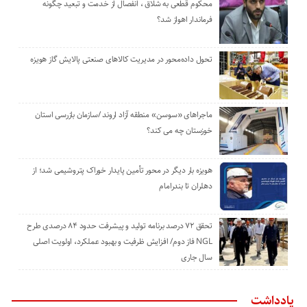
محکوم قطعی به شلاق ، انفصال از خدمت و تبعید چگونه
فرماندار اهواز شد؟
تحول داده‌محور در مدیریت کالاهای صنعتی پالایش گاز هویزه
ماجراهای «سوسن» منطقه آزاد اروند /سازمان بازرسی استان
خوزستان چه می کند؟
هویزه بار دیگر در محور تأمین پایدار خوراک پتروشیمی شد؛ از
دهلران تا بندرامام
تحقق ۷۲ درصد برنامه تولید و پیشرفت حدود ۸۴ درصدی طرح
NGL فاز دوم/ افزایش ظرفیت و بهبود عملکرد، اولویت اصلی
سال جاری
یادداشت