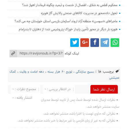
محکوم قطعی به شلاق ، انفصال از خدمت و تبعید چگونه فرماندار اهواز شد؟
تحول داده‌محور در مدیریت کالاهای صنعتی پالایش گاز هویزه
ماجراهای «سوسن» منطقه آزاد اروند /سازمان بازرسی استان خوزستان چه می کند؟
هویزه بار دیگر در محور تأمین پایدار خوراک پتروشیمی شد؛ از دهلران تا بندرامام
لینک کوتاه
برچسب ها :
بسیج سازندگی
،
توزیع ۶۰ هزار بسته
،
دهه امامت و ولایت
،
کمک
معیشتی
در انتظار بررسی : 0
مجموع نظرات : 0
ارسال نظر شما
انتشار یافته : 0
نظرات ارسال شده توسط شما، پس از تایید توسط مدیران
سایت منتشر خواهد شد.
نظراتی که حاوی تهمت یا افترا باشد منتشر نخواهد شد.
نظراتی که به غیر از زبان فارسی یا غیر مرتبط با خبر باشد منتشر نخواهد شد.