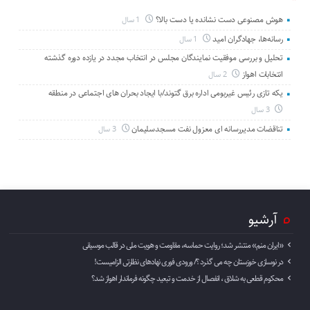
هوش مصنوعی دست نشانده یا دست بالا؟
1 سال
رسانه‌ها، جهادگران امید
1 سال
تحلیل و بررسی موفقیت نمایندگان مجلس در انتخاب مجدد در یازده دوره گذشته
انتخابات اهواز
2 سال
یکه تازی رئیس غیربومی اداره برق گتوند/با ایجاد بحران های اجتماعی در منطقه
3 سال
تناقضات مدیررسانه ای معزول نفت مسجدسلیمان
3 سال
آرشیو
«ایران منم» منتشر شد؛ روایت حماسه، مقاومت و هویت ملی در قالب موسیقی
در نوسازی خوزستان چه می گذرد ؟/ ورودی فوری نهادهای نظارتی الزامیست!
محکوم قطعی به شلاق ، انفصال از خدمت و تبعید چگونه فرماندار اهواز شد؟