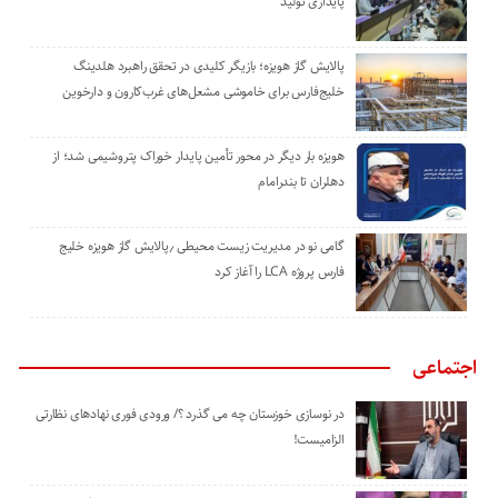
پایداری تولید
پالایش گاز هویزه؛ بازیگر کلیدی در تحقق راهبرد هلدینگ
خلیج‌فارس برای خاموشی مشعل‌های غرب‌کارون و دارخوین
هویزه بار دیگر در محور تأمین پایدار خوراک پتروشیمی شد؛ از
دهلران تا بندرامام
گامی نو در مدیریت زیست ‌محیطی ٫پالایش گاز هویزه خلیج
‌فارس پروژه LCA را آغاز کرد
اجتماعی
در نوسازی خوزستان چه می گذرد ؟/ ورودی فوری نهادهای نظارتی
الزامیست!