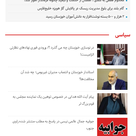
محکوم قطعی به شلاق ، انفصال از خدمت و تبعید چگونه فرماندار اهواز شد؟
گام بلند برای بلوغ مدیریت ریسک در پالایش گاز هویزه خلیج‌فارس
۲ هزار و ۵۰۰ بسته نوشت‌افزار به دانش‌آموزان خوزستان رسید
سیاسی
در نوسازی خوزستان چه می گذرد ؟/ ورودی فوری نهادهای نظارتی
الزامیست!
استاندار خوزستان و انتصاب مدیران غیربومی؛ چه شد آن
مخالفت‌ها؟
پیام آیت الله هدایی در خصوص توهین یک نماینده مجلس به
قوم بزرگ لر
جوابیه جمال عالمی نیسی در پاسخ به مطلب منتشر شده راوی
جنوب