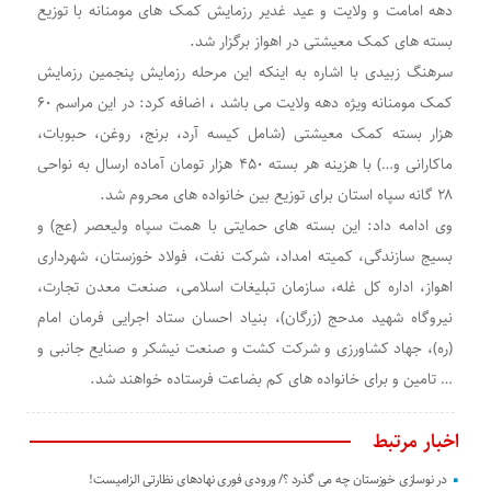
دهه امامت و ولایت و عید غدیر رزمایش کمک های مومنانه با توزیع
بسته های کمک معیشتی در اهواز برگزار شد.
سرهنگ زبیدی با اشاره به اینکه این مرحله رزمایش پنجمین رزمایش
کمک مومنانه ویژه دهه ولایت می باشد ، اضافه کرد: در این مراسم ۶۰
هزار بسته کمک معیشتی (شامل کیسه آرد، برنج، روغن، حبوبات،
ماکارانی و…) با هزینه هر بسته ۴۵۰ هزار تومان آماده ارسال به نواحی
۲۸ گانه سپاه استان برای توزیع بین خانواده های محروم شد.
وی ادامه داد: این بسته های حمایتی با همت سپاه ولیعصر (عج) و
بسیج سازندگی، کمیته امداد، شرکت نفت، فولاد خوزستان، شهرداری
اهواز، اداره کل غله، سازمان تبلیغات اسلامی، صنعت معدن تجارت،
نیروگاه شهید مدحج (زرگان)، بنیاد احسان ستاد اجرایی فرمان امام
(ره)، جهاد کشاورزی و شرکت کشت و صنعت نیشکر و صنایع جانبی و
… تامین و برای خانواده های کم بضاعت فرستاده خواهند شد.
اخبار مرتبط
در نوسازی خوزستان چه می گذرد ؟/ ورودی فوری نهادهای نظارتی الزامیست!