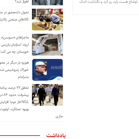
اهواز شد؟
ود اوضاع هست باید رو کرد و نگذاشت اندک
تحول داده‌محور در م
کالاهای صنعتی پالایش
ماجراهای «سوسن» من
اروند /سازمان بازرسی 
خوزستان چه می کند؟
هویزه بار دیگر در محور
خوراک پتروشیمی شد؛ ا
بندرامام
تحقق ۷۲ درصد برنا
پیشرف
NGL فاز دوم/ افزا
بهبود عملکرد، اولوی
جاری
یادداشت