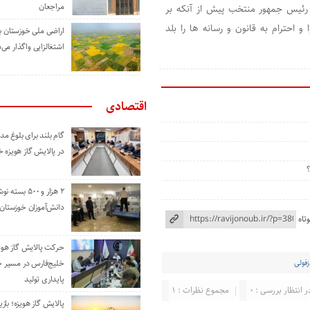
مراجعان
ی رئیس جمهور منتخب پیش از آنکه بر
 احترام به قانون و رسانه ها را بلد
اراضی ملی خوزستان ب
اشتغالزایی واگذار می‌
اقتصادی
گام بلند برای بلوغ 
در پالایش گاز هویزه 
۲ هزار و ۵۰۰ بس
دانش‌آموزان خوزستان
تاه
حرکت پالایش گاز هوی
فولی
خلیج‌فارس در مسیر 
پایداری تولید
ر انتظار بررسی : 0
مجموع نظرات : 1
پالایش گاز هویزه؛ باز