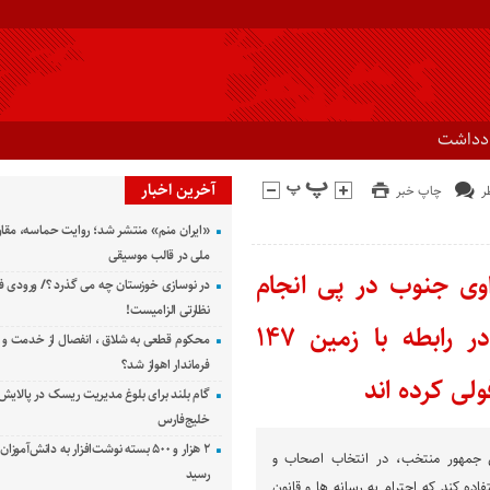
ادداشت
آخرین اخبار
چاپ خبر
«ایران منم» منتشر شد؛ روایت حماسه، مقا
ملی در قالب موسیقی
اوی جنوب در پی انجام
در نوسازی خوزستان چه می گذرد ؟/ ورودی ف
نظارتی الزامیست!
رسالت خود/توضیح را جایگزین فشار در رابطه با زمین ۱۴۷
محکوم قطعی به شلاق ، انفصال از خدمت و 
فرماندار اهواز شد؟
لی کرده اند
گام بلند برای بلوغ مدیریت ریسک در پالایش 
خلیج‌فارس
۲ هزار و ۵۰۰ بسته نوشت‌افزار به دانش‌آمو
 جمهور منتخب، در انتخاب اصحاب و
رسید
فاده کند که احترام به رسانه ها و قانون