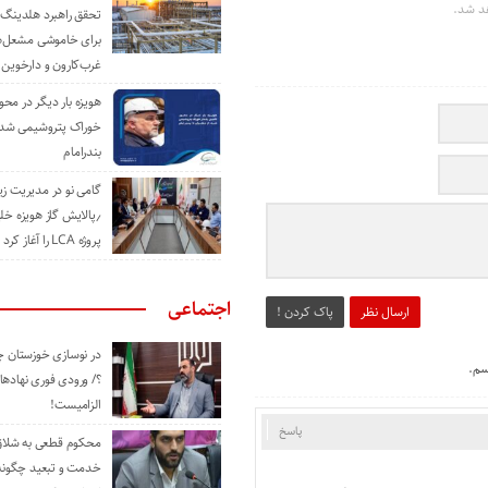
د شد.
تحقق راهبرد هلدینگ 
برای خاموشی مشعل‌
غرب‌کارون و دارخوین
هویزه بار دیگر در محور
خوراک پتروشیمی شد؛ ا
بندرامام
گامی نو در مدیریت 
٫پالایش گاز هویزه خل
پروژه LCA را آغاز کرد
اجتماعی
ارسال نظر
پاک کردن !
در نوسازی خوزستان چ
سم.
؟/ ورودی فوری نهادها
الزامیست!
پاسخ
محکوم قطعی به شلاق 
خدمت و تبعید چگونه 