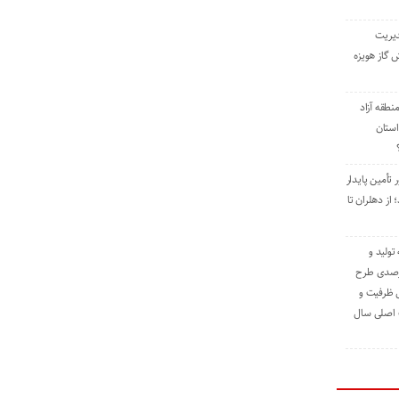
دیریت
 گاز هویزه
طقه آزاد
استان
 تأمین پایدار
ز دهلران تا
مه تولید و
ت حدود ۸۴ درصدی طرح
یش ظرفیت و
ت اصلی سال