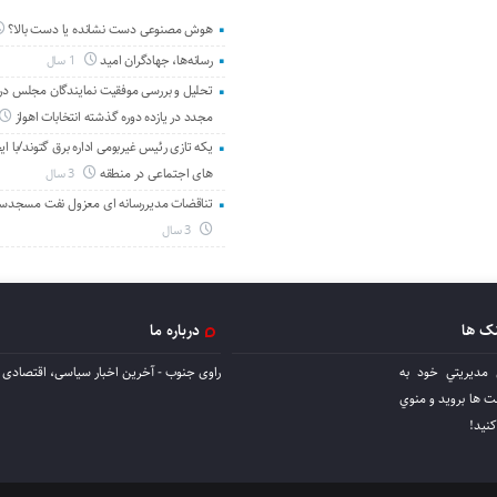
هوش مصنوعی دست نشانده یا دست بالا؟
رسانه‌ها، جهادگران امید
1 سال
تحلیل و بررسی موفقیت نمایندگان مجلس در 
مجدد در یازده دوره گذشته انتخابات اهواز
یکه تازی رئیس غیربومی اداره برق گتوند/با ای
های اجتماعی در منطقه
3 سال
تناقضات مدیررسانه ای معزول نفت مسجدس
3 سال
نک ها
درباره ما
 مديريتي خود به
راوی جنوب - آخرین اخبار سیاسی، اقتصادی ا
ها برويد و منوي
كنيد!