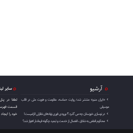
آرشیو
سایر لی
«ایران منم» منتشر شد؛ روایت حماسه، مقاومت و هویت ملی در قالب
لطفا در پنل
موسیقی
قسمت فهرست 
در نوسازی خوزستان چه می گذرد ؟/ ورودی فوری نهادهای نظارتی الزامیست!
خود را ايجاد 
محکوم قطعی به شلاق ، انفصال از خدمت و تبعید چگونه فرماندار اهواز شد؟