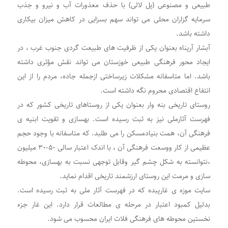
طبیعی و مصنوعی (پل لالی) با حذف معذورات آب و نیرو و جذب
سرمایه گزاران محلی می تواند سهم بسزایی در کاهش میزان بیکاری
داشته باشد.
آبشار آرپناه بعنوان یکی از ظرفیت های طبیعت گردی جنوب غرب ، در
ایجاد محور فرهنگی طبیعی خوزستان می تواند نقش مؤثری داشته
باشد. اما متاسفانه مشکلات زیرساختی ازجمله جاده، مردم را از این
انتفاع اقتصادی محروم نگه داشته است.
روستای تاریخی بنه وار بعنوان یکی از روستاهای تاریخی کشور که در
فهرست آثارملی نیز به ثبت رسیده است. بهسازی و تقویت ابنیه ی
فرهنگی آن، همت بنیادمسکن را می طلبد. که متاسفانه با وجود حجم
عظیمی از کار ووسعت فرهنگی آن ، با اندک اعتبار سالی ۵۰-۳۰ میلیون
،نتوانسته به شکل چشم گیر وقابل توجهی نسبت به بهسازی، محوطه
سازی و مرمت این روستای ارزشمند تاریخی اقدام نماید.
سایت موزه ی غارپبده که در فهرست آثار ملی به ثبت رسیده است.
بدلیل کمبود اعتبار در مرحله ی مطالعات قرار دارد. این غار جزء
نخستین محوطه های فرهنگی فلات ایران محسوب می شود.