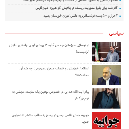
محکوم قطعی به شلاق ، انفصال از خدمت و تبعید چگونه فرماندار اهواز شد؟
گام بلند برای بلوغ مدیریت ریسک در پالایش گاز هویزه خلیج‌فارس
۲ هزار و ۵۰۰ بسته نوشت‌افزار به دانش‌آموزان خوزستان رسید
سیاسی
در نوسازی خوزستان چه می گذرد ؟/ ورودی فوری نهادهای نظارتی
الزامیست!
استاندار خوزستان و انتصاب مدیران غیربومی؛ چه شد آن
مخالفت‌ها؟
پیام آیت الله هدایی در خصوص توهین یک نماینده مجلس به
قوم بزرگ لر
جوابیه جمال عالمی نیسی در پاسخ به مطلب منتشر شده راوی
جنوب