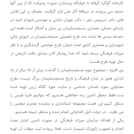
کارخانه گوگرد گرفته تا خوابگاه پرستاران صورت پذیرفت که از بین آنها
حدود سی پرونده در سیاهه آثار ملی قرار گرفتند. مضاف بر این تلاش
های دکتر سیروس باور ، دکتر مهران دشتی و مهندس شهرام امید در
راستای معرفی معماری مسجدسلیمان بی بدیل و آشکار است.همه این
دغدغه مندی ها باعث شد طرح تفصیلی مسجدسلیمان در شورای عالی
شهرسازی و معماری کشور تحت عنوان طرح موضعی گردشگری و با نظر
میراث فرهنگی بسته شود که خدا روشکر الان مشاور بافت تاریخی در
حال تهیه طرح هست.
وی افزود : موضوع موزه مسجدسلیمان با گذشت بیش از ١۵ سال از راه
اندازی هنوز در شان فرهنگ و تاریخ مسجدسلیمان بزرگ نیست ،طرح
محتوایی موزه باستان شناسی و سایت موزه کلگه زرین تهیه شده
ست.فقط معطل تامین رده حفاظتی هستیم که بتوانیم اشیا نفیس را
منتقل کنیم این همت مجموعه استانداری و نماینده محترم مجلس را
می طلبد ، در دولت قبل اقداماتی انجام شده و منتظر نتیجه هستیم.
یکی از اهداف سازمان میراث فرهنگی در صورت تامین اعتبار بحث
انجام و تصویب ژئوپارک شیمبار است، فعلا پرونده ثبت موقت آن تهیه