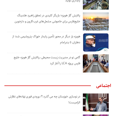
پایداری تولید
پالایش گاز هویزه؛ بازیگر کلیدی در تحقق راهبرد هلدینگ
خلیج‌فارس برای خاموشی مشعل‌های غرب‌کارون و دارخوین
هویزه بار دیگر در محور تأمین پایدار خوراک پتروشیمی شد؛ از
دهلران تا بندرامام
گامی نو در مدیریت زیست ‌محیطی ٫پالایش گاز هویزه خلیج
‌فارس پروژه LCA را آغاز کرد
اجتماعی
در نوسازی خوزستان چه می گذرد ؟/ ورودی فوری نهادهای نظارتی
الزامیست!