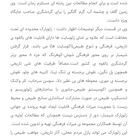
شده است و برای انجام مطالعات بین رشته ای مستلزم زمان است. وی
زمین گلف و چشمه آب گرم گلگیر را برای گردشگری صاحب جایگاه
ویژه دانست.
وی در قسمت دیگر توضیحات اظهار داشت : ژئوپارک محدوده ای تحت
حفاظت است که علاوه بر غنای ژئوسایت ها دارای قابلیت های بالقوه ی
تاریخی، فرهنگی و تنوع طبیعی(اکوسایت ها) می باشد. قرار گرفتن
شیمبار بر روی محور فرهنگی شوش-کوهرنگ که جزء ۸ محور برتر
گردشگری بالقوه ی کشور است.مضافاً ظرفیت های غنی تاریخی
همچون پل نگین، نقوش برجسته ی تنگ تینا، کتیبه های چلو، نقوش
برجسته ی موری، محوطه های بی نظیر دلا، سوسن سرخاب، للر وکتک
و همچنین اکوسیستم طبیعی،جانوری با ساختارهای ژئوتوریسم و
لندسکیپ طبیعی در صورت مشارکت استانداری-منابع طبیعی و محیط
زیست با محوریت میراث فرهنگی قابلیت ایجاد تهیه پرونده ی جهانی
ژئوپارک شیمبار، دور از دسترس نیست همچنان که مطالعات اولیه ی
آن توسط همکاران مجموعه ی میراث فرهنگی تهیه و تدوین شده است.
این ژئوپارک می تواند پازل مردم محلی، آثار تاریخی، مواهب طبیعی را