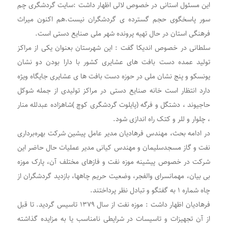
این مسئول استانی در خصوص لالی اظهار داشت :سایت گردشگری چم
سور پاسخگوی حجم گسترده ی گردشگران نیست.هم اکنون میراث
فرهنگی استان در حال تهیه پرونده شهر ملی صنایع دستی است.
سلطانی در خصوص اندیکا گفت : این شهرستان بعنوان یکی از مراکز
تولید عمده دست بافت های عشایری کشور با دارا بودن دو نشان
یونسکو و پنج نشان ملی در حوزه دست بافت ها ی عشایری جایگاه ویژه
دارد انتظار است خانه صنایع دستی در مراکز تولیدی از جمله شوکل
حاجیوند ، دشتگل و فرگه (پایلوت گردشگری کوچ )شاهزاده عبدلله منار
، چلوار و للر و کتک راه اندازی شود.
در ادامه بحث، مهندس فرهادیان مدیر عامل پیشین شرکت بهره‌برداری
نفت و گاز مسجدسلیمان و مهندس کیانی مدیر عملیات حال حاضر این
شرکت در خصوص پیشینه موزه نفت و فازهای مختلف آن، پارک موزه
بی بیان، مهمانسرای والفجر، وضعیت حریم چاهها، بازدید گردشگران از
چاه شماره ۱ به گفتگو و تبادل نظر پرداختند.
فرهادیان اظهار داشت : موزه نفت از سال ۱۳۷۹ تاسیس گردید. تا قبل
از آن تجهیزات و تاسیسات در شرایطی نامناسب یا به مزایده گذاشته