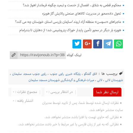
محکوم قطعی به شلاق ، انفصال از خدمت و تبعید چگونه فرماندار اهواز شد؟
تحول داده‌محور در مدیریت کالاهای صنعتی پالایش گاز هویزه
ماجراهای «سوسن» منطقه آزاد اروند /سازمان بازرسی استان خوزستان چه می کند؟
هویزه بار دیگر در محور تأمین پایدار خوراک پتروشیمی شد؛ از دهلران تا بندرامام
لینک کوتاه
برچسب ها :
اتاق گفتگو
،
پایگاه خبری راوی جنوب
،
راوی جنوب مسجد سلیمان
،
شهرستان لالی
،
لالی
،
میراث فرهنگی و گردشگری شهرستان مسجد سلیمان
در انتظار بررسی : 0
مجموع نظرات : 0
ارسال نظر شما
انتشار یافته : 0
نظرات ارسال شده توسط شما، پس از تایید توسط مدیران
سایت منتشر خواهد شد.
نظراتی که حاوی تهمت یا افترا باشد منتشر نخواهد شد.
نظراتی که به غیر از زبان فارسی یا غیر مرتبط با خبر باشد منتشر نخواهد شد.