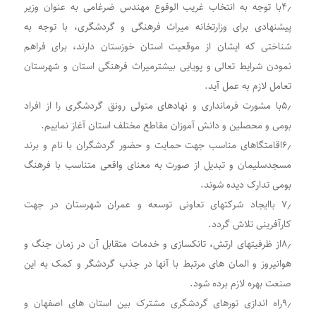
۴٫با توجه به انتخاب غریب الوقوع مهندس ضرغامی به عنوان وزیر
پیشنهادی برای وزارتخانه میراث فرهنگی و گردشگری، با توجه به
شناختی که ایشان از موقعیت استان خوزستان دارند، برای فراهم
نمودن شرایط تعالی و پویایی بیشترمیراث فرهنگی استان و شهرستان
تعامل لازم به عمل آید.
۵٫با مشورت فرمانداری و نهادهای متولی رونق گردشگری را از افراد
بومی و محصلین و دانش آموزان مقاطع مختلف استان آغاز نماییم.
۶٫اقامتگاهای مناسب جهت حمایت و حضور گردشگران با نام و برند
مسجدسلیمان و تبدیل از صورت به معنای واقعی متناسب با فرهنگ
بومی تدارک دیده شوند.
۷٫ باایجاد شرکتهای تعاونی توسعه و عمران شهرستان در جهت
کارآفرینی تلاش گردد.
۸٫از ظرفیتهای ارتش، تانکسازی و خدمات متقابل آن در زمان جنگ و
هوانیروز و المان های مرتبط با آنها در جذب گردشگر و کمک به این
صنعت بهره لازم برده شود.
۹٫راه اندازی تورهای گردشگری مشترک بین استان های اصفهان و