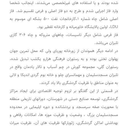
شده بودند و یا استفاده های غیرتخصصی می‌شدند. اینجانب شخصا
وارد فاز اجرایی شدم و طرح به دو فاز اصلی و فرعی تقسیم شد. فاز
اصلی شامل چاه شماره ۱،کارخانجات نفت ۵۰۰ بشکه ای موسوم به
LDU، اولین پالایشگاه خاورمیانه و کارخانه تقطیر بود.
فاز فرعی شامل دیگر تاسیسات، چاههای متروکه و چاه ۳۰۶ گازی
تلبزان می‌باشد.
در ادامه دیگر هموندان از زورخانه پوریای ولی که محل تمرین جهان
پهلوان تختی بوده و به رستوران فرهنگی هزارو یکشب تبدیل شده،
رستوران گِلی، مجموعه کورش در چم آسباب و تالار یادمان واقع در
تلبزان مسجدسلیمان و مهمانسرای چلو و خانه بوم گردی اندیکا و لالی
به عنوان مناطق با ظرفیت گردشگری بالا یاد کردند.
در قسمتی از این گفتگو بر لزوم توجیه اقتصادی برای ایجاد مراکز
گردشگری، توسعه صنایع دستی در شهرستان، دورانهای تاریخی منطقه
با محوریت صفه سرمسجد و بردنشانده و دوره ایلیمایی در محدوده
مسجدسلیمان بزرگ ، وضعیت و ظرفیت موزه ها، امکانات رفاهی و
بهداشتی اماکن گردشگری، ژئوپارکها ظرفیت های آن، ظرفیت میراث