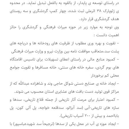
در راستای توسعه ی پایدار، از بالقوه به بالفعل تبدیل نماید. در محدوه
ی ژئوپارک ۳۸ اثرملی ثبت شده، چهار کمپ گردشگری و سه روستای
هدف گردشگری قرار دارد.
وی توجه به موارد زیر در حوزه میراث فرهنگی و گردشگری را حائز
اهمیت دانست :
– تقویت و بهره وری مطلوب از ظرفیت های رودخانه ها و دریاچه های
پشت سد،متعاقب موافقت نامه بین وزارت نیرو و وزارت میراث فرهنگی
– کمبود منابع مالی در راستای اعطای تسهیلات برای تاسیس اقامتگاه
های بوم گردی، سفره خانه های سنتی، خانه مسافرها و تقویت جوامع
محلی کم برخوردار
– ایجاد خانه ی صنایع دستی شوکل حاجی وند و شاهزاده عبدالله که از
مراکز قوی تولید دست بافت های عشایری استان محسوب می شوند.
– کمبود اعتبار برای مرمت آثار تاریخی از جمله قلاع تاریخی، سدها و
سازه های تاریخی-آبی (سد آبزالو، سدقلعه خواجه، پل آلی کون، پل
بابااحمد و بیش از ۲۰۰ آسیاب تاریخی).
– ایجاد موزه ی آب در محل یکی از سدها (ترجیحاً سد شهیدعباسپور) با