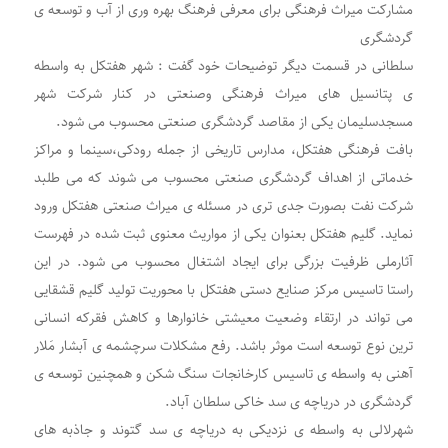
مشارکت میراث فرهنگی برای معرفی فرهنگ بهره وری از آب و توسعه ی
گردشگری
سلطانی در قسمت دیگر توضیحات خود گفت : شهر هفتکل به واسطه
ی پتانسیل های میراث فرهنگی وصنعتی در کنار شرکت شهر
مسجدسلیمان یکی از مقاصد گردشگری صنعتی محسوب می شود.
بافت فرهنگی هفتکل، مدارس تاریخی از جمله رودکی،سینما و مراکز
خدماتی از اهداف گردشگری صنعتی محسوب می شوند که می طلبد
شرکت نفت بصورت جدی تری در مسئله ی میراث صنعتی هفتکل ورود
نماید. گلیم هفتکل بعنوان یکی از مواریث معنوی ثبت شده در فهرست
آثارملی ظرفیت بزرگی برای ایجاد اشتغال محسوب می شود. در این
راستا تاسیس مرکز صنایع دستی هفتکل با محوریت تولید گلیم قشقایی
می تواند در ارتقاء وضعیت معیشتی خانوارها و کاهش فقرکه انسانی
ترین نوع توسعه است موثر باشد. رفع مشکلات سرچشمه ی آبشار مَلار
آهنی به واسطه ی تاسیس کارخانجات سنگ شکن و همچنین توسعه ی
گردشگری در دریاچه ی سد خاکی سلطان آباد.
شهرلالی به واسطه ی نزدیکی به دریاچه ی سد گتوند و جاذبه های