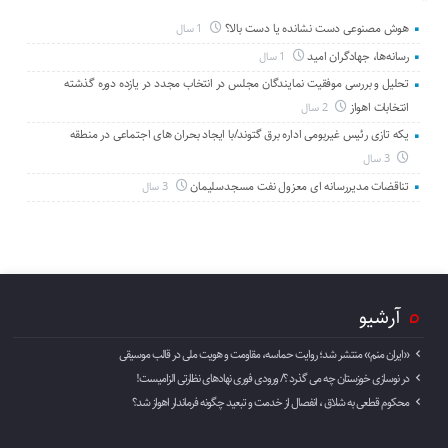
هوش مصنوعی دست نشانده یا دست بالا؟
1 سال
رسانه‌ها، جهادگران امید
1 سال
تحلیل و بررسی موفقیت نمایندگان مجلس در انتخاب مجدد در یازده دوره گذشته
انتخابات اهواز
2 سال
یکه تازی رئیس غیربومی اداره برق گتوند/با ایجاد بحران های اجتماعی در منطقه
3 سال
تناقضات مدیررسانه ای معزول نفت مسجدسلیمان
3 سال
آرشیو
«ایران منم» منتشر شد؛ روایت حماسه، مقاومت و هویت ملی در قالب موسیقی
در نوسازی خوزستان چه می گذرد ؟/ ورودی فوری نهادهای نظارتی الزامیست!
محکوم قطعی به شلاق ، انفصال از خدمت و تبعید چگونه فرماندار اهواز شد؟