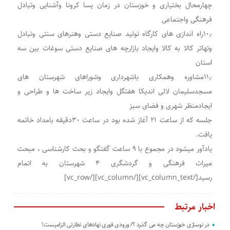
چهارمحال بختیاری و خوزستان در زمان پسا کرونا وآشنایی وتبادل
فرهنگی واجتماعی
۱۰٫راه اندازی های کارگاه تولید صنایع دستی وهنرهای سنتی وتبادل
وتهاتر کالا به کالا وایجاد بازارچه های صنایع دستی سوغات بین سه
استان
۱۱٫مشاوره وهمکاری باشهرداری وشوراهای شهرستان های
مسجدسلیمان لالی اندیکا هفتگل وایجاد زیر ساخت ها و طراحی و
ایجادمنظر شهری و فضای سبز
جلسه که از ساعت ۲۱ آغاز شده بود در ساعت ۳۰دقیقه بامداد خاتمه
یافت.
یادآور میشود در مجموع با ۹ ساعت گفتگو و بحث کارشناسی ، مبحث
میراث فرهنگی و گردشگری ۴ شهرستان به اتمام
رسید[/vc_column_text][/vc_column][/vc_row]
اخبار مرتبط
در نوسازی خوزستان چه می گذرد ؟/ ورودی فوری نهادهای نظارتی الزامیست!