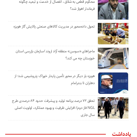
محکوم قطعی به شلاق ، انفصال از خدمت و تبعید چگونه
فرماندار اهواز شد؟
تحول داده‌محور در مدیریت کالاهای صنعتی پالایش گاز هویزه
ماجراهای «سوسن» منطقه آزاد اروند /سازمان بازرسی استان
خوزستان چه می کند؟
هویزه بار دیگر در محور تأمین پایدار خوراک پتروشیمی شد؛ از
دهلران تا بندرامام
تحقق ۷۲ درصد برنامه تولید و پیشرفت حدود ۸۴ درصدی طرح
NGL فاز دوم/ افزایش ظرفیت و بهبود عملکرد، اولویت اصلی
سال جاری
یادداشت