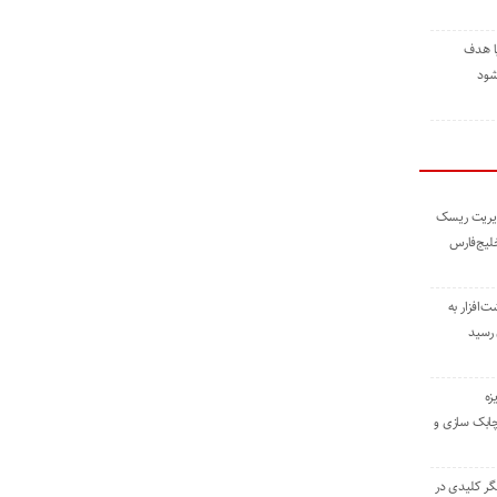
ا هدف
شود
مدیریت ریسک
خلیج‌فارس
ته نوشت‌افزار به
 رسید
زه
چابک سازی و
یگر کلیدی در