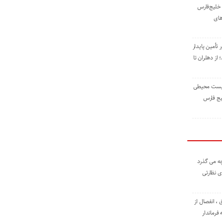
خلیج‌فارس
های
 تأمین پایدار
ز دهلران تا
زیست ‌محیطی
یج ‌فارس
ه می گذرد
ی نظارتی
، انفصال از
فرماندار