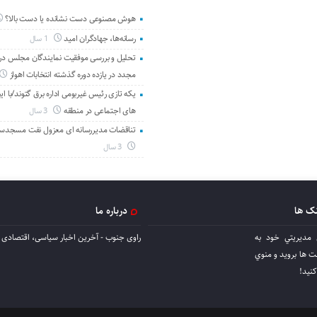
هوش مصنوعی دست نشانده یا دست بالا؟
رسانه‌ها، جهادگران امید
1 سال
تحلیل و بررسی موفقیت نمایندگان مجلس در 
مجدد در یازده دوره گذشته انتخابات اهواز
یکه تازی رئیس غیربومی اداره برق گتوند/با ای
های اجتماعی در منطقه
3 سال
تناقضات مدیررسانه ای معزول نفت مسجدس
3 سال
نک ها
درباره ما
 مديريتي خود به
راوی جنوب - آخرین اخبار سیاسی، اقتصادی ا
ها برويد و منوي
كنيد!