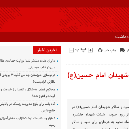
ادداشت
آخرین اخبار
چاپ خبر
«ایران منم» منتشر شد؛ روایت حماسه، مقا
ملی در قالب موسیقی
 شهیدان امام حسین(ع)
در نوسازی خوزستان چه می گذرد ؟/ ورودی ف
نظارتی الزامیست!
محکوم قطعی به شلاق ، انفصال از خدمت و 
فرماندار اهواز شد؟
گام بلند برای بلوغ مدیریت ریسک در پالایش 
سید و سالار شهیدان امام حسین(ع) در
خلیج‌فارس
ز راوی جنوب| هیئت شهدای بختیاری
۲ هزار و ۵۰۰ بسته نوشت‌افزار به دانش‌آمو
اه محرم به عزاداری برای سید و سالار
رسید