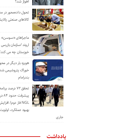
اهواز شد؟
تحول داده‌محور در م
کالاهای صنعتی پالایش
ماجراهای «سوسن» من
اروند /سازمان بازرسی 
خوزستان چه می کند؟
هویزه بار دیگر در محور
خوراک پتروشیمی شد؛ ا
بندرامام
تحقق ۷۲ درصد برنا
پیشرف
NGL فاز دوم/ افزا
بهبود عملکرد، اولوی
جاری
یادداشت