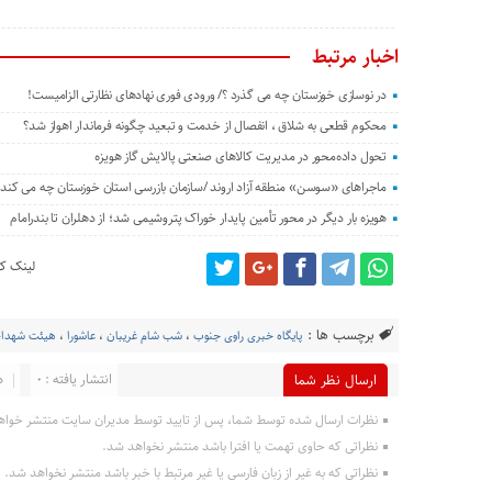
اخبار مرتبط
در نوسازی خوزستان چه می گذرد ؟/ ورودی فوری نهادهای نظارتی الزامیست!
محکوم قطعی به شلاق ، انفصال از خدمت و تبعید چگونه فرماندار اهواز شد؟
تحول داده‌محور در مدیریت کالاهای صنعتی پالایش گاز هویزه
ماجراهای «سوسن» منطقه آزاد اروند /سازمان بازرسی استان خوزستان چه می کند؟
هویزه بار دیگر در محور تأمین پایدار خوراک پتروشیمی شد؛ از دهلران تا بندرامام
لینک کو
برچسب ها :
پایگاه خبری راوی جنوب
،
شب شام غریبان
،
عاشورا
،
هیئت شهدای 
انتشار یافته : 0
د
ارسال نظر شما
نظرات ارسال شده توسط شما، پس از تایید توسط مدیران سایت منتشر خواه
نظراتی که حاوی تهمت یا افترا باشد منتشر نخواهد شد.
نظراتی که به غیر از زبان فارسی یا غیر مرتبط با خبر باشد منتشر نخواهد شد.