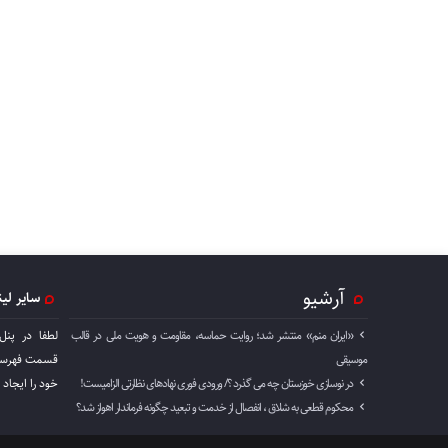
آرشیو
سایر لی
«ایران منم» منتشر شد؛ روایت حماسه، مقاومت و هویت ملی در قالب
لطفا در پنل
موسیقی
قسمت فهرست 
در نوسازی خوزستان چه می گذرد ؟/ ورودی فوری نهادهای نظارتی الزامیست!
خود را ايجاد 
محکوم قطعی به شلاق ، انفصال از خدمت و تبعید چگونه فرماندار اهواز شد؟