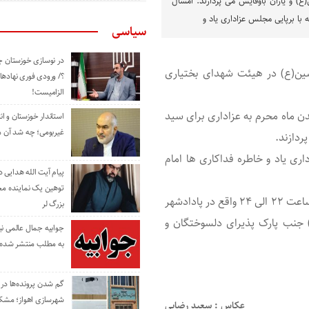
 و یاران باوفایش می پردازند. امسال
ا برپایی مجلس عزاداری یاد و
سیاسی
در نوسازی خوزستان چ
سین(ع) در هیئت شهدای بختیاری
؟/ ورودی فوری نهادها
الزامیست!
ن ماه محرم به عزاداری برای سید
استاندار خوزستان و ا
غیربومی؛ چه شد آن م
ردازند.
ی یاد و خاطره فداکاری ها امام
پیام آیت الله هدایی
توهین یک نماینده م
هیئت شهدای بختیاری امشب چهارشنبه ۲۸ مرداد ۱۴۰۰ از ساعت ۲۲ الی ۲۴ واقع در پادادشهر
بزرگ لر
ی) جنب پارک پذیرای دلسوختگان و
جوابیه جمال عالمی ن
به مطلب منتشر شده 
گم شدن پرونده‌ها در اد
شهرسازی اهواز؛ مشکل
عکاس : سعید رضایی