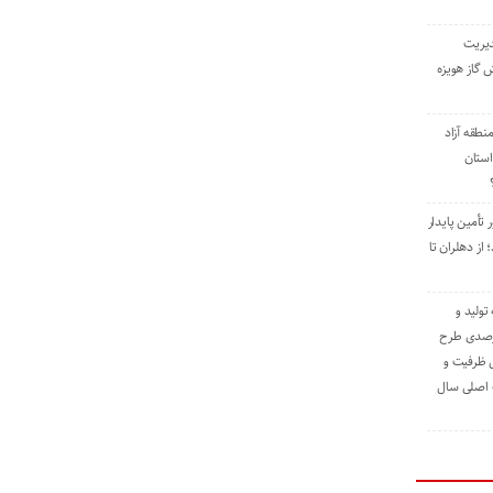
دیریت
 گاز هویزه
طقه آزاد
استان
 تأمین پایدار
ز دهلران تا
مه تولید و
ت حدود ۸۴ درصدی طرح
یش ظرفیت و
ت اصلی سال