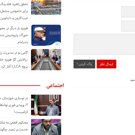
تحقق راهبرد هلدینگ 
برای خاموشی مشعل‌
غرب‌کارون و دارخوین
هویزه بار دیگر در محور
خوراک پتروشیمی شد؛ ا
بندرامام
گامی نو در مدیریت 
٫پالایش گاز هویزه خل
ارسال نظر
پاک کردن !
پروژه LCA را آغاز کرد
سم.
اجتماعی
در نوسازی خوزستان چ
؟/ ورودی فوری نهادها
الزامیست!
محکوم قطعی به شلاق 
خدمت و تبعید چگونه 